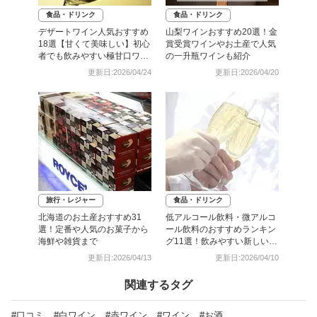
食品・ドリンク
食品・ドリンク
デザートワイン人気おすすめ
山梨ワインおすすめ20選！金
18選【甘くて美味しい】初心
賞受賞ワインやお土産で人気
者でも飲みやすい極甘口ワイ
の一升瓶ワインも紹介
ン
更新日:2026/04/24
更新日:2026/04/20
旅行・レジャー
食品・ドリンク
北海道のお土産おすすめ31
低アルコール飲料・微アルコ
選！定番や人気のお菓子から
ール飲料のおすすめランキン
海鮮や雑貨まで
グ11選！飲みやすい新しい人
気アルコール飲料
更新日:2026/04/13
更新日:2026/04/10
関連するタグ
#口コミ
#白ワイン
#赤ワイン
#ワイン
#お酒