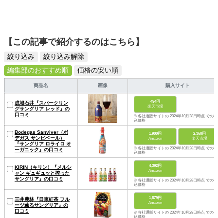
【この記事で紹介するのはこちら】
絞り込み
絞り込み解除
編集部のおすすめ順
価格の安い順
商品名
画像
購入サイト
494円
成城石井『スパークリン
楽天市場
グサングリア レッド』の
口コミ
※各社通販サイトの 2024年10月28日時点 での税
込価格
Bodegas Sanviver（ボ
1,900円
2,360円
デガス サンビベール）
Amazon
楽天市場
『サングリア ロライロ オ
※各社通販サイトの 2024年10月28日時点 での税
ーガニック』の口コミ
込価格
4,392円
KIRIN（キリン）『メルシ
Amazon
ャン ギュギュッと搾った
サングリア』の口コミ
※各社通販サイトの 2024年10月28日時点 での税
込価格
1,879円
三井農林『日東紅茶 フル
Amazon
ーツ薫るサングリア』の
口コミ
※各社通販サイトの 2024年10月28日時点 での税
込価格