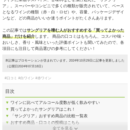
ア」。スーパーやコンビニで多くの種類が販売されていて、ベース
となるワインの種類（赤・白・ロゼ）や、容量、パッケージデザイ
ンなど、どの商品がいいか迷うポイントがたくさんあります。
この記事では
サングリアを嗜む人がおすすめする「買ってよかった
商品」だけを紹介
します。 商品の口コミはもちろん、コスパや味・
おいしさ、香り・風味といった評価ポイントも聞いてみたので、各
項目にも注目して商品選びの参考にしてください！
本記事はプロモーションが含まれています。2024年10月29日に記事を更新しました
（公開日2024年07月18日）
#口コミ
#白ワイン
#赤ワイン
目次
▼
ワインに比べてアルコール度数が低く飲みやすい
▼
買ってよかったサングリアはこれ！
▼
「サングリア」おすすめ商品の比較一覧表
▼
おすすめ商品・口コミの投稿はこちら
全てを見る