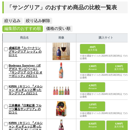
「サングリア」のおすすめ商品の比較一覧表
絞り込み
絞り込み解除
編集部のおすすめ順
価格の安い順
商品名
画像
購入サイト
494円
成城石井『スパークリン
楽天市場
グサングリア レッド』の
口コミ
※各社通販サイトの 2024年10月28日時点 での税
込価格
Bodegas Sanviver（ボ
1,900円
2,360円
デガス サンビベール）
Amazon
楽天市場
『サングリア ロライロ オ
※各社通販サイトの 2024年10月28日時点 での税
ーガニック』の口コミ
込価格
4,392円
KIRIN（キリン）『メルシ
Amazon
ャン ギュギュッと搾った
サングリア』の口コミ
※各社通販サイトの 2024年10月28日時点 での税
込価格
1,879円
三井農林『日東紅茶 フル
Amazon
ーツ薫るサングリア』の
口コミ
※各社通販サイトの 2024年10月28日時点 での税
込価格
KIRIN（キリン）『メルシ
6,916円
6,969円
ャン ギュギュッと搾った
Amazon
楽天市場
サングリア オレンジ＆カ