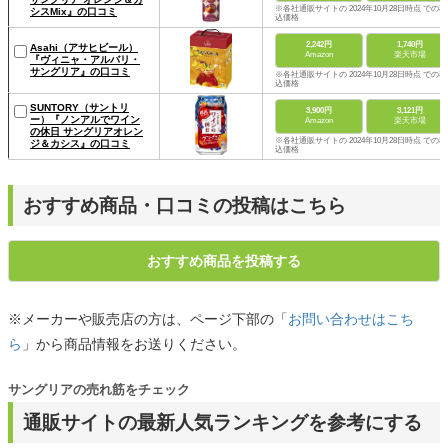
※各社通販サイトの 2024年10月28日時点 での税
シスMix』の口コミ
込価格
2,242円
1,740円
Asahi（アサヒビール）
Amazon
楽天市場
『ヴィニャ・アルバリ・
サングリア』の口コミ
※各社通販サイトの 2024年10月28日時点 での税
込価格
SUNTORY（サントリ
3,900円
3,121円
ー）『ノンアルでワイン
Amazon
楽天市場
の休日 サングリアオレン
※各社通販サイトの 2024年10月28日時点 での税
ジ＆カシス』の口コミ
込価格
おすすめ商品・口コミの投稿はこちら
おすすめ商品を投稿する
※メーカーや販売店の方は、ページ下部の「
お問い合わせはこち
ら
」から商品情報をお送りください。
サングリアの売れ筋をチェック
通販サイトの最新人気ランキングを参考にする