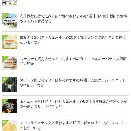
5
海外旅行に持ち込み可能な食べ物おすすめ5選【日本食】機内の食事
やレトルト食品など
6
市販の冷凍ポテト人気おすすめ20選！電子レンジで調理できる揚げ
ないタイプも
7
スーパーで買えるせんべいおすすめ31選！ ご当地スーパーの人気商
品も紹介
8
スポーツ向けのゼリー飲料のおすすめ14選！人気のポカリスエット
やinゼリーなど
9
ダイエット向けゼリー飲料人気おすすめ8選！食物繊維が豊富なタイ
プや低カロリータイプなど
10
ノンフライスナック人気おすすめ13選！低カロリーでダイエット中
のおやつにも