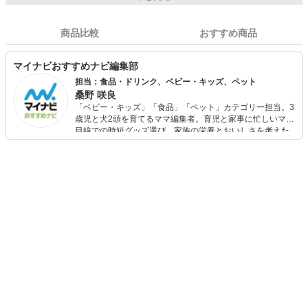
商品比較
おすすめ商品
マイナビおすすめナビ編集部
担当：食品・ドリンク、ベビー・キッズ、ペット
桑野 咲良
「ベビー・キッズ」「食品」「ペット」カテゴリー担当。3
歳児と犬2頭を育てるママ編集者。育児と家事に忙しいママ
目線での時短グッズ選び、家族の栄養とおいしさを考えた
食品選び、束の間のリラックスタイムを楽しむためのスイ
ーツ選びに自信あり。鋭い目線で商品を見極め、少しでも
日々の生活が豊かになるものを紹介します。