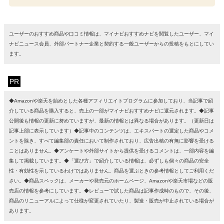
ユーザーのおすすめ商品や口コミ情報は、マイナビおすすめナビを閲覧したユーザー、マイ
ナビニュース会員、外部パートナー企業と契約する一般ユーザーからの投稿をもとにしてい
ます。
PR
◆Amazonや楽天を始めとした各種アフィリエイトプログラムに参加しており、当記事で紹
介している商品を購入すると、売上の一部がマイナビおすすめナビに還元されます。◆記事
公開後も情報の更新に努めていますが、最新の情報とは異なる場合があります。（更新日は
記事上部に表示しています）◆記事中のコンテンツは、エキスパートの選定した商品やコメ
ントを除き、すべて編集部の責任において制作されており、広告出稿の有無に影響を受ける
ことはありません。◆アンケートや外部サイトから提供を受けるコメントは、一部内容を編
集して掲載しています。◆「選び方」で紹介している情報は、必ずしも個々の商品の安全
性・有効性を示しているわけではありません。商品を選ぶときの参考情報としてご利用くだ
さい。◆商品スペックは、メーカーや発売元のホームページ、Amazonや楽天市場などの販
売店の情報を参考にしています。◆レビューで試した商品は記事作成時のもので、その後、
商品のリニューアルによって仕様が変更されていたり、製造・販売が中止されている場合が
あります。