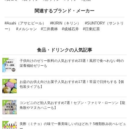
関連するブランド・メーカー
#Asahi（アサヒビール）
#KIRIN（キリン）
#SUNTORY（サントリ
ー）
#メルシャン
#三井農林
#成城石井
#日東紅茶
食品・ドリンクの人気記事
1
子供向けのゼリー飲料の人気おすすめ23選！風邪で食べれない時の
栄養補給ゼリーも
2
お盆のお供え向けお菓子人気おすすめ17選！常温で日持ちする【個
包装タイプも】
3
コンビニのど飴人気おすすめ7選！セブン・ファミマ・ローソン【龍
角散やマヌカハニーも】
4
美酢（ミチョ）の味で一番美味しいのはどれ？ 5種類飲み比べレビュ
ー