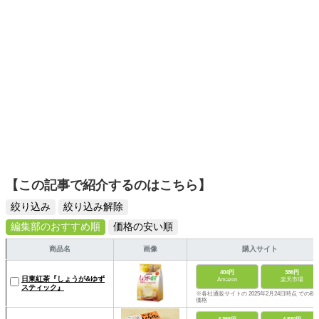
【この記事で紹介するのはこちら】
絞り込み
絞り込み解除
編集部のおすすめ順
価格の安い順
商品名
画像
購入サイト
404円
386円
日東紅茶『しょうが&ゆず
Amazon
楽天市場
スティック』
※各社通販サイトの 2025年2月24日時点 での税
価格