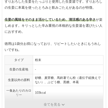
すりおろした生姜をたっぷりと使用した生姜湯です。すりおろし
の生姜に本葛を使ったとろみと飲みごたえがあるのが特徴。
生姜の風味をそのまま活かしているため、清涼感のある辛さ
が楽
しめます。キリっとした辛み重視の本格的な生姜湯を選びたい人
におすすめ。
徳用は1袋分お得になっており、リピートしたいときにもうれし
いですね。
タイプ
粉末
生姜の生産地
-
砂糖、麦芽糖、馬鈴薯でん粉（遺伝子組換えで
生姜以外の原料
ない）、ぶどう糖、黒糖、本葛
一食あたりのカロ
103kcal
リー
内容量
27g×11袋
全てを見る