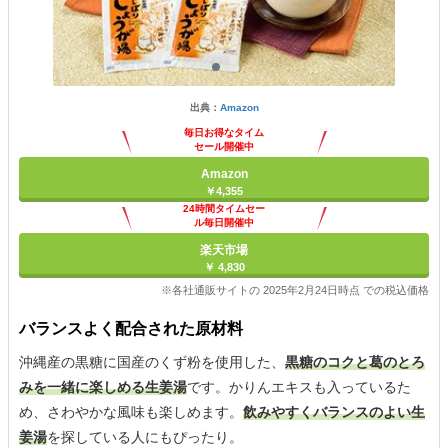
出典：
Amazon
毎日お得なタイム
セール開催中
Amazon
￥4,355
24時間タイムセー
ル毎日開催中
楽天市場
￥ 4,830
※各社通販サイトの 2025年2月24日時点 での税込価格
バランスよく配合された原材料
沖縄産の黒糖に国産のくず粉を使用した、
黒糖のコクと葛のとろ
みを一緒に楽しめる生姜湯
です。かりんエキスも入っているた
め、さわやかな風味も楽しめます。
飲みやすくバランスのよい生
姜湯
を探している人にもぴったり。