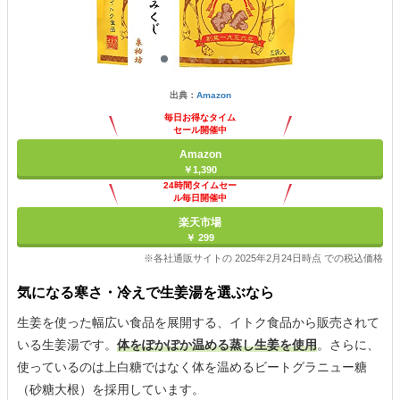
出典：
Amazon
毎日お得なタイム
セール開催中
Amazon
￥1,390
24時間タイムセー
ル毎日開催中
楽天市場
￥ 299
※各社通販サイトの 2025年2月24日時点 での税込価格
気になる寒さ・冷えで生姜湯を選ぶなら
生姜を使った幅広い食品を展開する、イトク食品から販売されて
いる生姜湯です。
体をぽかぽか温める蒸し生姜を使用
。さらに、
使っているのは上白糖ではなく体を温めるビートグラニュー糖
（砂糖大根）を採用しています。