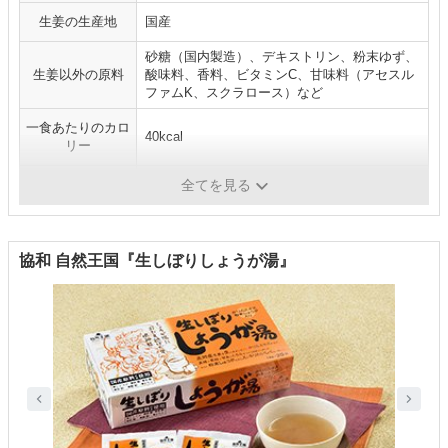
生姜の生産地
国産
砂糖（国内製造）、デキストリン、粉末ゆず、
生姜以外の原料
酸味料、香料、ビタミンC、甘味料（アセスル
ファムK、スクラロース）など
一食あたりのカロ
40kcal
リー
内容量
（10g×10本）×6個
全てを見る
協和 自然王国『生しぼりしょうが湯』