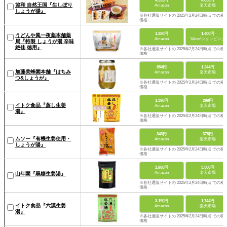
4,355円
4,830円
協和 自然王国『生しぼり
Amazon
楽天市場
しょうが湯』
※各社通販サイトの 2025年2月24日時点 での税
価格
1,250円
1,400円
うどんや風一夜薬本舗薬
Amazon
Yahoo!ショッピング
局『特製 しょうが湯 辛味
絶佳 徳用』
※各社通販サイトの 2025年2月24日時点 での税
価格
654円
1,244円
加藤美蜂園本舗『はちみ
Amazon
楽天市場
つ&しょうが』
※各社通販サイトの 2025年2月24日時点 での税
価格
1,390円
299円
イトク食品『蒸し生姜
Amazon
楽天市場
湯』
※各社通販サイトの 2025年2月24日時点 での税
価格
343円
378円
ムソー『有機生姜使用・
Amazon
楽天市場
しょうが湯』
※各社通販サイトの 2025年2月24日時点 での税
価格
1,900円
3,500円
Amazon
楽天市場
山年園『黒糖生姜湯』
※各社通販サイトの 2025年2月24日時点 での税
価格
3,190円
1,744円
イトク食品『六漢生姜
Amazon
楽天市場
湯』
※各社通販サイトの 2025年2月24日時点 での税
価格