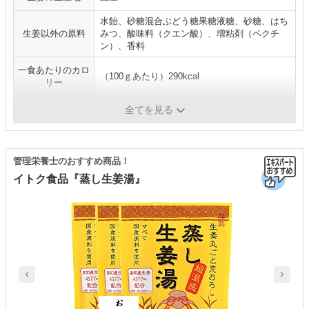
水飴、砂糖混合ぶどう糖果糖液糖、砂糖、はち
生姜以外の原料
みつ、酸味料（クエン酸）、増粘剤（ペクチ
ン）、香料
一食あたりのカロ
（100ｇあたり）290kcal
リー
内容量
420g、810g
全てを見る
管理栄養士のおすすめ商品！
イトク食品『蒸し生姜湯』