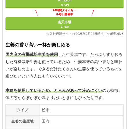
Amazon
￥343
24時間タイムセー
ル毎日開催中
楽天市場
￥ 378
※各社通販サイトの 2025年2月24日時点 での税込価格
生姜の香り高い一杯が楽しめる
国内産の有機栽培生姜を使用
した生姜湯です。たっぷりすりおろ
した有機栽培生姜を使っているため、生姜本来の高い香りと味わ
いが楽しめます。できるだけたくさんの生姜を使っているものを
選びたいという人にも向いています。
本葛を使用しているため、とろみがあって冷めにくい
のも特徴。
体の芯からぽかぽか温まりたいときにもぴったりです。
タイプ
粉末
生姜の生産地
国内