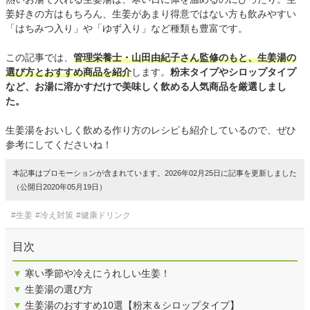
姜好きの方はもちろん、生姜があまり得意ではない方も飲みやすい
「はちみつ入り」や「ゆず入り」など種類も豊富です。
この記事では、
管理栄養士・山田由紀子さん監修のもと、生姜湯の
選び方とおすすめ商品を紹介
します。
粉末タイプやシロップタイプ
など、お湯に溶かすだけで美味しく飲める人気商品を厳選しまし
た。
生姜湯をおいしく飲める作り方のレシピも紹介しているので、ぜひ
参考にしてくださいね！
本記事はプロモーションが含まれています。2026年02月25日に記事を更新しました
（公開日2020年05月19日）
#生姜
#冷え対策
#健康ドリンク
目次
▼
寒い季節や冷えにうれしい生姜！
▼
生姜湯の選び方
▼
生姜湯のおすすめ10選【粉末＆シロップタイプ】