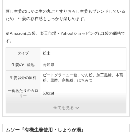
蒸し生姜のほかに生の丸ごとすりおろし生姜もブレンドしている
ため、生姜の存在感もしっかり楽しめます。
※Amazonは3袋、楽天市場・Yahoo!ショッピングは1袋の価格で
す。
タイプ
粉末
生姜の生産地
高知県
ビートグラニュー糖、でん粉、加工黒糖、本葛
生姜以外の原料
粉、黒酢、寒梅粉、はちみつ
一食あたりのカロ
63kcal
リー
内容量
16g×5袋
全てを見る
ムソー『有機生姜使用・しょうが湯』