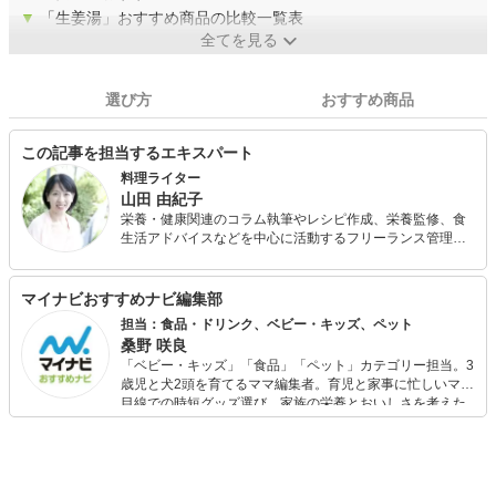
▼
「生姜湯」おすすめ商品の比較一覧表
全てを見る
選び方
おすすめ商品
この記事を担当するエキスパート
料理ライター
山田 由紀子
栄養・健康関連のコラム執筆やレシピ作成、栄養監修、食
生活アドバイスなどを中心に活動するフリーランス管理栄
養士。 短大卒業後、栄養士として給食会社で社員食堂や寮
の献立作成、給食管理を行う。その後、病院で栄養管理、
栄養指導、調理などの業務に従事。在職中に管理栄養士免
マイナビおすすめナビ編集部
許を取得。 出産を機にフリーに転向し、保健センターなど
担当：食品・ドリンク、ベビー・キッズ、ペット
で栄養指導・食事相談を行うほか、料理教室や発酵食づく
桑野 咲良
りのワークショップを主催。
「ベビー・キッズ」「食品」「ペット」カテゴリー担当。3
歳児と犬2頭を育てるママ編集者。育児と家事に忙しいママ
目線での時短グッズ選び、家族の栄養とおいしさを考えた
食品選び、束の間のリラックスタイムを楽しむためのスイ
ーツ選びに自信あり。鋭い目線で商品を見極め、少しでも
日々の生活が豊かになるものを紹介します。