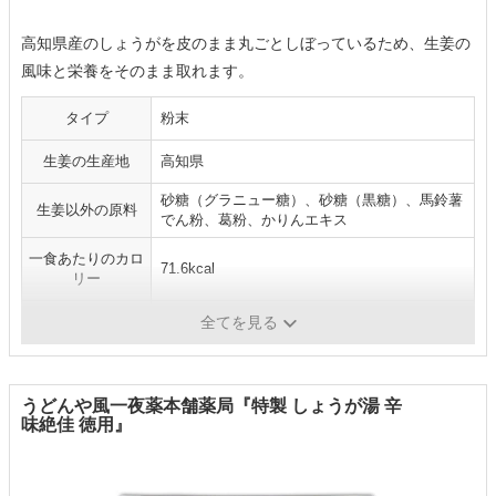
高知県産のしょうがを皮のまま丸ごとしぼっているため、生姜の
風味と栄養をそのまま取れます。
タイプ
粉末
生姜の生産地
高知県
砂糖（グラニュー糖）、砂糖（黒糖）、馬鈴薯
生姜以外の原料
でん粉、葛粉、かりんエキス
一食あたりのカロ
71.6kcal
リー
内容量
（18g×20袋）×5箱
全てを見る
うどんや風一夜薬本舗薬局『特製 しょうが湯 辛
味絶佳 徳用』