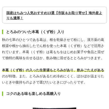
国産はちみつ人気おすすめ13選【市販＆お取り寄せ】海外産よ
りも濃厚！
とろみのついた本葛（くず粉）入り
秋の七草のひとつである葛は、根を乾燥させて粉にし、漢方薬の葛
根湯や根から抽出したでん粉を使った本葛（くず粉）などで活用さ
れています。本葛（くず粉）は葛もちをはじめお菓子や食品と混ぜ
て独特の風味を出せるほか、飲み物に混ぜるととろみがつきます。
本葛（くず粉）の入った生姜湯もとろみがあり、飲みごたえがある
のが特徴。また、とろみがあるため冷めにくく、ぽかぽか温まりた
いときや腹持ちのよさで選びたいときにぴったりです。
コクのある味も楽しめる黒糖入り