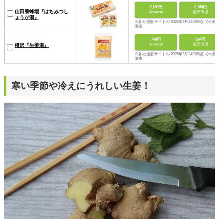
2,160円
2,160円
山田養蜂場『はちみつし
Amazon
楽天市場
ょうが湯』
※各社通販サイトの 2025年2月24日時点 での税
価格
740円
594円
Amazon
楽天市場
樽沢『生姜湯』
※各社通販サイトの 2025年2月24日時点 での税
価格
寒い季節や冷えにうれしい生姜！