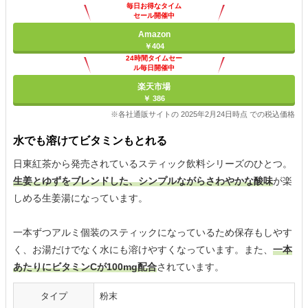
毎日お得なタイム
セール開催中
Amazon
￥404
24時間タイムセー
ル毎日開催中
楽天市場
￥ 386
※各社通販サイトの 2025年2月24日時点 での税込価格
水でも溶けてビタミンもとれる
日東紅茶から発売されているスティック飲料シリーズのひとつ。
生姜とゆずをブレンドした、シンプルながらさわやかな酸味
が楽
しめる生姜湯になっています。
一本ずつアルミ個装のスティックになっているため保存もしやす
く、お湯だけでなく水にも溶けやすくなっています。また、
一本
あたりにビタミンCが100mg配合
されています。
タイプ
粉末