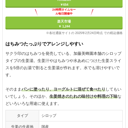
￥654
24時間タイムセー
ル毎日開催中
楽天市場
￥ 1,244
※各社通販サイトの 2025年2月24日時点 での税込価格
はちみつたっぷりでアレンジしやすい
サクラ印のはちみつを発売している、加藤美蜂園本舗のシロップ
タイプの生姜湯。生姜汁やはちみつや水あめにつけた生姜スライ
スを5倍のお湯で割ると生姜湯が作れます。水でも溶けやすいで
す。
そのまま
パンに塗ったり、ヨーグルトに混ぜて食べたり
してもい
いでしょう。そのほか、
生姜焼きのたれの味付けや料理の下味
な
どいろいろな用途に使えます。
タイプ
シロップ
生姜の生産地
国産