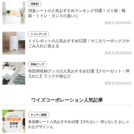
消臭剤
消臭シートの人気おすすめランキング15選！ゴミ箱・靴
箱・トイレ・タンスの臭いに
更新日:2025/03/21
トイレグッズ
トイレポットの人気おすすめ12選！サニタリーボックスや
ごみ入れに使える
更新日:2025/03/09
収納グッズ
布団用収納グッズの人気おすすめ11選【クローゼット・押
入れに】ラックや袋など
更新日:2024/10/21
ワイズコーポレーション人気記事
1
キッチン雑貨
食器棚シート人気おすすめ19選【ずれない・滑らない】おしゃ
れなデザインも