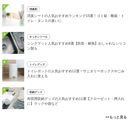
2
消臭剤
消臭シートの人気おすすめランキング15選！ゴミ箱・靴箱・ト
イレ・タンスの臭いに
3
キッチンツール
シンクマット人気おすすめ8選【防音・耐熱】おしゃれなシリコ
ン製も
4
トイレグッズ
トイレポットの人気おすすめ12選！サニタリーボックスやごみ
入れに使える
5
収納グッズ
布団用収納グッズの人気おすすめ11選【クローゼット・押入れ
に】ラックや袋など
>>もっと見る