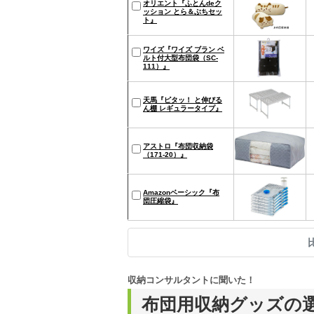
オリエント『ふとんdeク
ッション とら＆ぶちセッ
ト』
ワイズ『ワイズ ブラン ベ
ルト付大型布団袋（SC-
111）』
天馬『ピタッ！ と伸びる
ん棚 レギュラータイプ』
アストロ『布団収納袋
（171-20）』
Amazonベーシック『布
団圧縮袋』
収納コンサルタントに聞いた！
布団用収納グッズの