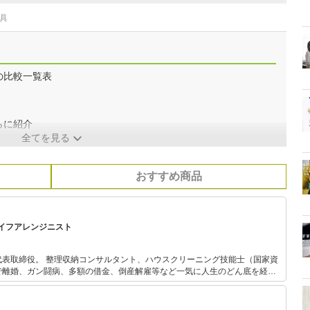
具
の比較一覧表
らに紹介
全てを見る
おすすめ商品
イフアレンジニスト
代表取締役。 整理収納コンサルタント、ハウスクリーニング技能士（国家資
ってから人生が好転。 ご縁あって「部屋磨きは自分磨き・職場磨きはスタッ
収納関連事業で2007年に独立。 自身の経験からも環境を整える
ることを痛感しているので、個人や企業にコンサルティングやセミナーなど