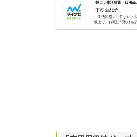
担当：生活雑貨・日用品
様々な形でその大切さをお伝えしている。 2012年から現場
してジュピターショップ
中村 亜紀子
億円以上の販売実績多数あり。 近年は、webメディアなどへの執筆活動と、整理
「生活雑貨」「住まい・
ビスを色々と開発中。著
以上で、お宅訪問取材も多
ャレンジ済み。初心者で