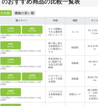
」のおすすめ商品の比較一覧表
すすめ順
価格の安い順
購入サイト
特徴
種類
サイズ
1,745円
840円
サイズ調整が
51.7×51.6×
Amazon
楽天市場
できる通気性
スノコ
7.1cm
のいいスノコ
※各社通販サイトの 2024年10月17日時点 での税
込価格
繰り返し使え
970円
る乾燥剤がつ
8×4.4×55.3c
Amazon
除湿剤
いた除湿ボッ
m
※各社通販サイトの 2024年10月17日時点 での税
クス
込価格
羽毛布団が1/
1,729円
2に収納でき
40×35×36c
Amazon
収納袋
る自立式の収
m
※各社通販サイトの 2024年10月17日時点 での税
納袋
込価格
918円
2,010円
クローゼット
約18×70×50
Amazon
楽天市場
に立てて布団
収納袋
cm
を収納
※各社通販サイトの 2024年10月17日時点 での税
込価格
掛け布団カバ
4,999円
ソファーにな
ー：102×70
楽天市場
る布団収納カ
布団カバー
×10cm、敷
バー
※各社通販サイトの 2024年10月17日時点 での税
き布団カバ
込価格
ー：102×70
×15cm