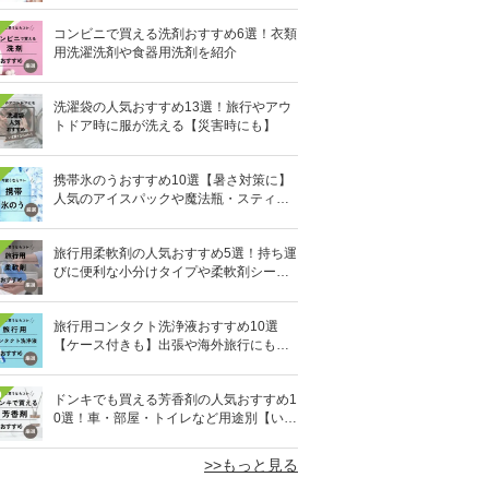
コンビニで買える洗剤おすすめ6選！衣類
用洗濯洗剤や食器用洗剤を紹介
洗濯袋の人気おすすめ13選！旅行やアウ
トドア時に服が洗える【災害時にも】
携帯氷のうおすすめ10選【暑さ対策に】
人気のアイスパックや魔法瓶・スティッ
ク型も
旅行用柔軟剤の人気おすすめ5選！持ち運
びに便利な小分けタイプや柔軟剤シート
を紹介
旅行用コンタクト洗浄液おすすめ10選
【ケース付きも】出張や海外旅行にも便
利
0
ドンキでも買える芳香剤の人気おすすめ1
0選！車・部屋・トイレなど用途別【いい
匂い】
>>もっと見る