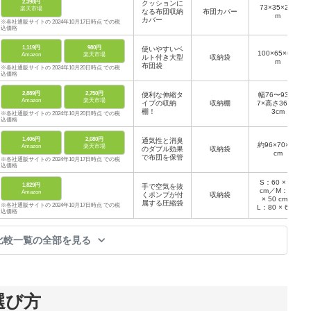
2,398円
クッションに
73×35×22c
楽天市場
なる布団収納
布団カバー
m
カバー
※各社通販サイトの 2024年10月17日時点 での税
込価格
1,119円
980円
使いやすいベ
100×65×60c
Amazon
楽天市場
ルト付き大型
収納袋
m
布団袋
※各社通販サイトの 2024年10月20日時点 での税
込価格
2,889円
2,750円
便利な伸縮タ
幅76〜93×3
Amazon
楽天市場
イプの収納
収納棚
7×高さ36〜4
棚！
3cm
※各社通販サイトの 2024年10月20日時点 での税
込価格
1,406円
2,080円
通気性と消臭
約96×70×35
Amazon
楽天市場
のダブル効果
収納袋
cm
で布団を保管
※各社通販サイトの 2024年10月17日時点 での税
込価格
S：60 × 40
1,829円
手で空気を抜
cm／M：70
Amazon
くポンプが付
収納袋
× 50 cm／
属する圧縮袋
※各社通販サイトの 2024年10月17日時点 での税
L：80 × 60 c
込価格
m／特大100
× 76 cm など
比較一覧の全部を見る
選び方