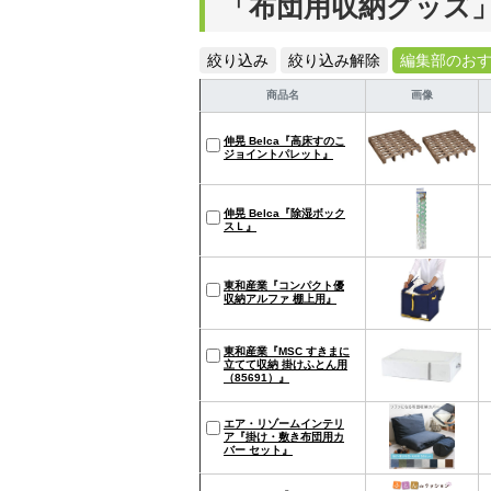
「布団用収納グッズ
絞り込み
絞り込み解除
編集部のお
商品名
画像
伸晃 Belca『高床すのこ
ジョイントパレット』
伸晃 Belca『除湿ボック
スＬ』
東和産業『コンパクト優
収納アルファ 棚上用』
東和産業『MSC すきまに
立てて収納 掛けふとん用
（85691）』
エア・リゾームインテリ
ア『掛け・敷き布団用カ
バー セット』