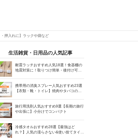
ト・押入れに】ラックや袋など
生活雑貨・日用品の人気記事
耐震ラッチおすすめ人気18選！食器棚の
地震対策に！取りつけ簡単・後付け可能
も
携帯用の消臭スプレー人気おすすめ23選
【衣類・靴・トイレ】焼肉やタバコのニ
オイにも
旅行用洗剤人気おすすめ9選【長期の旅行
や出張に】小分けでコンパクト
冷感タオルおすすめ28選【最強はど
れ？】人気の濡らさない&使い捨てタイプ
も