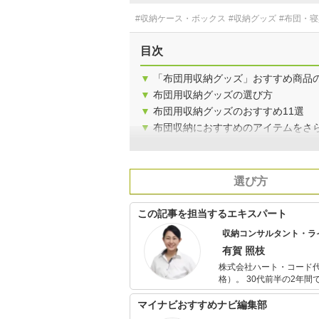
#収納ケース・ボックス
#収納グッズ
#布団・寝
目次
▼
「布団用収納グッズ」おすすめ商品
▼
布団用収納グッズの選び方
▼
布団用収納グッズのおすすめ11選
▼
布団収納におすすめのアイテムをさ
選び方
この記事を担当するエキスパート
収納コンサルタント・ラ
有賀 照枝
株式会社ハート・コード
格）。 30代前半の2年間で離婚、ガン闘病、多額の借金、倒産解雇等など一気に人生のどん底を経験
し、整理収納理論に出会
フ磨き」をモットーに家事代行・整理
マイナビおすすめナビ編集部
と色々なことが整ってく