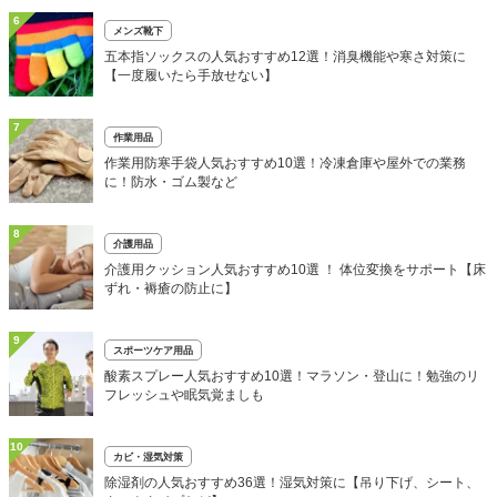
6
メンズ靴下
五本指ソックスの人気おすすめ12選！消臭機能や寒さ対策に
【一度履いたら手放せない】
7
作業用品
作業用防寒手袋人気おすすめ10選！冷凍倉庫や屋外での業務
に！防水・ゴム製など
8
介護用品
介護用クッション人気おすすめ10選 ！ 体位変換をサポート【床
ずれ・褥瘡の防止に】
9
スポーツケア用品
酸素スプレー人気おすすめ10選！マラソン・登山に！勉強のリ
フレッシュや眠気覚ましも
10
カビ・湿気対策
除湿剤の人気おすすめ36選！湿気対策に【吊り下げ、シート、