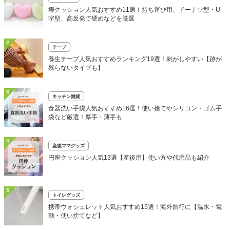
痔クッション人気おすすめ11選！持ち運び用、ドーナツ型・U
字型、高反発で硬めなどを厳選
2
テープ
養生テープ人気おすすめランキング19選！剥がしやすい【跡が
残らないタイプも】
3
キッチン雑貨
食器洗い手袋人気おすすめ16選！使い捨てやシリコン・ゴム手
袋など厳選！厚手・薄手も
4
産後ママグッズ
円座クッション人気13選【産後用】使い方や代用品も紹介
5
トイレグッズ
携帯ウォシュレット人気おすすめ15選！海外旅行に【温水・電
動・使い捨てなど】