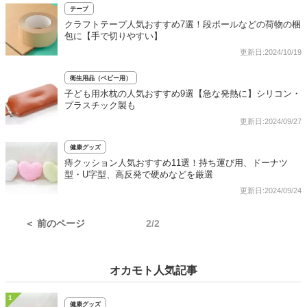
テープ
クラフトテープ人気おすすめ7選！段ボールなどの荷物の梱
包に【手で切りやすい】
更新日:2024/10/19
衛生用品（ベビー用）
子ども用水枕の人気おすすめ9選【急な発熱に】シリコン・
プラスチック製も
更新日:2024/09/27
健康グッズ
痔クッション人気おすすめ11選！持ち運び用、ドーナツ
型・U字型、高反発で硬めなどを厳選
更新日:2024/09/24
＜ 前のページ
2/2
オカモト人気記事
1
健康グッズ