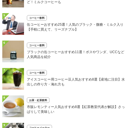
ど！ミルクコーヒーも
5
コーヒー飲料
缶コーヒーおすすめ25選！人気のブラック・微糖・ミルク入り
【手軽に買えて、リーズナブル】
6
コーヒー飲料
ブラックの缶コーヒーおすすめ11選！ボスやワンダ、UCCなど
人気商品を紹介
7
コーヒー飲料
アイスコーヒー用コーヒー豆人気おすすめ8選【産地に注目】水
出しの作り方・淹れ方も
8
お茶・紅茶飲料
市販レモンティー人気おすすめ8選【紅茶教室代表が解説】さっ
ぱりして美味しい
9
コーヒーメーカー