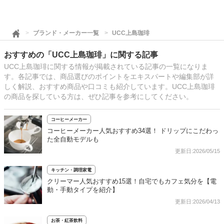
ブランド・メーカー一覧
UCC上島珈琲
おすすめの「UCC上島珈琲」に関する記事
UCC上島珈琲に関する情報が掲載されている記事の一覧になりま
す。各記事では、商品選びのポイントをエキスパートや編集部が詳
しく解説、おすすめ商品や口コミも紹介しています。UCC上島珈琲
の商品を探している方は、ぜひ記事を参考にしてください。
コーヒーメーカー
コーヒーメーカー人気おすすめ34選！ ドリップにこだわっ
た全自動モデルも
更新日:2026/05/15
キッチン・調理家電
クリーマー人気おすすめ15選！自宅でもカフェ気分を【電
動・手動タイプを紹介】
更新日:2026/04/13
お茶・紅茶飲料