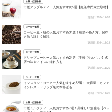
お茶・紅茶飲料
市販アップルティー人気おすすめ5選【紅茶専門家に取材】
更新日:2024/12/02
コーヒー飲料
コーヒー豆・粉の人気おすすめ34選！種類や挽き方、保存
方法も詳しく解説
更新日:2024/11/22
コーヒー飲料
ドリップコーヒー人気おすすめ24選【手軽でおいしい】名
店の味やアイスの淹れ方も
更新日:2024/11/20
コーヒー飲料
インスタントコーヒー人気おすすめ32選！ 大容量・カフェ
インレス・ドリップ級の本格派も
更新日:2024/11/20
お茶・紅茶飲料
市販ミルクティー人気おすすめ7選！美味しい無糖も【ペッ