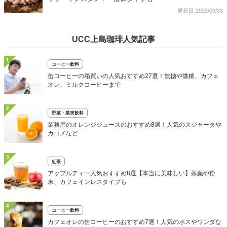
更新日:2025/09/03
UCC上島珈琲人気記事
1
コーヒー飲料
缶コーヒーの箱買いの人気おすすめ27選！無糖や微糖、カフェ
オレ、ミルクコーヒーまで
2
野菜・果実飲料
業務用のオレンジジュースのおすすめ8選！人気のスジャータや
カゴメなど
3
紅茶
アップルティー人気おすすめ8選【本当に美味しい】茶葉や粉
末、カフェインレスタイプも
4
コーヒー飲料
カフェオレの缶コーヒーのおすすめ7選！人気のボスやワンダな