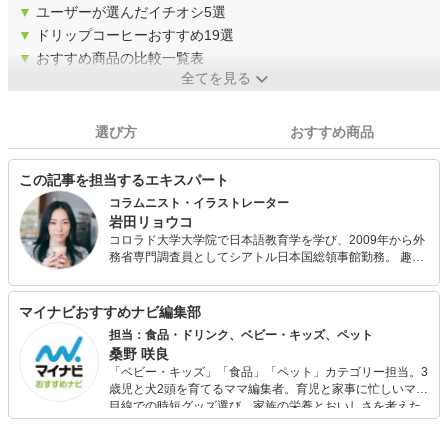
▼
ユーザーが選んだイチオシ5選
▼
ドリップコーヒーおすすめ19選
▼
おすすめ商品の比較一覧表
全てを見る
選び方
おすすめ商品
この記事を担当するエキスパート
コラムニスト・イラストレーター
岩田リョウコ
コロラド大学大学院で日本語教育学を学び、2009年から外
務省専門調査員としてシアトル日本国総領事館勤務。 趣味
で立ち上げたコーヒーのトリビアをイラストで紹介する『I
Love Coffee』が月間訪問者数60万人のサイトに成長しアメ
リカで書籍化される。 中国語、韓国語、ロシア語に翻訳出
マイナビおすすめナビ編集部
版されている。 日本語著書に『シアトル発ちょっとブラッ
担当：食品・ドリンク、ベビー・キッズ、ペット
クなコーヒーの教科書』。 宝島社リンネルwebやTABI
桑野 咲良
LABOでコーヒーコラム連載中。
「ベビー・キッズ」「食品」「ペット」カテゴリー担当。3
歳児と犬2頭を育てるママ編集者。育児と家事に忙しいママ
目線での時短グッズ選び、家族の栄養とおいしさを考えた
食品選び、束の間のリラックスタイムを楽しむためのスイ
ーツ選びに自信あり。鋭い目線で商品を見極め、少しでも