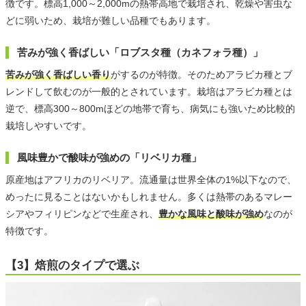
徴です。標高1,000～2,000mの熱帯高地で栽培され、乾燥や害虫な
どに弱いため、栽培が難しい品種でもあります。
苦みが強く香ばしい「ロブスタ種（カネフォラ種）」
苦みが強く香ばしい香り
がするのが特徴。そのためアラビカ種とブ
レンドして飲むのが一般的とされています。栽培はアラビカ種とは
逆で、標高300～800mほどの地帯で育ち、病気にも強いため比較的
栽培しやすいです。
風味豊かで酸味が強めの「リベリカ種」
原産地はアフリカのリベリア。流通量は世界全体の1%以下なので、
めったに見ることはないかもしれません。多くは熱帯のあるマレー
シアやフィリピンなどで生産され、
豊かな風味と酸味が強め
なのが
特徴です。
【3】焙煎のタイプで選ぶ