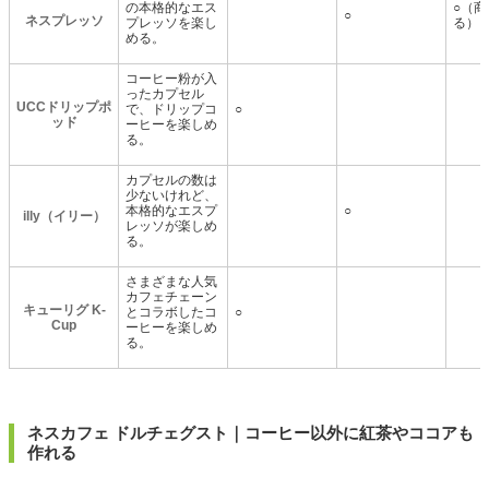
の本格的なエス
○（
○
ネスプレッソ
プレッソを楽し
る）
める。
コーヒー粉が入
ったカプセル
UCCドリップポ
で、ドリップコ
○
ッド
ーヒーを楽しめ
る。
カプセルの数は
少ないけれど、
本格的なエスプ
○
illy（イリー）
レッソが楽しめ
る。
さまざまな人気
カフェチェーン
キューリグ K-
とコラボしたコ
○
Cup
ーヒーを楽しめ
る。
ネスカフェ ドルチェグスト｜コーヒー以外に紅茶やココアも
作れる