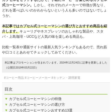
式コーヒーマシン。
しかし、それぞれのメーカーで特徴が異なり、
どれを選べばいいのかわからないという人も多いのではないでしょ
うか。
本記事ではカプセル式コーヒーマシンの選び方とおすすめ商品を紹
介します。
キューリグやネスプレッソのおしゃれな製品や、スタ
バ・上島珈琲・UCCなど人気の味を楽しめる商品も。
比較一覧表や通販サイトの最新人気ランキングもあるので、売れ筋
や口コミとあわせてチェックしてみてください。
本記事はプロモーションが含まれています。2024年12月24日に記事を更新しました
（公開日2019年03月22日）
#コーヒー用品
#コーヒーメーカー
#キッチン・調理家電
目次
▼
カプセル式コーヒーマシンの特徴
▼
カプセル式コーヒーマシンの選び方
▼
カプセル式コーヒーマシンおすすめ13選