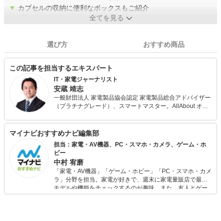
▼
カプセルの収納に便利なボックスもご紹介
全てを見る
選び方
おすすめ商品
この記事を担当するエキスパート
IT・家電ジャーナリスト
安蔵 靖志
一般財団法人 家電製品協会認定 家電製品総合アドバイザー
（プラチナグレード）、スマートマスター。AllAbout オー
ディオプレーヤー、スピーカーなどのガイドを務める。 日
経BP社『日経ネットナビ』『日経ネットブレーン』『デジ
タルARENA』『日経トレンディネット』などを経てフリー
マイナビおすすめナビ編集部
に。 デジタル家電や生活家電に関連する記事を執筆するほ
担当：家電・AV機器、PC・スマホ・カメラ、ゲーム・ホ
か、家電のスペシャリストとしてテレビやラジオ、新聞、
ビー
雑誌など多数のメディアに出演。 KBCラジオ「キャイ～ン
中村 宥磨
の家電ソムリエ」に出演するほか、ラジオ番組の家電製品
「家電・AV機器」「ゲーム・ホビー」「PC・スマホ・カメ
紹介コーナーの構成などにも携わっている。
ラ」分野を担当。家電が好きで、週末に家電量販店で最新
モデルや機能をチェックするのが趣味。また、友人とゲー
ムを楽しみながら、新作タイトルやイベント情報もいち早
くキャッチ。記事を通して、生活の質を底上げしてくれる
スタイリッシュで使いやすい家電や、みんなで楽しめるゲ