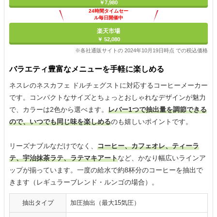
￥7,980
24時間タイムセー
ル毎日開催中
楽天市場
￥ 52,080
※各社通販サイトの 2024年10月19日時点 での税込価格
バラエティ豊富なメニューを手軽に楽しめる
ネスレのネスカフェ ドルチェグストに対応するコーヒーメーカー
です。コンパクトなサイズとちょっとおしゃれなデザインが魅力
で、カラーは2色から選べます。
レバー1つで抽出量を調節できる
ので、いつでも同じ味を楽しめる
のも嬉しいポイントです。
リーズナブルなだけでなく、
コーヒー、カフェオレ、ティーラ
テ、宇治抹茶ラテ、ラテマキアート
など、かなり幅広いラインア
ップが揃っています。一度の給水で約8杯分のコーヒーを抽出で
きます（レギュラーブレンド・ルンゴの場合）。
抽出タイプ
加圧抽出（最大15気圧）