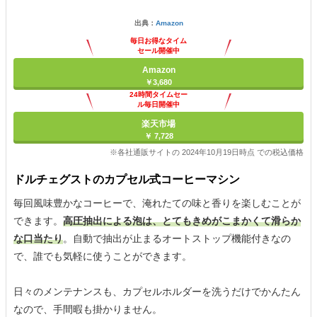
出典：
Amazon
毎日お得なタイム
セール開催中
Amazon
￥3,680
24時間タイムセー
ル毎日開催中
楽天市場
￥ 7,728
※各社通販サイトの 2024年10月19日時点 での税込価格
ドルチェグストのカプセル式コーヒーマシン
毎回風味豊かなコーヒーで、淹れたての味と香りを楽しむことが
できます。
高圧抽出による泡は、とてもきめがこまかくて滑らか
な口当たり
。自動で抽出が止まるオートストップ機能付きなの
で、誰でも気軽に使うことができます。
日々のメンテナンスも、カプセルホルダーを洗うだけでかんたん
なので、手間暇も掛かりません。