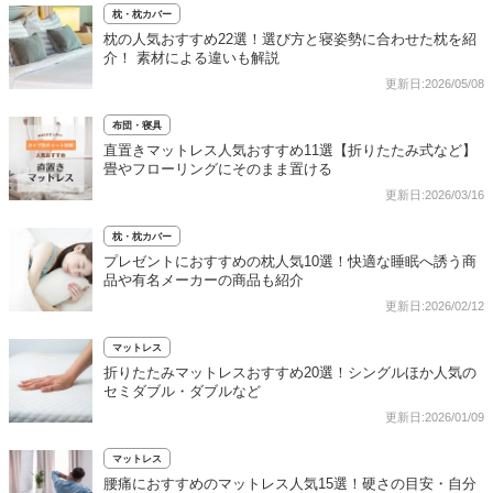
枕・枕カバー
枕の人気おすすめ22選！選び方と寝姿勢に合わせた枕を紹
介！ 素材による違いも解説
更新日:2026/05/08
布団・寝具
直置きマットレス人気おすすめ11選【折りたたみ式など】
畳やフローリングにそのまま置ける
更新日:2026/03/16
枕・枕カバー
プレゼントにおすすめの枕人気10選！快適な睡眠へ誘う商
品や有名メーカーの商品も紹介
更新日:2026/02/12
マットレス
折りたたみマットレスおすすめ20選！シングルほか人気の
セミダブル・ダブルなど
更新日:2026/01/09
マットレス
腰痛におすすめのマットレス人気15選！硬さの目安・自分