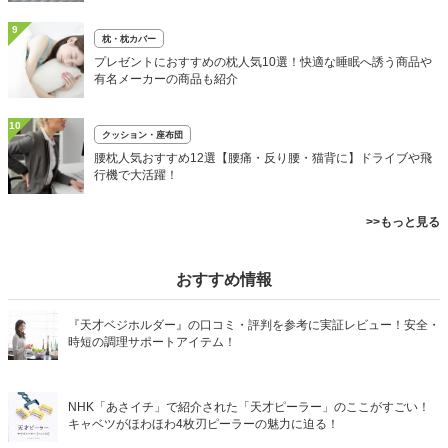
9
枕・枕カバー
プレゼントにおすすめの枕人気10選！快適な睡眠へ誘う商品や
有名メーカーの商品も紹介
10
クッション・座布団
腰枕人気おすすめ12選【腰痛・反り腰・猫背に】ドライブや飛
行機で大活躍！
>>もっと見る
おすすめ情報
『天才ベジホルダー』の口コミ・評判を参考に実証レビュー！安全・
時短の調理サポートアイテム！
NHK「あさイチ」で紹介された「天才ピーラー」のここがすごい！
キャベツがほわほわ4枚刃ピーラーの魅力に迫る！