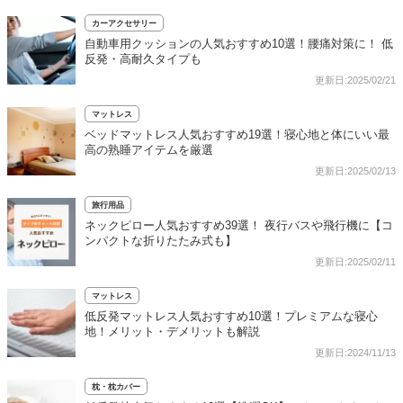
カーアクセサリー
自動車用クッションの人気おすすめ10選！腰痛対策に！ 低
反発・高耐久タイプも
更新日:2025/02/21
マットレス
ベッドマットレス人気おすすめ19選！寝心地と体にいい最
高の熟睡アイテムを厳選
更新日:2025/02/13
旅行用品
ネックピロー人気おすすめ39選！ 夜行バスや飛行機に【コ
ンパクトな折りたたみ式も】
更新日:2025/02/11
マットレス
低反発マットレス人気おすすめ10選！プレミアムな寝心
地！メリット・デメリットも解説
更新日:2024/11/13
枕・枕カバー