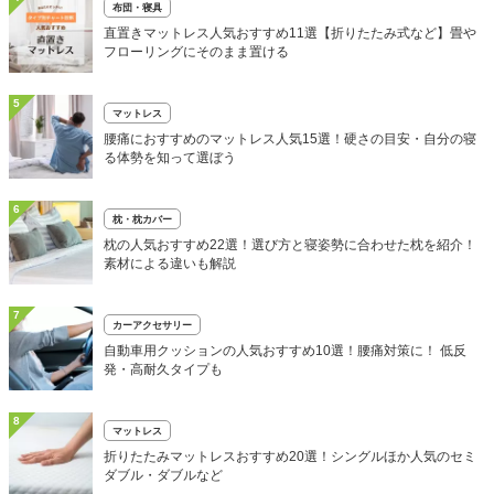
布団・寝具
直置きマットレス人気おすすめ11選【折りたたみ式など】畳や
フローリングにそのまま置ける
5
マットレス
腰痛におすすめのマットレス人気15選！硬さの目安・自分の寝
る体勢を知って選ぼう
6
枕・枕カバー
枕の人気おすすめ22選！選び方と寝姿勢に合わせた枕を紹介！
素材による違いも解説
7
カーアクセサリー
自動車用クッションの人気おすすめ10選！腰痛対策に！ 低反
発・高耐久タイプも
8
マットレス
折りたたみマットレスおすすめ20選！シングルほか人気のセミ
ダブル・ダブルなど