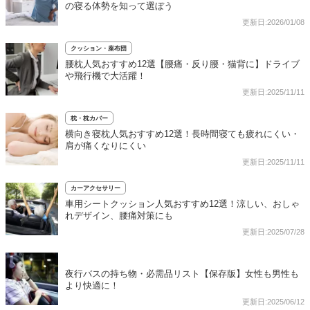
の寝る体勢を知って選ぼう
更新日:2026/01/08
クッション・座布団
腰枕人気おすすめ12選【腰痛・反り腰・猫背に】ドライブ
や飛行機で大活躍！
更新日:2025/11/11
枕・枕カバー
横向き寝枕人気おすすめ12選！長時間寝ても疲れにくい・
肩が痛くなりにくい
更新日:2025/11/11
カーアクセサリー
車用シートクッション人気おすすめ12選！涼しい、おしゃ
れデザイン、腰痛対策にも
更新日:2025/07/28
夜行バスの持ち物・必需品リスト【保存版】女性も男性も
より快適に！
更新日:2025/06/12