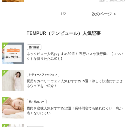
更新日:2024/10/03
1/2
次のページ ＞
TEMPUR（テンピュール）人気記事
1
旅行用品
ネックピロー人気おすすめ39選！ 夜行バスや飛行機に【コンパ
クトな折りたたみ式も】
2
レディースファッション
夏用リカバリーウェア人気おすすめ15選！涼しく快適にすごせ
るウェアをご紹介！
3
枕・枕カバー
横向き寝枕人気おすすめ12選！長時間寝ても疲れにくい・肩が
痛くなりにくい
4