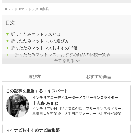
#ベッド
#マットレス
#家具
目次
▼
折りたたみマットレスとは
▼
折りたたみマットレスの選び方
▼
折りたたみマットレスおすすめ19選
▼
「折りたたみマットレス」おすすめ商品の比較一覧表
全てを見る
選び方
おすすめ商品
この記事を担当するエキスパート
インテリアコーディネーター／フリーランスライター
山志多 あまね
インテリアや日用品に造詣が深いフリーランスライター。
早稲田大学卒業後、大手日用品メーカーでお客様相談業務
や商品企画・広告宣伝企画などを担当。家事関連のオウン
ドメディアやテレビ番組（ミニ枠）の企画運営を通じ、住
まい・衣類のお手入れ用品の選び方や家事ノウハウを広く
マイナビおすすめナビ編集部