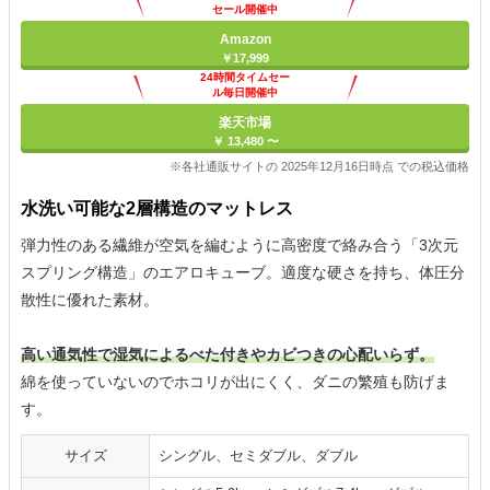
セール開催中
Amazon
￥17,999
24時間タイムセー
ル毎日開催中
楽天市場
￥ 13,480 〜
※各社通販サイトの 2025年12月16日時点 での税込価格
水洗い可能な2層構造のマットレス
弾力性のある繊維が空気を編むように高密度で絡み合う「3次元
スプリング構造」のエアロキューブ。適度な硬さを持ち、体圧分
散性に優れた素材。
高い通気性で湿気によるべた付きやカビつきの心配いらず。
綿を使っていないのでホコリが出にくく、ダニの繁殖も防げま
す。
サイズ
シングル、セミダブル、ダブル