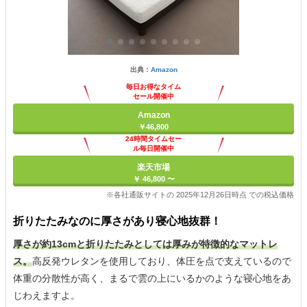
出典：
Amazon
毎日お得なタイム
セール開催中
Amazon
￥46,800
24時間タイムセー
ル毎日開催中
楽天市場
￥ 46,800 〜
※各社通販サイトの 2025年12月26日時点 での税込価格
折りたたみなのに厚さがあり寝心地抜群！
厚さが約13cmと折りたたみとしては厚みが特徴的なマットレ
ス。
高反発ウレタンを使用しており、体圧を点で支えているので
体重の分散性が高く、まるで雲の上にいるかのような寝心地をあ
じわえますよ。