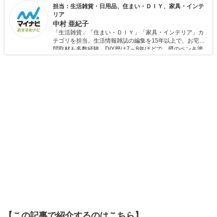
発信した。 退職後、インテリアコーディネーター資格およ
担当：生活雑貨・日用品、住まい・ＤＩＹ、家具・インテ
び色彩検定2級を取得。専門知識を活かし、インテリアやラ
リア
イフスタイル関連のメディアで執筆多数。
中村 亜紀子
「生活雑貨」「住まい・ＤＩＹ」「家具・インテリア」カ
テゴリを担当。生活情報雑誌の編集を15年以上で、お宅訪
問取材も多数経験。DIY歴は7～8年ほどで、壁のペンキ塗
りや壁紙チェンジなどもチャレンジ済み。初心者でもモノ
選びがしやすい記事をお届けします！
【この記事で紹介するのはこちら】