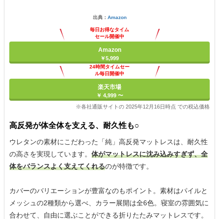
出典：
Amazon
毎日お得なタイム
セール開催中
Amazon
￥5,999
24時間タイムセー
ル毎日開催中
楽天市場
￥ 4,999 〜
※各社通販サイトの 2025年12月16日時点 での税込価格
高反発が体全体を支える、耐久性も○
ウレタンの素材にこだわった「純」高反発マットレスは、耐久性
の高さを実現しています。
体がマットレスに沈み込みすぎず、全
体をバランスよく支えてくれる
のが特徴です。
カバーのバリエーションが豊富なのもポイント。素材はパイルと
メッシュの2種類から選べ、カラー展開は全6色。寝室の雰囲気に
合わせて、自由に選ぶことができる折りたたみマットレスです。