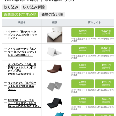
絞り込み
絞り込み解除
編集部のおすすめ順
価格の安い順
商品名
画像
購入サイト
46,800円
46,800〜円
イッティ『雲のやすらぎ
Amazon
楽天市場
プレミアム 三つ折りマッ
トレス』
※各社通販サイトの 2025年12月26日時点 での税
込価格
17,999円
13,480〜円
アイリスオーヤマ『エア
Amazon
楽天市場
リー 丸ごと洗えるマット
レス（MARSR-S）』
※各社通販サイトの 2025年12月16日時点 での税
込価格
タンスのゲン『「純」高
5,999円
4,999〜円
反発マットレス 3つ折り
Amazon
楽天市場
タイプ 厚み
※各社通販サイトの 2025年12月16日時点 での税
10cm（13810084）』
込価格
4,999円
4,999〜円
タンスのゲン『高反発マ
Amazon
楽天市場
ットレス 4つ折り 厚み
5cm』
※各社通販サイトの 2025年12月26日時点 での税
込価格
6,282円
8,030〜円
TOBEST（トゥーベス
Amazon
楽天市場
ト）『高反発マットレス
10cm（4589642691297）』
※各社通販サイトの 2025年12月16日時点 での税
込価格