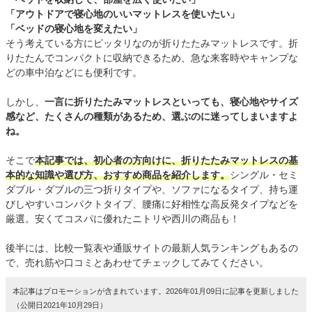
「アウトドアで寝心地のいいマットレスを使いたい」
「ベッドの寝心地を変えたい」
そう考えている方にピッタリなのが折りたたみマットレスです。折
りたたんでコンパクトに収納できるため、急な来客時やキャンプな
どの車中泊などにも便利です。
しかし、
一言に折りたたみマットレスといっても、寝心地やサイズ
感など、たくさんの種類があるため、選ぶのに迷ってしまいますよ
ね。
そこで
本記事では、初心者の方向けに、折りたたみマットレスの基
本的な知識や選び方、おすすめ商品を紹介します。
シングル・セミ
ダブル・ダブルの三つ折りタイプや、ソファになるタイプ、持ち運
びしやすいコンパクトタイプ、腰痛に好相性な高反発タイプなどを
厳選。安くてコスパに優れたニトリや西川の商品も！
後半には、比較一覧表や通販サイトの最新人気ランキングもあるの
で、売れ筋や口コミとあわせてチェックしてみてください。
本記事はプロモーションが含まれています。2026年01月09日に記事を更新しました
（公開日2021年10月29日）