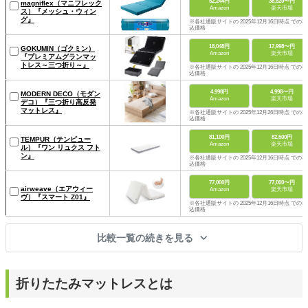
52,244円
36,520〜円
magniflex（マニフレック
Amazon
楽天市場
ス）『メッシュ・ウィン
グ』
※各社通販サイトの 2025年12月16日時点 での税
込価格
18,048円
17,998〜円
GOKUMIN（ゴクミン）
Amazon
楽天市場
『プレミアムグランマッ
トレス～三つ折り～』
※各社通販サイトの 2025年12月16日時点 での税
込価格
4,998円
4,998〜円
MODERN DECO（モダン
Amazon
楽天市場
デコ）『三つ折り高反発
マットレス』
※各社通販サイトの 2025年12月26日時点 での税
込価格
81,100円
82,500円
TEMPUR（テンピュー
Amazon
楽天市場
ル）『ワン リュクス フト
ン』
※各社通販サイトの 2025年12月16日時点 での税
込価格
77,000円
77,000〜円
airweave（エアウィー
Amazon
楽天市場
ヴ）『スマート Z01』
※各社通販サイトの 2025年12月16日時点 での税
込価格
比較一覧の続きを見る
折りたたみマットレスとは