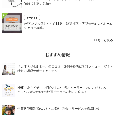
宅録に】安い製品も
6
オーディオ
AVアンプ人気おすすめ11選！ 遅延補正・薄型モデルなどホーム
シアター構築に
>>もっと見る
おすすめ情報
『天才ベジホルダー』の口コミ・評判を参考に実証レビュー！安全・
時短の調理サポートアイテム！
NHK「あさイチ」で紹介された「天才ピーラー」のここがすごい！
キャベツがほわほわ4枚刃ピーラーの魅力に迫る！
年賀状印刷業者のおすすめ5選！料金・サービスを徹底比較