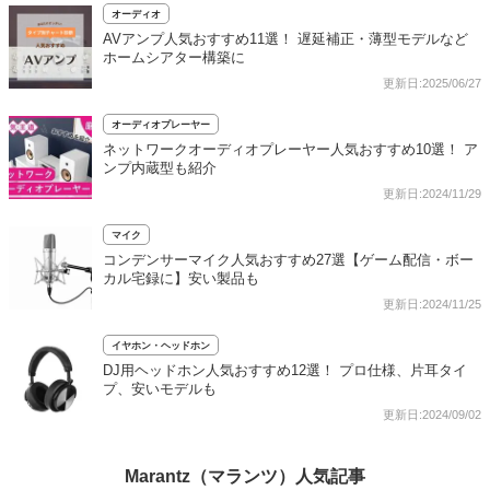
オーディオ
AVアンプ人気おすすめ11選！ 遅延補正・薄型モデルなど
ホームシアター構築に
更新日:2025/06/27
オーディオプレーヤー
ネットワークオーディオプレーヤー人気おすすめ10選！ ア
ンプ内蔵型も紹介
更新日:2024/11/29
マイク
コンデンサーマイク人気おすすめ27選【ゲーム配信・ボー
カル宅録に】安い製品も
更新日:2024/11/25
イヤホン・ヘッドホン
DJ用ヘッドホン人気おすすめ12選！ プロ仕様、片耳タイ
プ、安いモデルも
更新日:2024/09/02
Marantz（マランツ）人気記事