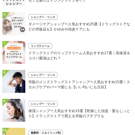
宅でも髪のエイジングサインをケア
6
シャンプー・リンス
ダメージケアシャンプー人気おすすめ25選【ドラッグストアな
どの市販品も】かゆみや頭皮ケアにも
7
リップクリーム
ドラッグストアのリップクリーム人気おすすめ17選｜高保湿＆
コスパ最強はどれ？
8
シャンプー・リンス
市販のメンズドラッグストアシャンプー人気おすすめ15選！ス
カルプケアやパーマ髪にも【いい匂いにも注目】
9
シャンプー・リンス
保湿シャンプー人気おすすめ15選【乾燥した頭皮・髪もしっと
り】ドラッグストアで買える市販のプチプラも
10
整髪料・スタイリング剤