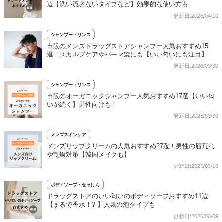
選【洗い流さないタイプなど】効果的な使い方も
更新日:2026/04/10
シャンプー・リンス
市販のメンズドラッグストアシャンプー人気おすすめ15
選！スカルプケアやパーマ髪にも【いい匂いにも注目】
更新日:2026/03/30
シャンプー・リンス
市販のオーガニックシャンプー人気おすすめ17選【いい匂
いが続く】男性向けも！
更新日:2026/03/30
メンズスキンケア
メンズリップクリームの人気おすすめ27選！男性の唇荒れ
や乾燥対策【韓国メイクも】
更新日:2026/03/18
ボディソープ・せっけん
ドラッグストアのいい匂いのボディソープおすすめ11選
【まるで香水！? 】人気の泡タイプも
更新日:2026/03/09