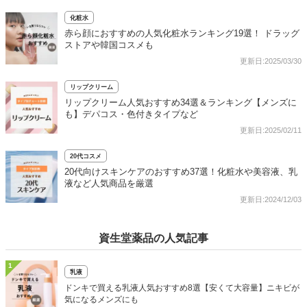
化粧水
赤ら顔におすすめの人気化粧水ランキング19選！ ドラッグ
ストアや韓国コスメも
更新日:2025/03/30
リップクリーム
リップクリーム人気おすすめ34選＆ランキング【メンズに
も】デパコス・色付きタイプなど
更新日:2025/02/11
20代コスメ
20代向けスキンケアのおすすめ37選！化粧水や美容液、乳
液など人気商品を厳選
更新日:2024/12/03
資生堂薬品の人気記事
1
乳液
ドンキで買える乳液人気おすすめ8選【安くて大容量】ニキビが
気になるメンズにも