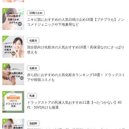
2
日焼け止め
ニキビ肌におすすめの人気日焼け止め18選【プチプラも】ノン
コメドジェニックや下地兼用など
3
化粧水
混合肌向け化粧水の人気おすすめ16選！高保湿なのにさっぱり
使える
4
化粧水
赤ら顔におすすめの人気化粧水ランキング19選！ ドラッグスト
アや韓国コスメも
5
乳液
ドラッグストアの乳液人気おすすめ11選【べたつかない】40
代・50代向けも厳選
6
洗顔料