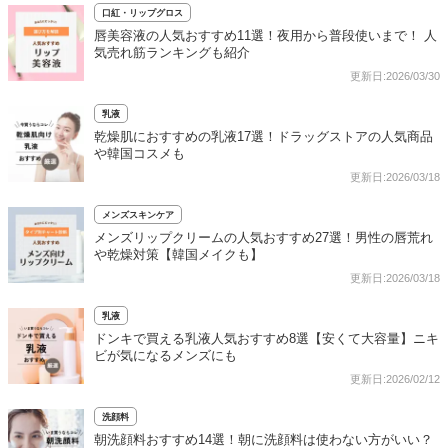
口紅・リップグロス
唇美容液の人気おすすめ11選！夜用から普段使いまで！ 人
気売れ筋ランキングも紹介
更新日:2026/03/30
乳液
乾燥肌におすすめの乳液17選！ドラッグストアの人気商品
や韓国コスメも
更新日:2026/03/18
メンズスキンケア
メンズリップクリームの人気おすすめ27選！男性の唇荒れ
や乾燥対策【韓国メイクも】
更新日:2026/03/18
乳液
ドンキで買える乳液人気おすすめ8選【安くて大容量】ニキ
ビが気になるメンズにも
更新日:2026/02/12
洗顔料
朝洗顔料おすすめ14選！朝に洗顔料は使わない方がいい？