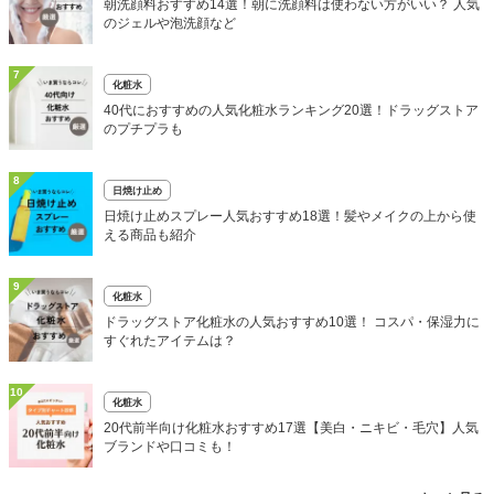
朝洗顔料おすすめ14選！朝に洗顔料は使わない方がいい？ 人気
のジェルや泡洗顔など
7
化粧水
40代におすすめの人気化粧水ランキング20選！ドラッグストア
のプチプラも
8
日焼け止め
日焼け止めスプレー人気おすすめ18選！髪やメイクの上から使
える商品も紹介
9
化粧水
ドラッグストア化粧水の人気おすすめ10選！ コスパ・保湿力に
すぐれたアイテムは？
10
化粧水
20代前半向け化粧水おすすめ17選【美白・ニキビ・毛穴】人気
ブランドや口コミも！