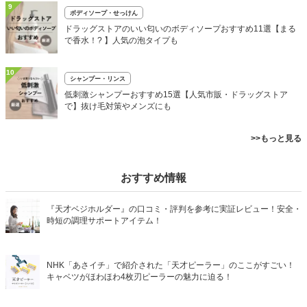
9
ボディソープ・せっけん
ドラッグストアのいい匂いのボディソープおすすめ11選【まる
で香水！? 】人気の泡タイプも
10
シャンプー・リンス
低刺激シャンプーおすすめ15選【人気市販・ドラッグストア
で】抜け毛対策やメンズにも
>>もっと見る
おすすめ情報
『天才ベジホルダー』の口コミ・評判を参考に実証レビュー！安全・
時短の調理サポートアイテム！
NHK「あさイチ」で紹介された「天才ピーラー」のここがすごい！
キャベツがほわほわ4枚刃ピーラーの魅力に迫る！