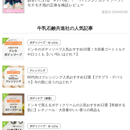
肌をいたわる「#ヤバ泡」！ 『バウンシアボディソープ』
モチモチ泡の正体を検証レビュー
更新日:2024/02/06
牛乳石鹸共進社の人気記事
1
ボディソープ・せっけん
ドンキのボディソープ人気おすすめ10選！大容量ゴートミルク
や口コミも【いい匂いはどれ？】
2
クレンジング
60代向けクレンジング人気おすすめ12選【プチプラ・デパコ
ス】今の肌に合うのはどれ？
3
ボディケア（保湿）
ドンキで買えるボディクリームの人気おすすめ12選【乾燥する
肌に】レチノール・大容量やいい香りの商品も
4
ボディソープ・せっけん