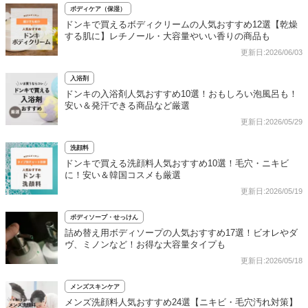
ボディケア（保湿）
ドンキで買えるボディクリームの人気おすすめ12選【乾燥
する肌に】レチノール・大容量やいい香りの商品も
更新日:2026/06/03
入浴剤
ドンキの入浴剤人気おすすめ10選！おもしろい泡風呂も！
安い＆発汗できる商品など厳選
更新日:2026/05/29
洗顔料
ドンキで買える洗顔料人気おすすめ10選！毛穴・ニキビ
に！安い＆韓国コスメも厳選
更新日:2026/05/19
ボディソープ・せっけん
詰め替え用ボディソープの人気おすすめ17選！ビオレやダ
ヴ、ミノンなど！お得な大容量タイプも
更新日:2026/05/18
メンズスキンケア
メンズ洗顔料人気おすすめ24選【ニキビ・毛穴汚れ対策】