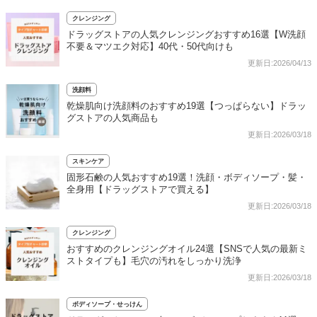
クレンジング
ドラッグストアの人気クレンジングおすすめ16選【W洗顔
不要＆マツエク対応】40代・50代向けも
更新日:2026/04/13
洗顔料
乾燥肌向け洗顔料のおすすめ19選【つっぱらない】ドラッ
グストアの人気商品も
更新日:2026/03/18
スキンケア
固形石鹸の人気おすすめ19選！洗顔・ボディソープ・髪・
全身用【ドラッグストアで買える】
更新日:2026/03/18
クレンジング
おすすめのクレンジングオイル24選【SNSで人気の最新ミ
ストタイプも】毛穴の汚れをしっかり洗浄
更新日:2026/03/18
ボディソープ・せっけん