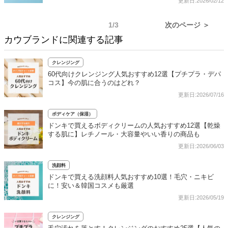
更新日:2026/02/12
1/3
次のページ ＞
カウブランドに関連する記事
クレンジング
60代向けクレンジング人気おすすめ12選【プチプラ・デパ
コス】今の肌に合うのはどれ？
更新日:2026/07/16
ボディケア（保湿）
ドンキで買えるボディクリームの人気おすすめ12選【乾燥
する肌に】レチノール・大容量やいい香りの商品も
更新日:2026/06/03
洗顔料
ドンキで買える洗顔料人気おすすめ10選！毛穴・ニキビ
に！安い＆韓国コスメも厳選
更新日:2026/05/19
クレンジング