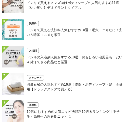
ドンキで買えるメンズ向けボディソープの人気おすすめ11選
【いい匂い】デオドラントタイプも
5
洗顔料
ドンキで買える洗顔料人気おすすめ10選！毛穴・ニキビに！安
い＆韓国コスメも厳選
6
入浴剤
ドンキの入浴剤人気おすすめ10選！おもしろい泡風呂も！安い
＆発汗できる商品など厳選
7
スキンケア
固形石鹸の人気おすすめ19選！洗顔・ボディソープ・髪・全身
用【ドラッグストアで買える】
8
洗顔料
10代におすすめの人気ニキビ洗顔料10選＆ランキング！中学
生・高校生の思春期ニキビに