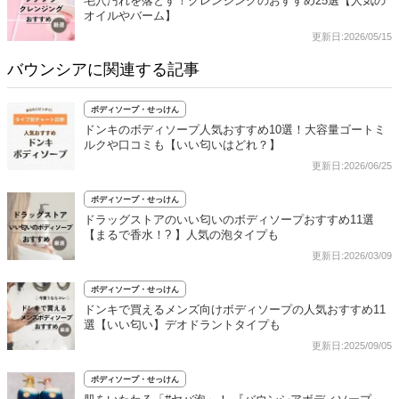
毛穴汚れを落とす！クレンジングのおすすめ25選【人気の
オイルやバーム】
更新日:2026/05/15
バウンシアに関連する記事
ボディソープ・せっけん
ドンキのボディソープ人気おすすめ10選！大容量ゴートミ
ルクや口コミも【いい匂いはどれ？】
更新日:2026/06/25
ボディソープ・せっけん
ドラッグストアのいい匂いのボディソープおすすめ11選
【まるで香水！? 】人気の泡タイプも
更新日:2026/03/09
ボディソープ・せっけん
ドンキで買えるメンズ向けボディソープの人気おすすめ11
選【いい匂い】デオドラントタイプも
更新日:2025/09/05
ボディソープ・せっけん