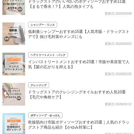
ドラッグストアのいい匂いのボディソープおすすめ11選
【まるで香水！? 】人気の泡タイプも
更新日:2026/03/09
シャンプー・リンス
低刺激シャンプーおすすめ15選【人気市販・ドラッグスト
アで】抜け毛対策やメンズにも
更新日:2026/03/03
ヘアトリートメント・パック
インバストリートメントおすすめ23選！市販や美容室で人
気【髪の広がりを抑える】
更新日:2026/02/25
クレンジング
ドラッグストアのクレンジングオイルおすすめ人気10選
【毛穴や角栓ケア】
更新日:2026/02/12
ボディソープ・せっけん
乾燥肌向け市販ボディソープおすすめ15選｜人気のドラッ
グストア商品も紹介【かゆみ対策に】