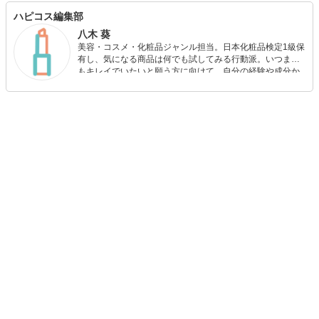
ハピコス編集部
八木 葵
美容・コスメ・化粧品ジャンル担当。日本化粧品検定1級保
有し、気になる商品は何でも試してみる行動派。いつまで
もキレイでいたいと願う方に向けて、自分の経験や成分か
ら”本当におすすめできる”ものを紹介するがモットーです！