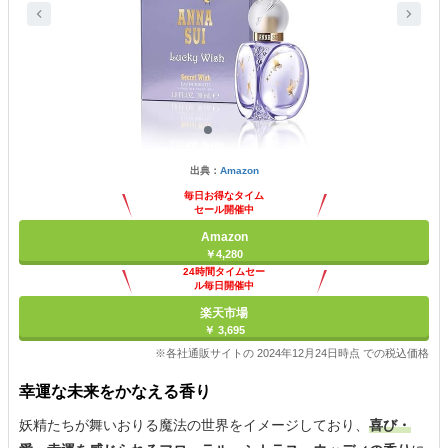
出典：
Amazon
毎日お得なタイム
セール開催中
Amazon
￥4,280
24時間タイムセー
ル毎日開催中
楽天市場
￥ 3,695
※各社通販サイトの 2024年12月24日時点 での税込価格
幸運な未来をかなえる香り
妖精たちが舞いおりる魔法の世界をイメージしており、
喜び・