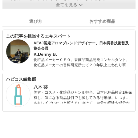
全てを見る
選び方
おすすめ商品
この記事を担当するエキスパート
AEAJ認定アロマブレンドデザイナー、日本調香技術普及
協会会員
K.Denny B.
化粧品メーカーＣＥＯ。香粧品商品開発コンサルタント。
化粧品メーカーの香料研究所にて２０年以上にわたり研究
開発に従事。食品メーカー顧問、女子大学講師などを経
て、香りアロマに軸足をおいた、感覚・感性のモノ作りの
ハピコス編集部
コンサルティング・執筆・講演・ワークショップにも従
事。「手作りアロマコスメのワークショップ」が好評。
八木 葵
美容・コスメ・化粧品ジャンル担当。日本化粧品検定1級保
有し、気になる商品は何でも試してみる行動派。いつまで
もキレイでいたいと願う方に向けて、自分の経験や成分か
ら”本当におすすめできる”ものを紹介するがモットーです！