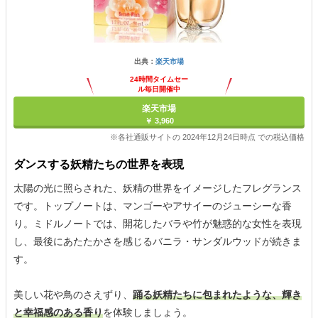
出典：
楽天市場
24時間タイムセー
ル毎日開催中
楽天市場
￥ 3,960
※各社通販サイトの 2024年12月24日時点 での税込価格
ダンスする妖精たちの世界を表現
太陽の光に照らされた、妖精の世界をイメージしたフレグランス
です。トップノートは、マンゴーやアサイーのジューシーな香
り。ミドルノートでは、開花したバラや竹が魅惑的な女性を表現
し、最後にあたたかさを感じるバニラ・サンダルウッドが続きま
す。
美しい花や鳥のさえずり、
踊る妖精たちに包まれたような、輝き
と幸福感のある香り
を体験しましょう。