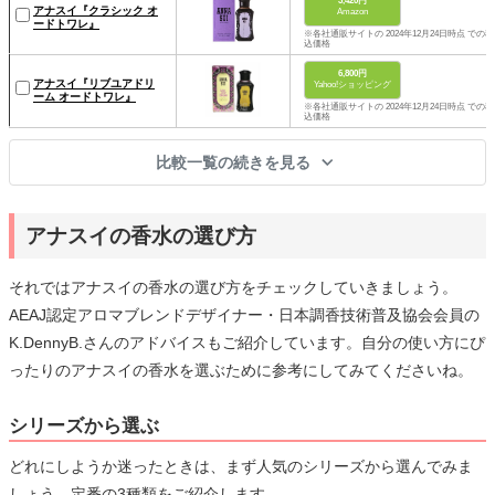
3,420円
アナスイ『クラシック オ
Amazon
ードトワレ』
※各社通販サイトの 2024年12月24日時点 での税
込価格
6,800円
アナスイ『リブユアドリ
Yahoo!ショッピング
ーム オードトワレ』
※各社通販サイトの 2024年12月24日時点 での税
込価格
比較一覧の続きを見る
アナスイの香水の選び方
それではアナスイの香水の選び方をチェックしていきましょう。
AEAJ認定アロマブレンドデザイナー・日本調香技術普及協会会員の
K.DennyB.さんのアドバイスもご紹介しています。自分の使い方にぴ
ったりのアナスイの香水を選ぶために参考にしてみてくださいね。
シリーズから選ぶ
どれにしようか迷ったときは、まず人気のシリーズから選んでみま
しょう。定番の3種類をご紹介します。