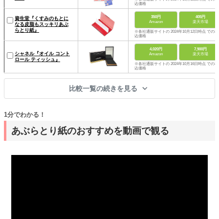
込価格
350円
405円
資生堂『くすみのもとに
Amazon
楽天市場
なる皮脂もスッキリあぶ
らとり紙』
※各社通販サイトの 2024年10月12日時点 での税
込価格
4,020円
7,900円
シャネル『オイル コント
Amazon
楽天市場
ロール ティッシュ』
※各社通販サイトの 2024年10月16日時点 での税
込価格
比較一覧の続きを見る
1分でわかる！
あぶらとり紙のおすすめを動画で観る