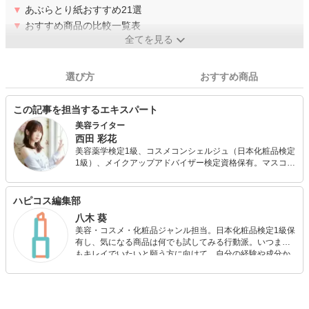
▼
あぶらとり紙おすすめ21選
▼
おすすめ商品の比較一覧表
全てを見る
選び方
おすすめ商品
この記事を担当するエキスパート
美容ライター
西田 彩花
美容薬学検定1級、コスメコンシェルジュ（日本化粧品検定
1級）、メイクアップアドバイザー検定資格保有。マスコミ
系企業在職中に美容資格をいくつか取得し、美容ライター
として活動を始め、その後独立。キレイになりたい！と願
うあなたに響くような情報をお届けできればと思います。
ハピコス編集部
八木 葵
美容・コスメ・化粧品ジャンル担当。日本化粧品検定1級保
有し、気になる商品は何でも試してみる行動派。いつまで
もキレイでいたいと願う方に向けて、自分の経験や成分か
ら”本当におすすめできる”ものを紹介するがモットーです！