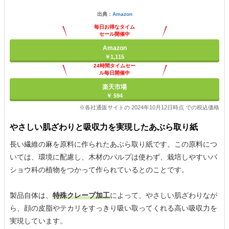
出典：
Amazon
毎日お得なタイム
セール開催中
Amazon
￥1,115
24時間タイムセー
ル毎日開催中
楽天市場
￥ 594
※各社通販サイトの 2024年10月12日時点 での税込価格
やさしい肌ざわりと吸収力を実現したあぶら取り紙
長い繊維の麻を原料に作られたあぶら取り紙です。この原料につ
いては、環境に配慮し、木材のパルプは使わず、栽培しやすいバ
ショウ科の植物をつかって作られているとのことです。
製品自体は、
特殊クレープ加工
によって、やさしい肌ざわりなが
ら、顔の皮脂やテカリをすっきり吸い取ってくれる高い吸収力を
実現しています。