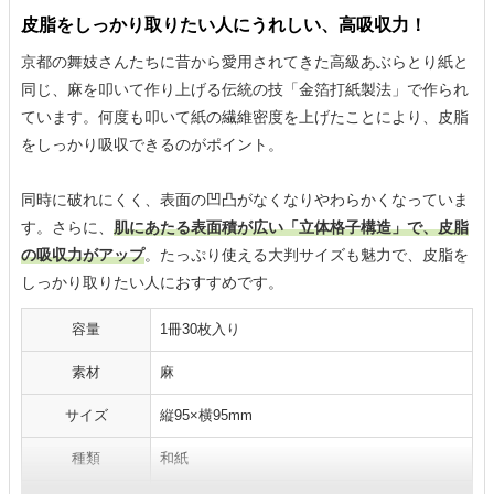
皮脂をしっかり取りたい人にうれしい、高吸収力！
京都の舞妓さんたちに昔から愛用されてきた高級あぶらとり紙と
同じ、麻を叩いて作り上げる伝統の技「金箔打紙製法」で作られ
ています。何度も叩いて紙の繊維密度を上げたことにより、皮脂
をしっかり吸収できるのがポイント。
同時に破れにくく、表面の凹凸がなくなりやわらかくなっていま
す。さらに、
肌にあたる表面積が広い「立体格子構造」で、皮脂
の吸収力がアップ
。たっぷり使える大判サイズも魅力で、皮脂を
しっかり取りたい人におすすめです。
容量
1冊30枚入り
素材
麻
サイズ
縦95×横95mm
種類
和紙