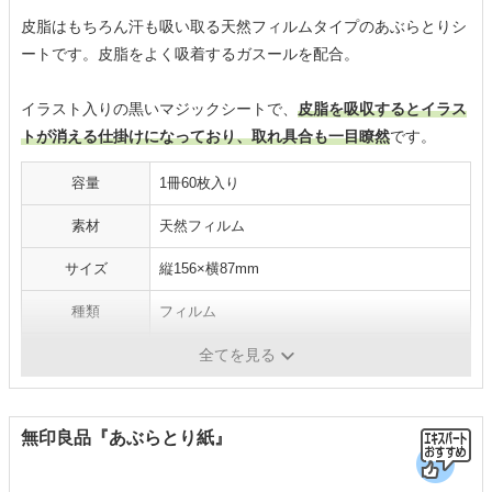
皮脂はもちろん汗も吸い取る天然フィルムタイプのあぶらとりシ
ートです。皮脂をよく吸着するガスールを配合。
イラスト入りの黒いマジックシートで、
皮脂を吸収するとイラス
トが消える仕掛けになっており、取れ具合も一目瞭然
です。
容量
1冊60枚入り
素材
天然フィルム
サイズ
縦156×横87mm
種類
フィルム
機能
-
全てを見る
無印良品『あぶらとり紙』