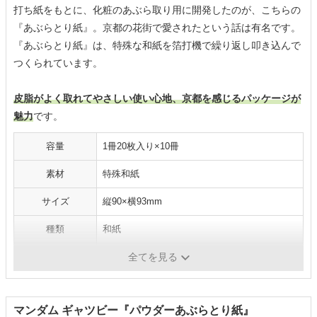
打ち紙をもとに、化粧のあぶら取り用に開発したのが、こちらの
『あぶらとり紙』。京都の花街で愛されたという話は有名です。
『あぶらとり紙』は、特殊な和紙を箔打機で繰り返し叩き込んで
つくられています。
皮脂がよく取れてやさしい使い心地、京都を感じるパッケージが
魅力
です。
容量
1冊20枚入り×10冊
素材
特殊和紙
サイズ
縦90×横93mm
種類
和紙
機能
-
全てを見る
マンダム ギャツビー『パウダーあぶらとり紙』