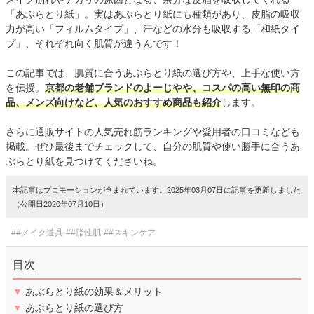
「あぶらとり紙」。実はあぶらとり紙にも種類があり、皮脂の吸収
力が高い「フィルムタイプ」、汗などの水分も吸収する「和紙タイ
プ」、それぞれ向く肌質が違うんです！
この記事では、肌質に合うあぶらとり紙の選び方や、上手な使い方
を伝授。
京都の老舗ブランドのよーじやや、コスパの高い無印の商
品、メンズ向けなど、人気のおすすめ商品も紹介
します。
さらに通販サイトの人気売れ筋ランキングや愛用者の口コミなども
掲載。ぜひ最後までチェックして、自分の肌質や使い勝手に合うあ
ぶらとり紙を見つけてくださいね。
本記事はプロモーションが含まれています。2025年03月07日に記事を更新しました
（公開日2020年07月10日）
##メイク道具
##脂性肌
##スキンケア
目次
▼
あぶらとり紙の効果＆メリット
▼
あぶらとり紙の選び方