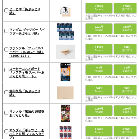
4,200円
2,380円
よーじや『あぶらとり
Amazon
楽天市場
紙』
※各社通販サイトの 2024年10月16日時点 での税
込価格
1,921円
3,680円
マンダム ギャツビー『パ
Amazon
楽天市場
ウダーあぶらとり紙』
※各社通販サイトの 2024年10月12日時点 での税
込価格
1,115円
594円
ファンケル『フェイスペ
Amazon
楽天市場
ーパー （あぶらとり紙）
（3097-12）』
※各社通販サイトの 2024年10月12日時点 での税
込価格
443円
347円
コーセーコスメポート
Amazon
楽天市場
『ソフティモ スーパーあ
ぶらとり黒シート』
※各社通販サイトの 2024年10月12日時点 での税
込価格
348円
150円
無印良品『あぶらとり
Amazon
楽天市場
紙』
※各社通販サイトの 2024年10月12日時点 での税
込価格
1,980円
2,508円
リンメル『魔法の 超吸収
Amazon
楽天市場
あぶらとり紙』
※各社通販サイトの 2024年10月12日時点 での税
込価格
2,240円
2,350円
マンダム『ギャツビー あ
Amazon
楽天市場
ぶらとり紙 フィルムタイ
プ』
※各社通販サイトの 2024年10月12日時点 での税