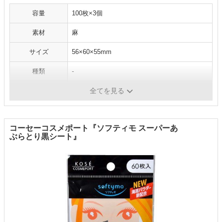
容量
100枚×3個
素材
麻
サイズ
56×60×55mm
種類
-
機能
-
全てを見る
コーセーコスメポート『ソフティモ スーパーあ
ぶらとり黒シート』