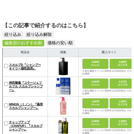
【この記事で紹介するのはこちら】
絞り込み
絞り込み解除
編集部のおすすめ順
価格の安い順
商品名
画像
購入サイト
4,300円
4,299円
スカルプD『シャンプー
Amazon
楽天市場
オイリー脂性肌用』
※各社通販サイトの 2025年11月26日時点 での税
込価格
3,450円
4,717円
持田製薬『コラージュフ
Amazon
楽天市場
ルフル スカルプシャンプ
ー』
※各社通販サイトの 2025年11月26日時点 での税
込価格
1,267円
1,480円
MINON（ミノン）『薬用
Amazon
楽天市場
スカルプシャンプー』
※各社通販サイトの 2025年11月26日時点 での税
込価格
3,380円
6,328円
チャップアップ
Amazon
楽天市場
（CHAPUP）『スカルプ
シャンプー』
※各社通販サイトの 2025年11月26日時点 での税
込価格