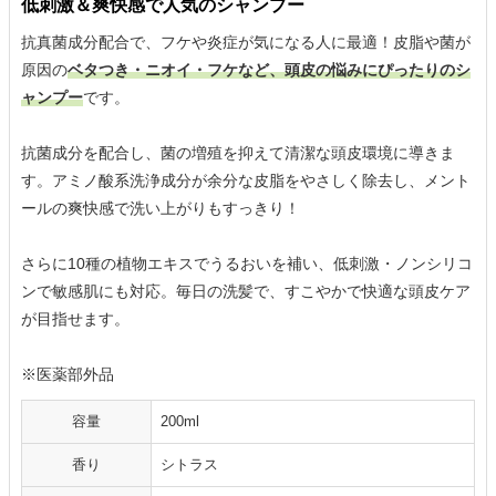
低刺激＆爽快感で人気のシャンプー
抗真菌成分配合で、フケや炎症が気になる人に最適！皮脂や菌が
原因の
ベタつき・ニオイ・フケなど、頭皮の悩みにぴったりのシ
ャンプー
です。
抗菌成分を配合し、菌の増殖を抑えて清潔な頭皮環境に導きま
す。アミノ酸系洗浄成分が余分な皮脂をやさしく除去し、メント
ールの爽快感で洗い上がりもすっきり！
さらに10種の植物エキスでうるおいを補い、低刺激・ノンシリコ
ンで敏感肌にも対応。毎日の洗髪で、すこやかで快適な頭皮ケア
が目指せます。
※医薬部外品
容量
200ml
香り
シトラス