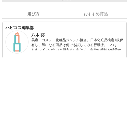
選び方
おすすめ商品
ハピコス編集部
八木 葵
美容・コスメ・化粧品ジャンル担当。日本化粧品検定1級保
有し、気になる商品は何でも試してみる行動派。いつまで
もキレイでいたいと願う方に向けて、自分の経験や成分か
ら”本当におすすめできる”ものを紹介するがモットーです！