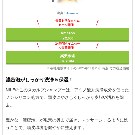
出典：
Amazon
毎日お得なタイム
セール開催中
Amazon
￥2,680
24時間タイムセー
ル毎日開催中
楽天市場
￥ 2,704
※各社通販サイトの 2025年11月26日時点 での税込価格
濃密泡がしっかり洗浄＆保湿！
NILEのこのスカルプシャンプーは、アミノ酸系洗浄成分を使った
ノンシリコン処方で、頭皮にやさしくしっかり皮脂や汚れを除
去。
豊かな「濃密泡」が毛穴の奥まで届き、マッサージするように洗
うことで、頭皮環境を健やかに整えます 。