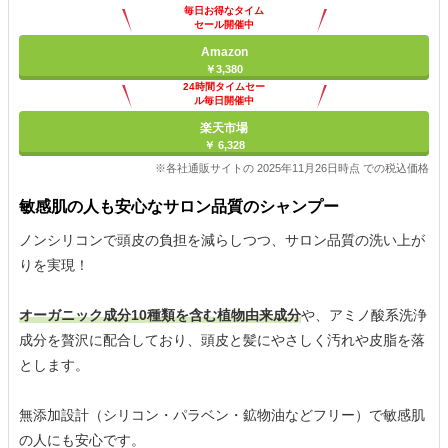
毎日お得なタイム
セール開催中
Amazon
￥3,380
24時間タイムセー
ル毎日開催中
楽天市場
￥ 6,328
※各社通販サイトの 2025年11月26日時点 での税込価格
敏感肌の人も安心なサロン品質のシャンプー
ノンシリコンで頭皮の負担を減らしつつ、サロン品質の洗い上が
りを実現！
オーガニック成分10種類を含む植物由来成分
や、アミノ酸系洗浄
成分を贅沢に配合しており、頭皮と髪にやさしく汚れや皮脂を落
とします。
無添加設計（シリコン・パラベン・鉱物油などフリー）で敏感肌
の人にも安心です。