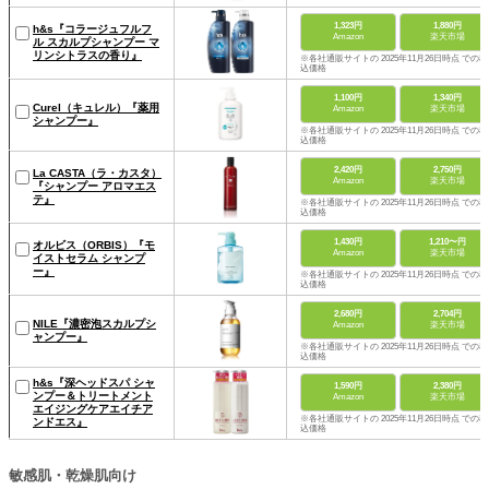
1,323円
1,880円
h&s『コラージュフルフ
Amazon
楽天市場
ル スカルプシャンプー マ
リンシトラスの香り』
※各社通販サイトの 2025年11月26日時点 での税
込価格
1,100円
1,340円
Curel（キュレル）『薬用
Amazon
楽天市場
シャンプー』
※各社通販サイトの 2025年11月26日時点 での税
込価格
2,420円
2,750円
La CASTA（ラ・カスタ）
Amazon
楽天市場
『シャンプー アロマエス
テ』
※各社通販サイトの 2025年11月26日時点 での税
込価格
1,430円
1,210〜円
オルビス（ORBIS）『モ
Amazon
楽天市場
イストセラム シャンプ
ー』
※各社通販サイトの 2025年11月26日時点 での税
込価格
2,680円
2,704円
NILE『濃密泡スカルプシ
Amazon
楽天市場
ャンプー』
※各社通販サイトの 2025年11月26日時点 での税
込価格
h&s『深ヘッドスパ シャ
1,590円
2,380円
ンプー＆トリートメント
Amazon
楽天市場
エイジングケアエイチア
※各社通販サイトの 2025年11月26日時点 での税
ンドエス』
込価格
敏感肌・乾燥肌向け