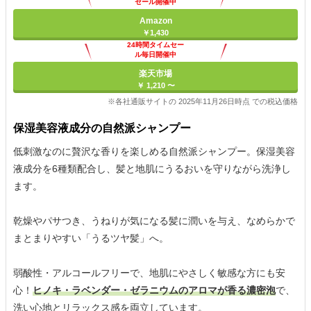
セール開催中
Amazon
￥1,430
24時間タイムセー
ル毎日開催中
楽天市場
￥ 1,210 〜
※各社通販サイトの 2025年11月26日時点 での税込価格
保湿美容液成分の自然派シャンプー
低刺激なのに贅沢な香りを楽しめる自然派シャンプー。保湿美容
液成分を6種類配合し、髪と地肌にうるおいを守りながら洗浄し
ます。
乾燥やパサつき、うねりが気になる髪に潤いを与え、なめらかで
まとまりやすい「うるツヤ髪」へ。
弱酸性・アルコールフリーで、地肌にやさしく敏感な方にも安
心！
ヒノキ・ラベンダー・ゼラニウムのアロマが香る濃密泡
で、
洗い心地とリラックス感を両立しています。