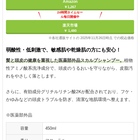
Amazon
￥1,267
24時間タイムセー
ル毎日開催中
楽天市場
￥ 1,480
※各社通販サイトの 2025年11月26日時点 での税込価格
弱酸性・低刺激で、敏感肌や乾燥肌の方にも安心！
髪と頭皮の健康を重視した医薬部外品スカルプシャンプー。
植物
性アミノ酸系洗浄成分で、頭皮のうるおいを守りながら、皮脂汚
れをやさしく落とします。
さらに、有効成分グリチルリチン酸2Kが配合されており、フケ・
かゆみなどの頭皮トラブルを防ぎ、清潔な地肌環境へ整えます。
※医薬部外品
容量
450ml