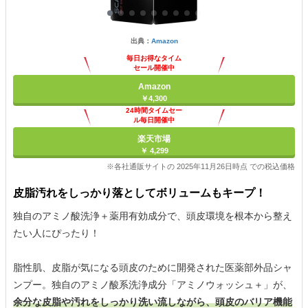
出典：
Amazon
毎日お得なタイム
セール開催中
Amazon
￥4,300
24時間タイムセー
ル毎日開催中
楽天市場
￥ 4,299
※各社通販サイトの 2025年11月26日時点 での税込価格
皮脂汚れをしっかり落としてボリュームもキープ！
独自のアミノ酸洗浄＋薬用有効成分で、頭皮環境を根本から整え
たい人にぴったり！
脂性肌、皮脂が気になる頭皮のために開発された医薬部外品シャ
ンプー。独自のアミノ酸系洗浄成分「アミノウォッシュ＋」が、
余分な皮脂や汚れをしっかり洗い流しながら、頭皮のバリア機能