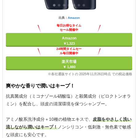
出典：
Amazon
毎日お得なタイム
セール開催中
Amazon
￥1,323
24時間タイムセー
ル毎日開催中
楽天市場
￥ 1,880
※各社通販サイトの 2025年11月26日時点 での税込価格
爽やかな香りで潤いはキープ！
抗真菌成分（ミコナゾール硝酸塩）と殺菌成分（ピロクトンオラ
ミン）を配合し、頭皮の清潔環境を保つシャンプー。
アミノ酸系洗浄成分＋10種の植物エキスで、
皮脂をやさしく洗い
流しながら潤いはキープ！
ノンシリコン・低刺激・無色素で敏感
な頭皮にも安心です。