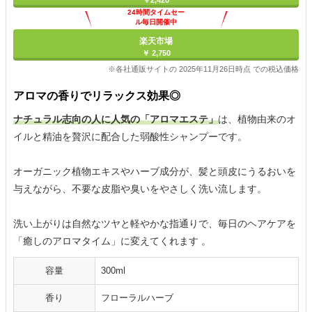
￥2,420
24時間タイムセー
ル毎日開催中
楽天市場
￥ 2,750
※各社通販サイトの 2025年11月26日時点 での税込価格
アロマの香りでリラックス効果◎
ナチュラル志向の人に人気の「アロマエステ」
は、植物由来のオ
イルと精油を贅沢に配合した弱酸性シャンプーです。
オーガニック植物エキスやハーブ成分が、髪と頭皮にうるおいを
与えながら、不要な皮脂や臭いをやさしく洗い流します。
洗い上がりは自然なツヤと軽やかな指通りで、毎日のヘアケアを
「癒しのアロマタイム」に変えてくれます 。
容量
300ml
香り
フローラルハーブ