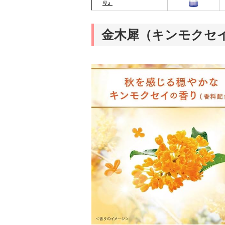
り』
金木犀（キンモクセ