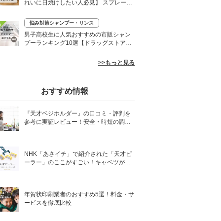
れいに日焼けしたい人必見】 スプレーや
ローションなど
悩み対策シャンプー・リンス
0
男子高校生に人気おすすめの市販シャン
プーランキング10選【ドラッグストア】
さらさらヘアに
>>もっと見る
おすすめ情報
『天才ベジホルダー』の口コミ・評判を
参考に実証レビュー！安全・時短の調理
サポートアイテム！
NHK「あさイチ」で紹介された「天才ピ
ーラー」のここがすごい！キャベツがほ
わほわ4枚刃ピーラーの魅力に迫る！
年賀状印刷業者のおすすめ5選！料金・サ
ービスを徹底比較