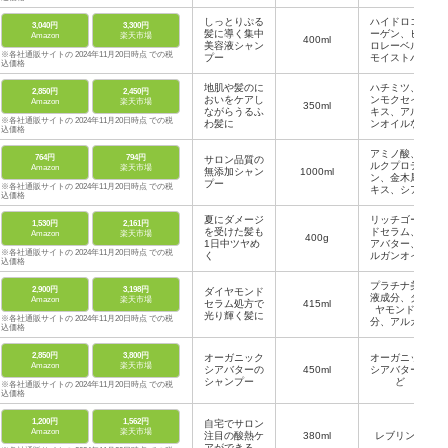
しっとりぷる
ハイドロコラ
3,040円
3,300円
髪に導く集中
ーゲン、ヒア
Amazon
楽天市場
400ml
美容液シャン
ロレーベル、
※各社通販サイトの 2024年11月20日時点 での税
プー
モイストバリ
込価格
アセラミド
地肌や髪のに
ハチミツ、キ
2,850円
2,450円
おいをケアし
ンモクセイエ
Amazon
楽天市場
350ml
ながらうるふ
キス、アルガ
※各社通販サイトの 2024年11月20日時点 での税
わ髪に
ンオイルなど
込価格
アミノ酸、シ
764円
794円
サロン品質の
ルクプロテイ
Amazon
楽天市場
無添加シャン
1000ml
ン、金木犀エ
プー
※各社通販サイトの 2024年11月20日時点 での税
キス、シアバ
込価格
ター
夏にダメージ
リッチゴール
1,530円
2,161円
を受けた髪も
ドセラム、シ
Amazon
楽天市場
400g
1日中ツヤめ
アバター、ア
※各社通販サイトの 2024年11月20日時点 での税
く
ルガンオイル
込価格
プラチナ美容
2,900円
3,198円
ダイヤモンド
液成分、ダイ
Amazon
楽天市場
セラム処方で
415ml
ヤモンド成
光り輝く髪に
※各社通販サイトの 2024年11月20日時点 での税
分、アルガン
込価格
オイル
2,850円
3,800円
オーガニック
オーガニック
Amazon
楽天市場
シアバターの
450ml
シアバターな
シャンプー
ど
※各社通販サイトの 2024年11月20日時点 での税
込価格
1,200円
1,562円
自宅でサロン
Amazon
楽天市場
注目の酸熱ケ
380ml
レブリン酸
アができる