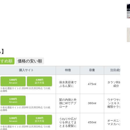
ら】
すすめ順
価格の安い順
購入サイト
特徴
容量
注目成分
3,800円
4,998円
保水美容液で
タラソ幹細胞
Amazon
楽天市場
475ml
ぷるん髪に
成分
※各社通販サイトの 2024年11月20日時点 での税
込価格
3,900円
髪の内側と外
ウチワサボテ
Amazon
側にWでアプ
360ml
ンエキス、4
ローチ
種類ケラチン
※各社通販サイトの 2024年11月20日時点 での税
込価格
3,300円
3,300円
うねりや広が
オーガニック
Amazon
楽天市場
りを抑えてま
450ml
マヌカハニー
とまる蜜髪に
※各社通販サイトの 2024年11月20日時点 での税
込価格