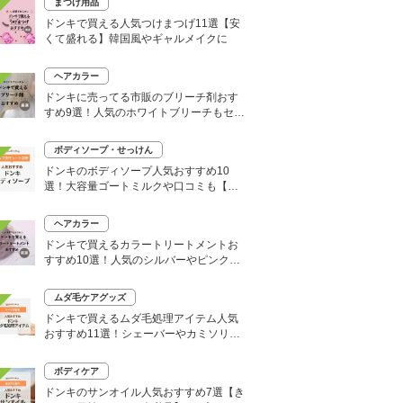
まつげ用品
ドンキで買える人気つけまつげ11選【安
くて盛れる】韓国風やギャルメイクに
ヘアカラー
ドンキに売ってる市販のブリーチ剤おす
すめ9選！人気のホワイトブリーチもセル
フで
ボディソープ・せっけん
ドンキのボディソープ人気おすすめ10
選！大容量ゴートミルクや口コミも【い
い匂いはどれ？】
ヘアカラー
ドンキで買えるカラートリートメントお
すすめ10選！人気のシルバーやピンク、
大容量タイプも
ムダ毛ケアグッズ
ドンキで買えるムダ毛処理アイテム人気
おすすめ11選！シェーバーやカミソリな
どセルフ除毛に便利
ボディケア
ドンキのサンオイル人気おすすめ7選【き