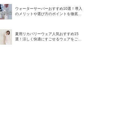
ウォーターサーバーおすすめ10選！導入
のメリットや選び方のポイントを徹底解
説
夏用リカバリーウェア人気おすすめ15
選！涼しく快適にすごせるウェアをご紹
介！
こんな人にお
すすめ
ダメージが気
になる、パサ
つき、うねり
パサつき、う
ねり、ダメー
ジが気になる
髪がパサつ
く、うねる、
広がる