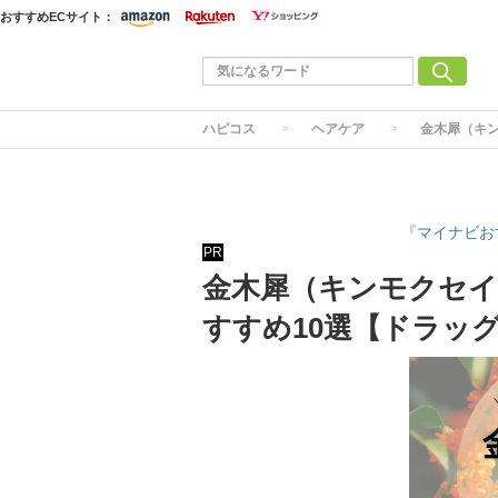
おすすめECサイト：
ハピコス
ヘアケア
金木犀（キ
『マイナビお
PR
金木犀（キンモクセ
すすめ10選【ドラッ