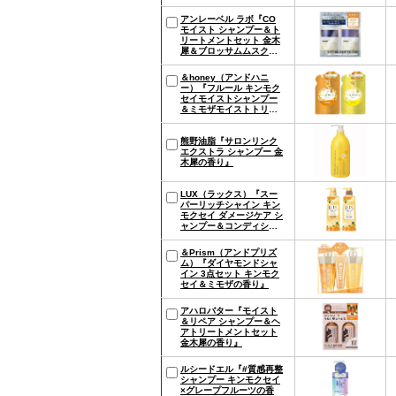
アンレーベル ラボ『CO
モイスト シャンプー＆ト
リートメントセット 金木
犀＆ブロッサムムスクの
香り』
＆honey（アンドハニ
ー）『フルール キンモク
セイモイストシャンプー
＆ミモザモイストトリー
トメント 詰め替え用セッ
ト』
熊野油脂『サロンリンク
エクストラ シャンプー 金
木犀の香り』
LUX（ラックス）『スー
パーリッチシャイン キン
モクセイ ダメージケア シ
ャンプー＆コンディショ
ナー』
＆Prism（アンドプリズ
ム）『ダイヤモンドシャ
イン 3点セット キンモク
セイ＆ミモザの香り』
アハロバター『モイスト
＆リペア シャンプー＆ヘ
アトリートメントセット
金木犀の香り』
ルシードエル『#質感再整
シャンプー キンモクセイ
×グレープフルーツの香