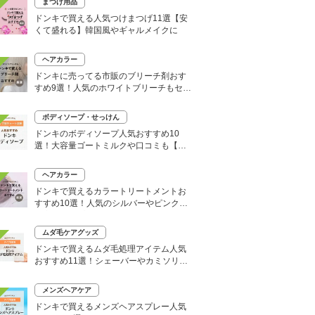
まつげ用品
ドンキで買える人気つけまつげ11選【安
くて盛れる】韓国風やギャルメイクに
ヘアカラー
ドンキに売ってる市販のブリーチ剤おす
すめ9選！人気のホワイトブリーチもセル
フで
ボディソープ・せっけん
ドンキのボディソープ人気おすすめ10
選！大容量ゴートミルクや口コミも【い
い匂いはどれ？】
ヘアカラー
ドンキで買えるカラートリートメントお
すすめ10選！人気のシルバーやピンク、
大容量タイプも
ムダ毛ケアグッズ
ドンキで買えるムダ毛処理アイテム人気
おすすめ11選！シェーバーやカミソリな
どセルフ除毛に便利
メンズヘアケア
ドンキで買えるメンズヘアスプレー人気