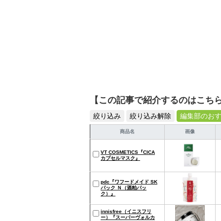
【この記事で紹介するのはこち
絞り込み
絞り込み解除
編集部のお
商品名
画像
VT COSMETICS『CICA
カプセルマスク』
pdc『ワフードメイド SK
パック Ｎ（酒粕パッ
ク）』
innisfree（イニスフリ
ー）『スーパーヴォルカ