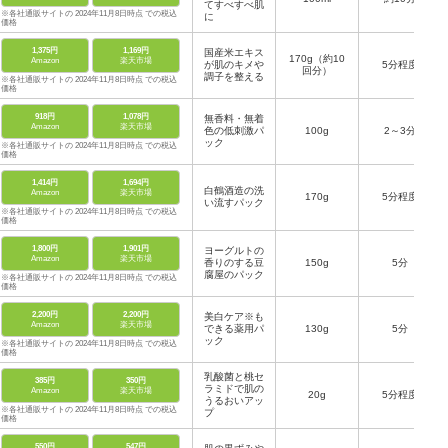
てすべすべ肌
※各社通販サイトの 2024年11月8日時点 での税込
に
価格
1,375円
1,169円
国産米エキス
170g（約10
Amazon
楽天市場
が肌のキメや
5分程度
回分）
調子を整える
※各社通販サイトの 2024年11月8日時点 での税込
価格
918円
1,078円
無香料・無着
Amazon
楽天市場
色の低刺激パ
100g
2～3分
ック
※各社通販サイトの 2024年11月8日時点 での税込
価格
1,414円
1,694円
白鶴酒造の洗
Amazon
楽天市場
170g
5分程度
い流すパック
※各社通販サイトの 2024年11月8日時点 での税込
価格
1,800円
1,901円
ヨーグルトの
Amazon
楽天市場
香りのする豆
150g
5分
腐屋のパック
※各社通販サイトの 2024年11月8日時点 での税込
価格
2,200円
2,200円
美白ケア※も
Amazon
楽天市場
できる薬用パ
130g
5分
ック
※各社通販サイトの 2024年11月8日時点 での税込
価格
乳酸菌と桃セ
385円
350円
ラミドで肌の
Amazon
楽天市場
20g
5分程度
うるおいアッ
※各社通販サイトの 2024年11月8日時点 での税込
プ
価格
550円
547円