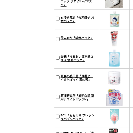
ニック ポア クレイマス
ク』
石澤研究所『毛穴撫子 お
米パック』
美人ぬか『純米パック』
白鶴『うるおい日本酒コ
スメ 酒粕パック』
豆腐の盛田屋『豆乳よー
ぐるとぱっく 玉の輿』
石澤研究所『透明白肌 薬
用ホワイトパックN』
BCL『ももぷり フレッシ
ュバブルパック』