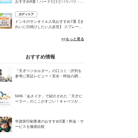
おすすめ9選！ハードだけどパリパリ・白
くならないものも
ボディケア
0
ドンキのサンオイル人気おすすめ7選【き
れいに日焼けしたい人必見】 スプレーや
ローションなど
>>もっと見る
おすすめ情報
『天才ベジホルダー』の口コミ・評判を
参考に実証レビュー！安全・時短の調理
サポートアイテム！
NHK「あさイチ」で紹介された「天才ピ
ーラー」のここがすごい！キャベツがほ
わほわ4枚刃ピーラーの魅力に迫る！
年賀状印刷業者のおすすめ5選！料金・サ
ービスを徹底比較