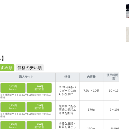
ら】
すすめ順
価格の安い順
使用時間（目
購入サイト
特徴
内容量
安）
3,433円
1,960円
CICA×緑茶パ
Amazon
楽天市場
ウダーでなめ
7.5g × 10個
10～15分
らかな肌に
※各社通販サイトの 2024年11月8日時点 での税込
価格
1,214円
1,320円
熊本県にある
Amazon
楽天市場
酒造の酒粕エ
170g
5～10分
キスを配合
※各社通販サイトの 2024年11月8日時点 での税込
価格
余分な皮脂・
1,950円
1,950円
角質を落とし
Amazon
楽天市場
100ml
約10分