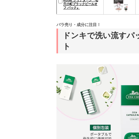
KOSE クリアターン『毛
穴小町ブラックピールオ
フ パック』
バラ売り・成分に注目！
ドンキで洗い流すパ
ト