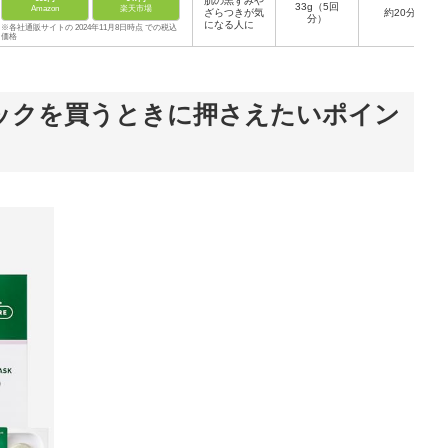
肌の黒ずみや
33g（5回
Amazon
楽天市場
ざらつきが気
約20分
分）
になる人に
※各社通販サイトの 2024年11月8日時点 での税込
価格
ックを買うときに押さえたいポイン