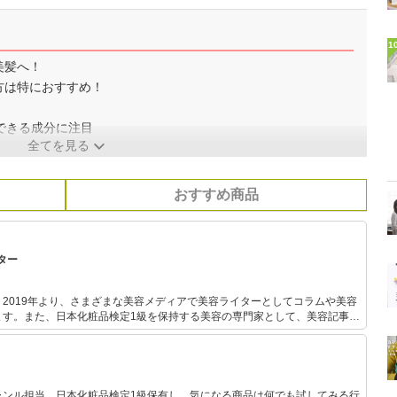
1
美髪へ！
方は特におすすめ！
できる成分に注目
全てを見る
おすすめ商品
ター
2019年より、さまざまな美容メディアで美容ライターとしてコラムや美容
ます。また、日本化粧品検定1級を保持する美容の専門家として、美容記事の
。さらに、自身で美容サイトを運営し、自身の経験をもとにした「丁寧で優
ケア」について発信しています。
ャンル担当。日本化粧品検定1級保有し、気になる商品は何でも試してみる行