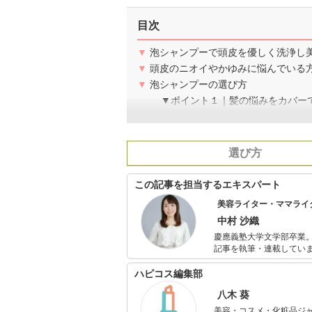
目次
▼
泡シャンプーで頭皮を優しく洗浄し
▼
頭皮のニオイやかゆみに悩んでいる
▼
泡シャンプーの選び方
▼ポイント１｜髪の悩みをカバー
選び方
この記事を担当するエキスパート
美容ライター・ママライ
中村 沙織
慶應義塾大学文学部卒業。
記事を執筆・連載してい
監修にも携わっています
しいスキンケア・ボディ
ハピコス編集部
八木 葵
美容・コスメ・化粧品ジ