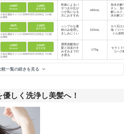
乾燥によるパ
加水分解ケラ
1,048円
1,148円
サつきや広が
チン、加水分
Amazon
楽天市場
480mL
りが気になる
解シルク、加
※各社通販サイトの 2026年02月11日時点 での税
方におすすめ
水分解コラー
込価格
ゲン
991円
1,122円
シンプルな素
カリ石けん素
Amazon
楽天市場
材のみ使用し
520mL
地（ツバキオ
きしみにくい
イル原料）
※各社通販サイトの 2026年02月11日時点 での税
込価格
濃密炭酸泡が
1,590円
3,214円
髪と頭皮のす
セラミドS、
Amazon
楽天市場
170g
みずみまで行
コハク酸
※各社通販サイトの 2026年02月11日時点 での税
き渡る
込価格
比較一覧の続きを見る
を優しく洗浄し美髪へ！