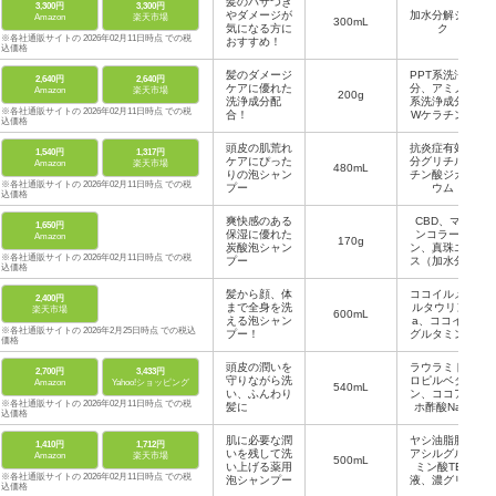
髪のパサつき
3,300円
3,300円
やダメージが
加水分解シル
Amazon
楽天市場
300mL
気になる方に
ク
※各社通販サイトの 2026年02月11日時点 での税
おすすめ！
込価格
髪のダメージ
PPT系洗浄成
2,640円
2,640円
ケアに優れた
分、アミノ酸
Amazon
楽天市場
200g
洗浄成分配
系洗浄成分、
※各社通販サイトの 2026年02月11日時点 での税
合！
Wケラチン、
込価格
CMC類似成
分
頭皮の肌荒れ
抗炎症有効成
1,540円
1,317円
ケアにぴった
分グリチルリ
Amazon
楽天市場
480mL
りの泡シャン
チン酸ジカリ
※各社通販サイトの 2026年02月11日時点 での税
プー
ウム
込価格
爽快感のある
CBD、マリ
1,650円
保湿に優れた
ンコラーゲ
Amazon
170g
炭酸泡シャン
ン、真珠エキ
※各社通販サイトの 2026年02月11日時点 での税
プー
ス（加水分解
込価格
コンキオリ
ン）
髪から顔、体
ココイルメチ
2,400円
まで全身を洗
ルタウリンN
楽天市場
600mL
える泡シャン
a、ココイル
※各社通販サイトの 2026年2月25日時点 での税込
プー！
グルタミン酸
価格
2Na、バーベ
ナ（クマツヅ
頭皮の潤いを
ラウラミドプ
2,700円
3,433円
ラ）エキス、
守りながら洗
ロピルベタイ
Amazon
Yahoo!ショッピング
540mL
ダマスクバラ
い、ふんわり
ン、ココアン
花エキス、ヒ
※各社通販サイトの 2026年02月11日時点 での税
髪に
ホ酢酸Na、
アルロン酸N
込価格
グリセリン
a
肌に必要な潤
ヤシ油脂肪酸
1,410円
1,712円
いを残して洗
アシルグルタ
Amazon
楽天市場
500mL
い上げる薬用
ミン酸TEA
※各社通販サイトの 2026年02月11日時点 での税
泡シャンプー
液、濃グリセ
込価格
リン