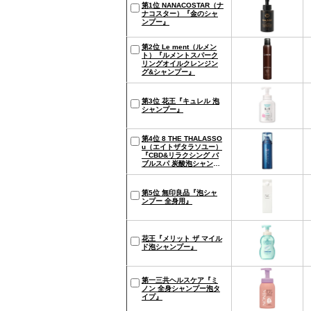
第1位 NANACOSTAR（ナ
ナコスター）『金のシャ
ンプー』
第2位 Le ment（ルメン
ト）『ルメントスパーク
リングオイルクレンジン
グ&シャンプー』
第3位 花王『キュレル 泡
シャンプー』
第4位 8 THE THALASSO
u（エイトザタラソユー）
『CBD&リラクシング バ
ブルスパ 炭酸泡シャンプ
ー』
第5位 無印良品『泡シャ
ンプー 全身用』
花王『メリット ザ マイル
ド泡シャンプー』
第一三共ヘルスケア『ミ
ノン 全身シャンプー泡タ
イプ』