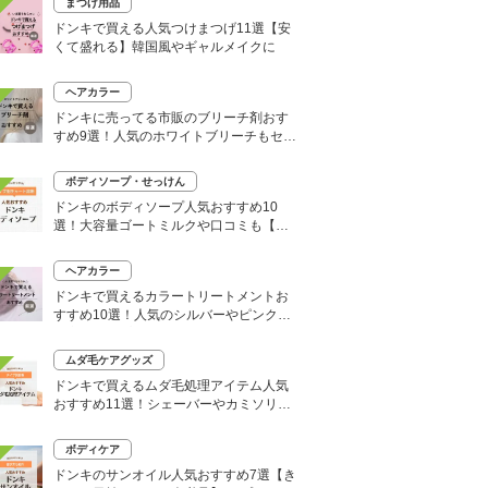
まつげ用品
ドンキで買える人気つけまつげ11選【安
くて盛れる】韓国風やギャルメイクに
ヘアカラー
ドンキに売ってる市販のブリーチ剤おす
すめ9選！人気のホワイトブリーチもセル
フで
ボディソープ・せっけん
ドンキのボディソープ人気おすすめ10
選！大容量ゴートミルクや口コミも【い
い匂いはどれ？】
ヘアカラー
ドンキで買えるカラートリートメントお
すすめ10選！人気のシルバーやピンク、
大容量タイプも
ムダ毛ケアグッズ
ドンキで買えるムダ毛処理アイテム人気
おすすめ11選！シェーバーやカミソリな
どセルフ除毛に便利
ボディケア
ドンキのサンオイル人気おすすめ7選【き