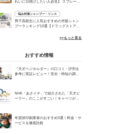
れいに日焼けしたい人必見】 スプレーや
ローションなど
悩み対策シャンプー・リンス
0
男子高校生に人気おすすめの市販シャン
プーランキング10選【ドラッグストア】
さらさらヘアに
>>もっと見る
おすすめ情報
『天才ベジホルダー』の口コミ・評判を
参考に実証レビュー！安全・時短の調理
サポートアイテム！
NHK「あさイチ」で紹介された「天才ピ
ーラー」のここがすごい！キャベツがほ
わほわ4枚刃ピーラーの魅力に迫る！
年賀状印刷業者のおすすめ5選！料金・サ
ービスを徹底比較