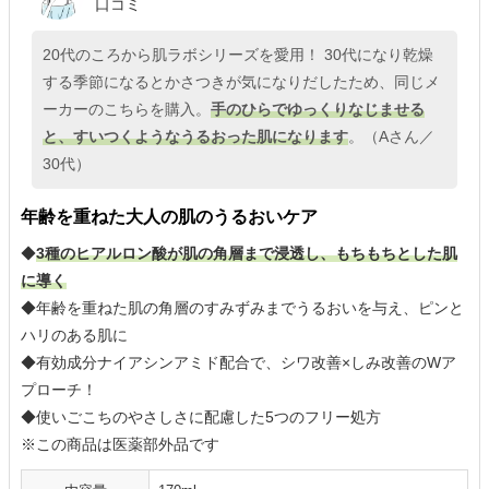
口コミ
20代のころから肌ラボシリーズを愛用！ 30代になり乾燥
する季節になるとかさつきが気になりだしたため、同じメ
ーカーのこちらを購入。
手のひらでゆっくりなじませる
と、すいつくようなうるおった肌になります
。（Aさん／
30代）
年齢を重ねた大人の肌のうるおいケア
◆
3種のヒアルロン酸が肌の角層まで浸透し、もちもちとした肌
に導く
◆年齢を重ねた肌の角層のすみずみまでうるおいを与え、ピンと
ハリのある肌に
◆有効成分ナイアシンアミド配合で、シワ改善×しみ改善のWア
プローチ！
◆使いごこちのやさしさに配慮した5つのフリー処方
※この商品は医薬部外品です