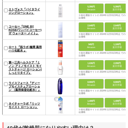
5,390円
5,390円
エトヴォス『バイタライ
Amazon
楽天市場
ジングローション』
※各社通販サイトの 2024年11月01日時点 での税
込価格
2,640円
2,640円
コーセー『ONE BY
Amazon
楽天市場
KOSE(ワンバイコーセー)
ザ ウォーター メイト』
※各社通販サイトの 2024年11月01日時点 での税
込価格
945円
1,100円
ロート『肌ラボ 極潤 薬用
Amazon
楽天市場
ハリ化粧水 』
※各社通販サイトの 2024年11月01日時点 での税
込価格
第一三共ヘルスケア『ミ
1,636円
2,090円
ノン アミノモイスト モイ
Amazon
楽天市場
ストチャージ ローションI
※各社通販サイトの 2024年11月01日時点 での税
しっとりタイプ』
込価格
8,800円
8,800円
ライスフォース『ディー
Amazon
楽天市場
プモイスチュアローショ
ン （薬用保湿化粧水）』
※各社通販サイトの 2024年11月01日時点 での税
込価格
1,408円
1,408円
ネイチャーラボ『リッツ
Amazon
楽天市場
モイスト ローション』
※各社通販サイトの 2024年11月01日時点 での税
込価格