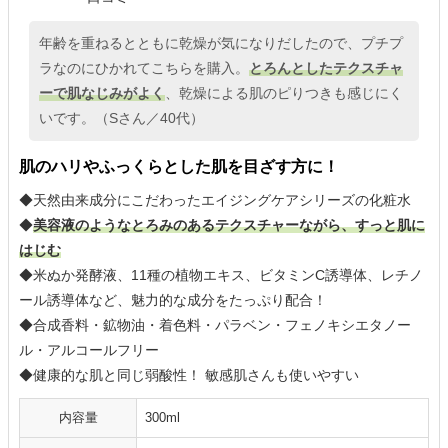
年齢を重ねるとともに乾燥が気になりだしたので、プチプ
ラなのにひかれてこちらを購入。
とろんとしたテクスチャ
ーで肌なじみがよく
、乾燥による肌のピりつきも感じにく
いです。（Sさん／40代）
肌のハリやふっくらとした肌を目ざす方に！
◆天然由来成分にこだわったエイジングケアシリーズの化粧水
◆
美容液のようなとろみのあるテクスチャーながら、すっと肌に
はじむ
◆米ぬか発酵液、11種の植物エキス、ビタミンC誘導体、レチノ
ール誘導体など、魅力的な成分をたっぷり配合！
◆合成香料・鉱物油・着色料・パラベン・フェノキシエタノー
ル・アルコールフリー
◆健康的な肌と同じ弱酸性！ 敏感肌さんも使いやすい
内容量
300ml