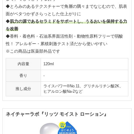
◆とろみのあるテクスチャーで角層の隅々までなじむので、肌表
面がベタつかずさらっとした仕上がりに
◆
肌力の源であるセラミドをサポートし、うるおいを保持する力
を改善
◆香料・着色料・石油系界面活性剤・動物性原料フリーで弱酸
性！ アレルギー・累積刺激テスト済だから使いやすい
※この商品は医薬部外品です
内容量
120ml
香り
-
ライスパワー®No.11、グリチルリチン酸2K、
推し成分
ヒアルロン酸Na-2など
ネイチャーラボ『リッツ モイスト ローション』