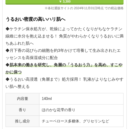
￥ 3,300
※各社通販サイトの 2024年11月01日時点 での税込価格
うるおい密度の高いハリ肌へ
◆ケラチン保水処方が、乾燥によってかたくなりがちなケラチン
線維に水分を抱え込ませる！ 角質がやわらかくなりうるおいに満
ちあふれた肌へ
◆月下香の花びらの細胞を約3年かけて培養して生み出されたエ
ッセンスを高保湿成分に配合
◆
肌本来の働きを研究し、角層の「うるおう力」を高め、すこや
かに保つ
◆うるおい高浸透（角層まで）処方採用！ 乳液がよりなじみやす
い肌へ整える
内容量
140ml
香り
ほのかな花雫の香り
推し成分
チューベロース多糖体、グリセリンなど