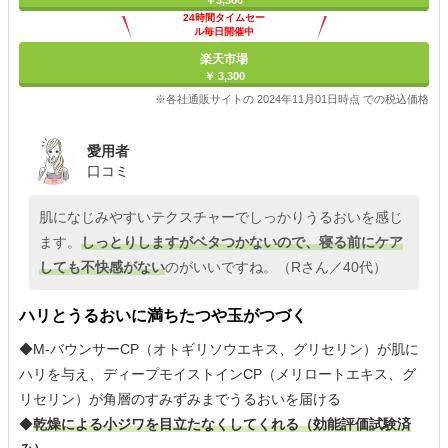
￥3,300
24時間タイムセー
ル毎日開催中
楽天市場
￥ 3,300
※各社通販サイトの 2024年11月01日時点 での税込価格
愛用者
口コミ
肌になじみやすいテクスチャーでしっかりうるおいを感じ
ます。
しっとりしますがベタつかないので、寝る前にケア
しても不快感がない
のがいいですね。（Rさん／40代）
ハリとうるおいに満ちたつや玉がつづく
◆M-バウンサーCP（オトギリソウエキス、グリセリン）が肌に
ハリを与え、ディープモイストインCP（メリロートエキス、グ
リセリン）が角層のすみずみまでうるおいを届ける
◆
乾燥による小ジワを目立たなくしてくれる（効能評価試験済