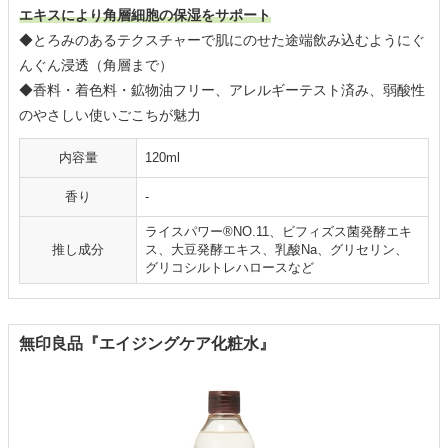
エキスにより角層細胞の保湿をサポート
◆とろみのあるテクスチャーで肌にのせた途端飲み込むようにぐ
んぐん浸透（角層まで）
◆香料・着色料・鉱物油フリー、アレルギーテスト済み、弱酸性
のやさしい使いごこちが魅力
内容量
120ml
香り
-
ライスパワー®NO.11、ビフィズス菌発酵エキ
推し成分
ス、大豆発酵エキス、乳酸Na、グリセリン、
グリコシルトレハロースなど
無印良品『エイジングケア化粧水』