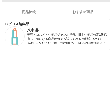
商品比較
おすすめ商品
ハピコス編集部
八木 葵
美容・コスメ・化粧品ジャンル担当。日本化粧品検定1級保
有し、気になる商品は何でも試してみる行動派。いつまで
もキレイでいたいと願う方に向けて、自分の経験や成分か
ら”本当におすすめできる”ものを紹介するがモットーです！