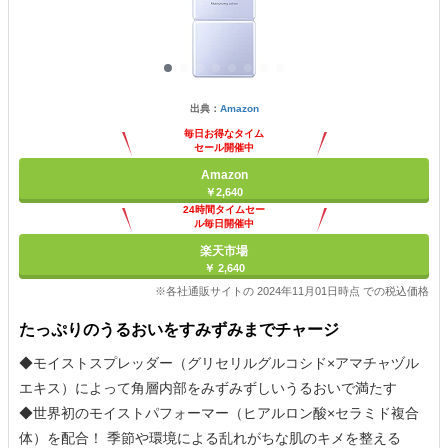
出典：
Amazon
毎日お得なタイム
セール開催中
Amazon
￥2,640
24時間タイムセー
ル毎日開催中
楽天市場
￥ 2,640
※各社通販サイトの 2024年11月01日時点 での税込価格
たっぷりのうるおいをすみずみまでチャージ
◆モイストスプレッダー（グリセリルグルコシド×アマチャヅル
エキス）によって角層内部をみずみずしいうるおいで満たす
◆世界初のモイストパフォーマー（ヒアルロン酸×セラミド複合
体）を配合！ 季節や環境による乱れがちな肌のキメを整える