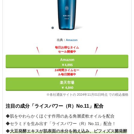
出典：
Amazon
毎日お得なタイム
セール開催中
Amazon
￥4,895
24時間タイムセー
ル毎日開催中
楽天市場
￥ 4,840
※各社通販サイトの 2024年11月01日時点 での税込価格
注目の成分「ライスパワー（R）No.11」配合
◆肌をやわらかくほぐす作用のある角層柔軟オイルを配合
◆セラミドを生み出す「ライスパワー（R）No.11」配合！
◆
大豆発酵エキスが肌表面の水分を抱え込み、ビフィズス菌発酵