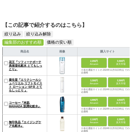
【この記事で紹介するのはこちら】
絞り込み
絞り込み解除
編集部のおすすめ順
価格の安い順
商品名
画像
購入サイト
2,255円
3,300円
花王『ソフィーナボーテ
Amazon
楽天市場
高保湿化粧水 とてもしっ
とり』
※各社通販サイトの 2024年11月01日時点 での税
込価格
資生堂『エリクシールシ
3,300円
3,300円
ュペリエル リフトモイス
Amazon
楽天市場
ト ローション SPⅢ とて
※各社通販サイトの 2024年11月01日時点 での税
もしっとり 』
込価格
4,895円
4,840円
コーセー『米肌
Amazon
楽天市場
MAIHADA 肌潤化粧水』
※各社通販サイトの 2024年11月01日時点 での税
込価格
2,100円
2,290円
無印良品『エイジングケ
Amazon
楽天市場
ア化粧水』
※各社通販サイトの 2024年11月01日時点 での税
込価格