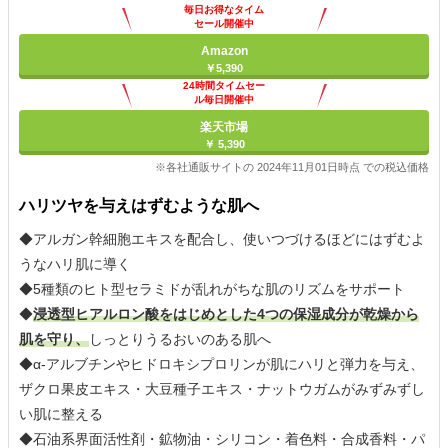
毎日お得なタイム
セール開催中
Amazon
￥5,390
24時間タイムセー
ル毎日開催中
楽天市場
￥ 5,390
※各社通販サイトの 2024年11月01日時点 での税込価格
ハリツヤを与えはずむような肌へ
◆アルガン幹細胞エキスを配合し、使いつづけるほどにはずむよ
うなハリ肌に導く
◆5種類のヒト型セラミドが乱れがちな肌のリズムをサポート
◆
浸透型ヒアルロン酸をはじめとした4つの保湿成分が乾燥から
肌を守り、
しっとりうるおいのある肌へ
◆α-アルブチンやヒドロキシプロリンが肌にハリと弾力を与え、
ザクロ果皮エキス・大豆種子エキス・ナットウガムがみずみずし
い肌に整える
◆石油系界面活性剤・鉱物油・シリコン・着色料・合成香料・パ