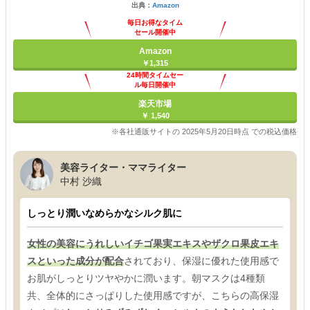
出典：
Amazon
毎日お得なタイム
セール開催中
Amazon
￥1,315
24時間タイムセー
ル毎日開催中
楽天市場
￥ 1,540
※各社通販サイトの 2025年5月20日時点 での税込価格
美容ライター・ママライター
中村 沙織
しっとり潤いなめらかなシルク肌に
女性の美容にうれしいイチゴ果実エキスやザクロ果皮エキ
スといった成分が配合
されており、保湿に優れた使用感で
お肌がしっとりツヤやかに潤います。朝マスクは4種類
共、全体的にさっぱりした使用感ですが、こちらの高保湿