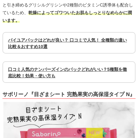
と引き締めるグリシルグリシンや2種類のビタミンC誘導体も配合し
ているため、
乾燥によってゴワついたお肌もしっとりなめらかに潤
います。
バイユアパックはどれが良い？ 口コミで人気！ 全種類の違い
比較＆おすすめ10選
口コミ人気のナンバーズインのパックどれがいい？5種類を徹
底比較！効果・使い方も
サボリーノ『目ざまシート 完熟果実の高保湿タイプ N』