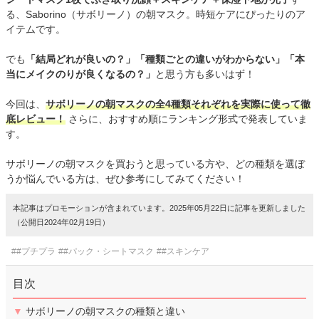
る、Saborino（サボリーノ）の朝マスク。時短ケアにぴったりのア
イテムです。
でも
「結局どれが良いの？」「種類ごとの違いがわからない」「本
当にメイクのりが良くなるの？」
と思う方も多いはず！
今回は、
サボリーノの朝マスクの全4種類それぞれを実際に使って徹
底レビュー！
さらに、おすすめ順にランキング形式で発表していま
す。
サボリーノの朝マスクを買おうと思っている方や、どの種類を選ぼ
うか悩んでいる方は、ぜひ参考にしてみてください！
本記事はプロモーションが含まれています。2025年05月22日に記事を更新しました
（公開日2024年02月19日）
##プチプラ
##パック・シートマスク
##スキンケア
目次
▼
サボリーノの朝マスクの種類と違い