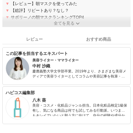
▼
【レビュー】朝マスクを使ってみた
▼
【総評】リピートあり？なし？
▼
サボリーノの朝マスクランキングTOP4
全てを見る
レビュー
おすすめ商品
この記事を担当するエキスパート
美容ライター・ママライター
中村 沙織
慶應義塾大学文学部卒業。2019年より、さまざまな美容メ
ディアで美容ライターとしてコラムや美容記事を執筆・連
載しています。また、日本化粧品検定1級を保持する美容の
専門家として、美容記事の監修にも携わっています。さら
に、自身で美容サイトを運営し、自身の経験をもとにした
ハピコス編集部
「丁寧で優しいスキンケア・ボディケア」について発信し
八木 葵
ています。
美容・コスメ・化粧品ジャンル担当。日本化粧品検定1級保
有し、気になる商品は何でも試してみる行動派。いつまで
もキレイでいたいと願う方に向けて、自分の経験や成分か
ら”本当におすすめできる”ものを紹介するがモットーです！