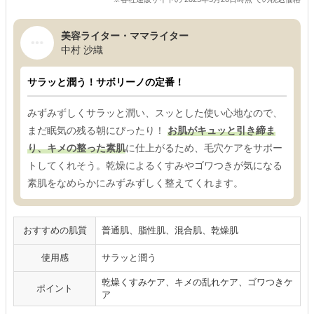
美容ライター・ママライター
中村 沙織
サラッと潤う！サボリーノの定番！
みずみずしくサラッと潤い、スッとした使い心地なので、
まだ眠気の残る朝にぴったり！
お肌がキュッと引き締ま
り、キメの整った素肌
に仕上がるため、毛穴ケアをサポー
トしてくれそう。乾燥によるくすみやゴワつきが気になる
素肌をなめらかにみずみずしく整えてくれます。
おすすめの肌質
普通肌、脂性肌、混合肌、乾燥肌
使用感
サラッと潤う
乾燥くすみケア、キメの乱れケア、ゴワつきケ
ポイント
ア