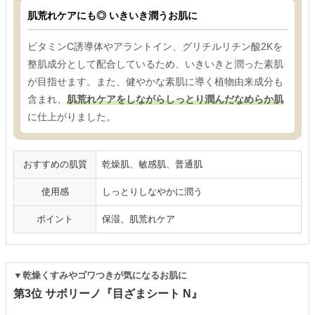
肌荒れケアにも◎ いきいき潤うお肌に
ビタミンC誘導体やアラントイン、グリチルリチン酸2Kを
整肌成分として配合しているため、いきいきと潤った素肌
が目指せます。また、健やかな素肌に導く植物由来成分も
含まれ、
肌荒れケアをしながらしっとり潤んだなめらか肌
に仕上がりました。
おすすめの肌質
乾燥肌、敏感肌、普通肌
使用感
しっとりしなやかに潤う
ポイント
保湿、肌荒れケア
▼乾燥くすみやゴワつきが気になるお肌に
第3位 サボリーノ『目ざまシート N』