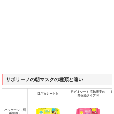
サボリーノの朝マスクの種類と違い
目ざまシート 完熟果実の
目
目ざまシート N
高保湿タイプ N
パッケージ（画
像出典：