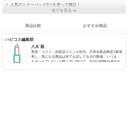
▼
人気のトナーパッド3つを使って検証！
全てを見る
商品比較
おすすめ商品
ハピコス編集部
八木 葵
美容・コスメ・化粧品ジャンル担当。日本化粧品検定1級保
有し、気になる商品は何でも試してみる行動派。いつまで
もキレイでいたいと願う方に向けて、自分の経験や成分か
ら”本当におすすめできる”ものを紹介するがモットーです！