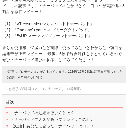
ド。この記事では、トナーパッドのなかでとくに口コミが高評価の3
商品を徹底レビュー！
【1】『VT cosmetics シカマイルドトナーパッド』
【2】『One day’s you ヘルプミーダクトパッド』
【3】『ByUR スージンググリーントナーパッド』
香りや使用感、保湿力など実際に使ってみないとわからない項目を
編集部が正直レビュー。 最後に5段階総合評価もまとめているので、
ぜひトナーパッド選びの参考にしてみてください！
本記事はプロモーションが含まれています。2024年12月03日に記事を更新しました
（公開日2023年12月19日）
##敏感肌
##韓国コスメ（スキンケア）
##乾燥肌
目次
▼
トナーパッドの効果や使い方とは？
▼
トナーパッドで人気が高いブランドはこの3つ
▼
【結論】あなたに合ったトナーパッドはコレ！