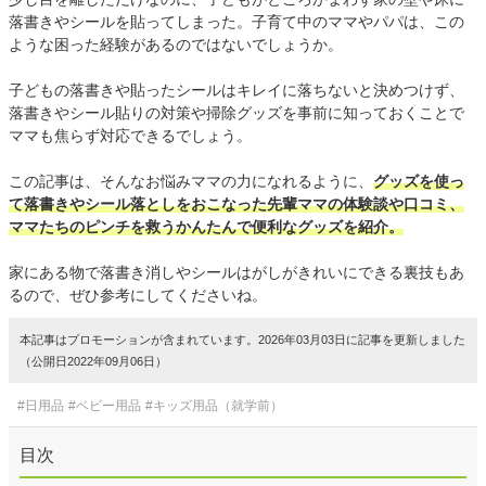
落書きやシールを貼ってしまった。子育て中のママやパパは、この
ような困った経験があるのではないでしょうか。
子どもの落書きや貼ったシールはキレイに落ちないと決めつけず、
落書きやシール貼りの対策や掃除グッズを事前に知っておくことで
ママも焦らず対応できるでしょう。
この記事は、そんなお悩みママの力になれるように、
グッズを使っ
て落書きやシール落としをおこなった先輩ママの体験談や口コミ、
ママたちのピンチを救うかんたんで便利なグッズを紹介。
家にある物で落書き消しやシールはがしがきれいにできる裏技もあ
るので、ぜひ参考にしてくださいね。
本記事はプロモーションが含まれています。2026年03月03日に記事を更新しました
（公開日2022年09月06日）
#日用品
#ベビー用品
#キッズ用品（就学前）
目次