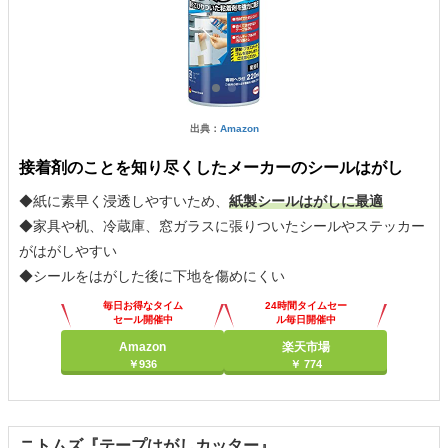
出典：
Amazon
接着剤のことを知り尽くしたメーカーのシールはがし
◆紙に素早く浸透しやすいため、
紙製シールはがしに最適
◆家具や机、冷蔵庫、窓ガラスに張りついたシールやステッカー
がはがしやすい
◆シールをはがした後に下地を傷めにくい
毎日お得なタイム
24時間タイムセー
セール開催中
ル毎日開催中
Amazon
楽天市場
￥936
￥ 774
ニトムズ『テープはがしカッター』