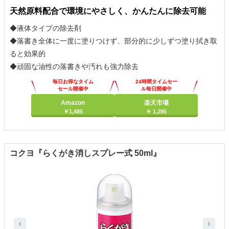
天然原料配合で環境にやさしく、かんたんに除去可能
◆液体タイプの除去剤
◆落書き全体に一度に塗りつけず、部分的に少しずつ塗り拭き取
ると効果的
◆頑固な油性の落書きや汚れも強力除去
毎日お得なタイム
24時間タイムセー
セール開催中
ル毎日開催中
Amazon
楽天市場
￥1,485
￥ 1,285
コクヨ『らくがき消しスプレー式 50ml』