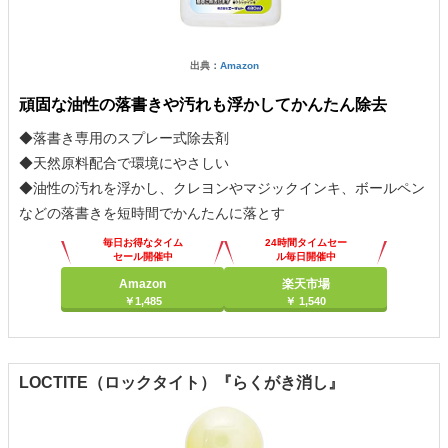
出典：
Amazon
頑固な油性の落書きや汚れも浮かしてかんたん除去
◆落書き専用のスプレー式除去剤
◆天然原料配合で環境にやさしい
◆油性の汚れを浮かし、クレヨンやマジックインキ、ボールペン
などの落書きを短時間でかんたんに落とす
毎日お得なタイム
24時間タイムセー
セール開催中
ル毎日開催中
Amazon
楽天市場
￥1,485
￥ 1,540
LOCTITE（ロックタイト）『らくがき消し』