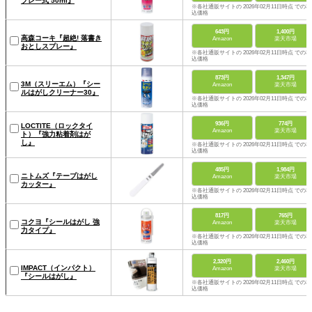
プレー式 50ml』
※各社通販サイトの 2026年02月11日時点 での税
込価格
643円
1,400円
高森コーキ『超絶! 落書き
Amazon
楽天市場
おとしスプレー』
※各社通販サイトの 2026年02月11日時点 での税
込価格
873円
1,347円
3M（スリーエム）『シー
Amazon
楽天市場
ルはがしクリーナー30』
※各社通販サイトの 2026年02月11日時点 での税
込価格
936円
774円
LOCTITE（ロックタイ
Amazon
楽天市場
ト）『強力粘着剤はが
し』
※各社通販サイトの 2026年02月11日時点 での税
込価格
485円
1,984円
ニトムズ『テープはがし
Amazon
楽天市場
カッター』
※各社通販サイトの 2026年02月11日時点 での税
込価格
817円
765円
コクヨ『シールはがし 強
Amazon
楽天市場
力タイプ』
※各社通販サイトの 2026年02月11日時点 での税
込価格
2,320円
2,460円
IMPACT（インパクト）
Amazon
楽天市場
『シールはがし』
※各社通販サイトの 2026年02月11日時点 での税
込価格