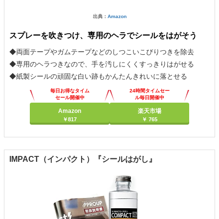
出典：
Amazon
スプレーを吹きつけ、専用のヘラでシールをはがそう
◆両面テープやガムテープなどのしつこいこびりつきを除去
◆専用のヘラつきなので、手を汚しにくくすっきりはがせる
◆紙製シールの頑固な白い跡もかんたんきれいに落とせる
毎日お得なタイム
24時間タイムセー
セール開催中
ル毎日開催中
Amazon
楽天市場
￥817
￥ 765
IMPACT（インパクト）『シールはがし』