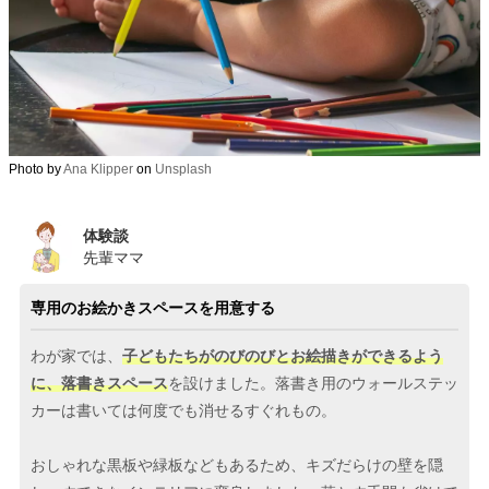
Photo by
Ana Klipper
on
Unsplash
体験談
先輩ママ
専用のお絵かきスペースを用意する
わが家では、
子どもたちがのびのびとお絵描きができるよう
に、落書きスペース
を設けました。落書き用のウォールステッ
カーは書いては何度でも消せるすぐれもの。
おしゃれな黒板や緑板などもあるため、キズだらけの壁を隠