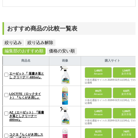
おすすめ商品の比較一覧表
絞り込み
絞り込み解除
編集部のおすすめ順
価格の安い順
商品名
画像
購入サイト
1,485円
1,540円
エーゼット『 落書き落と
Amazon
楽天市場
し クリーナー 480ml』
※各社通販サイトの 2026年02月11日時点 での税
込価格
891円
615円
LOCTITE（ロックタイ
Amazon
楽天市場
ト）『らくがき消し』
※各社通販サイトの 2026年02月11日時点 での税
込価格
1,485円
1,285円
AZ（エーゼット）『落書
Amazon
楽天市場
き落としクリーナー
480ml』
※各社通販サイトの 2026年02月11日時点 での税
込価格
817円
740円
コクヨ『らくがき消しス
Amazon
楽天市場