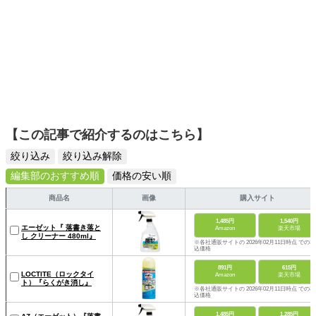
【この記事で紹介するのはこちら】
絞り込み
絞り込み解除
編集部のおすすめ順
価格の安い順
商品名
画像
購入サイト
1,485円
1,540円
エーゼット『 落書き落と
Amazon
楽天市場
し クリーナー 480ml』
※各社通販サイトの 2026年02月11日時点 での税
込価格
891円
615円
LOCTITE（ロックタイ
Amazon
楽天市場
ト）『らくがき消し』
※各社通販サイトの 2026年02月11日時点 での税
込価格
1,485円
1,285円