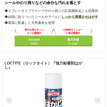
シールやのり残りなどの余分な汚れを落とす
◆スプレータイプでテープやのり残りの広範囲除去にも効果的
◆頑固に貼りついたシールやラベルに
しっかり浸透させはがす
◆環境に配慮した天然素材を使用
毎日お得なタイム
24時間タイムセー
セール開催中
ル毎日開催中
Amazon
楽天市場
￥873
￥ 1,347
LOCTITE（ロックタイト）『強力粘着剤はが
し』