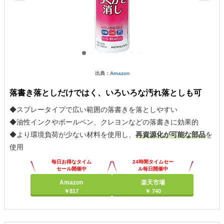
出典：
Amazon
落書き落としだけではく、いろいろな汚れ落としも可
◆スプレータイプで広い範囲の落書きを落としやすい
◆油性インクやボールペン、クレヨンなどの落書きに効果的
◆より環境負荷が少ない材料を使用し、
再資源化が可能な部品
を
使用
毎日お得なタイム
24時間タイムセー
セール開催中
ル毎日開催中
Amazon
楽天市場
￥817
￥ 740