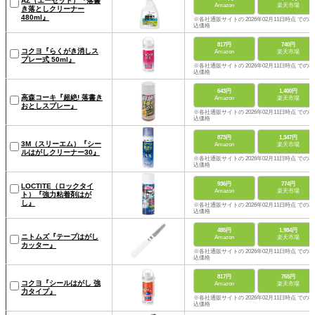
AZ（エーゼット）『落書
Amazon
楽天市場
き落としクリーナー
480ml』
※各社通販サイトの 2026年02月11日時点 での税
込価格
817円
740円
コクヨ『らくがき消しス
Amazon
楽天市場
プレー式 50ml』
※各社通販サイトの 2026年02月11日時点 での税
込価格
643円
1,400円
高森コーキ『超絶! 落書き
Amazon
楽天市場
おとしスプレー』
※各社通販サイトの 2026年02月11日時点 での税
込価格
873円
1,347円
3M（スリーエム）『シー
Amazon
楽天市場
ルはがしクリーナー30』
※各社通販サイトの 2026年02月11日時点 での税
込価格
936円
774円
LOCTITE（ロックタイ
Amazon
楽天市場
ト）『強力粘着剤はが
し』
※各社通販サイトの 2026年02月11日時点 での税
込価格
485円
1,984円
ニトムズ『テープはがし
Amazon
楽天市場
カッター』
※各社通販サイトの 2026年02月11日時点 での税
込価格
817円
765円
コクヨ『シールはがし 強
Amazon
楽天市場
力タイプ』
※各社通販サイトの 2026年02月11日時点 での税
込価格