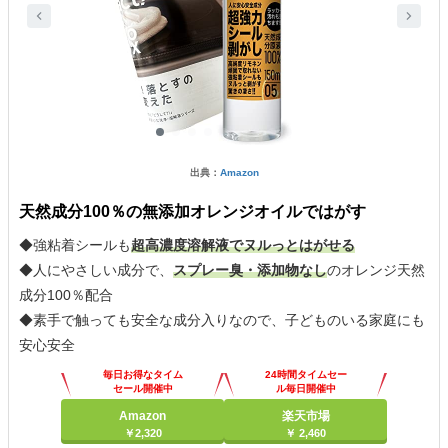
出典：
Amazon
天然成分100％の無添加オレンジオイルではがす
◆強粘着シールも
超高濃度溶解液でヌルっとはがせる
◆人にやさしい成分で、
スプレー臭・添加物なし
のオレンジ天然
成分100％配合
◆素手で触っても安全な成分入りなので、子どものいる家庭にも
安心安全
毎日お得なタイム
24時間タイムセー
セール開催中
ル毎日開催中
Amazon
楽天市場
￥2,320
￥ 2,460