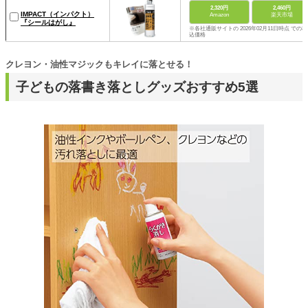
2,320円
2,460円
IMPACT（インパクト）
Amazon
楽天市場
『シールはがし』
※各社通販サイトの 2026年02月11日時点 での税
込価格
クレヨン・油性マジックもキレイに落とせる！
子どもの落書き落としグッズおすすめ5選