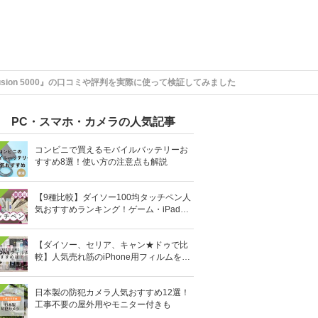
e Fusion 5000』の口コミや評判を実際に使って検証してみました
PC・スマホ・カメラの人気記事
コンビニで買えるモバイルバッテリーお
すすめ8選！使い方の注意点も解説
【9種比較】ダイソー100均タッチペン人
気おすすめランキング！ゲーム・iPad向
けなど
【ダイソー、セリア、キャン★ドゥで比
較】人気売れ筋のiPhone用フィルムを10
0均で全部買ってみた
日本製の防犯カメラ人気おすすめ12選！
工事不要の屋外用やモニター付きも