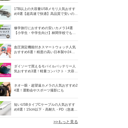
1TB以上の大容量USBメモリ人気おすす
め9選【超高速で快適】高品質で安いのは
どれ？
修学旅行におすすめの安いカメラ14選
【小学生・中学生向け】林間学校でも活
躍！
血圧測定機能付きスマートウォッチ人気
おすすめ6選！精度の高い日本製や24時
間自動測定も
ダイソーで買えるモバイルバッテリー人
気おすすめ3選！軽量コンパクト・大容量
10,000mAhも
ネオ一眼・超望遠カメラの人気おすすめ2
4選！運動会やスポーツ撮影にも
0
短いUSBタイプCケーブルの人気おすす
め8選！15cm以下・高耐久・PD（急速充
電）対応も
>>もっと見る