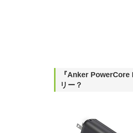
『Anker PowerCo
リー？