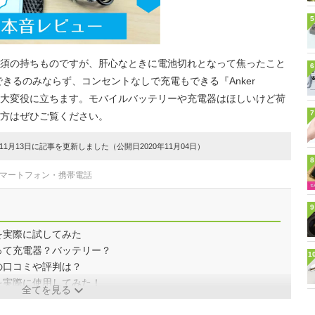
5
須の持ちものですが、肝心なときに電池切れとなって焦ったこと
6
きるのみならず、コンセントなしで充電もできる『Anker
はそんなときに大変役に立ちます。モバイルバッテリーや充電器はほしいけど荷
7
方はぜひご覧ください。
1月13日に記事を更新しました（公開日2020年11月04日）
8
スマートフォン・携帯電話
9
000』を実際に試してみた
5000』って充電器？バッテリー？
1
000』の口コミや評判は？
5000』を実際に使用してみた！
全てを見る