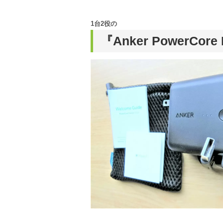
1台2役の
『Anker PowerCo