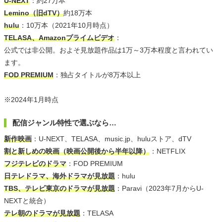
U-NEXT
：約27万本
Lemino（旧dTV）
約18万本
hulu
：10万本（2021年10月時点）
TELASA、Amazonプライムビデオ
：
公式では非公開。およそ見放題作品は1万～3万本程度と言われてい
ます。
FOD PREMIUM
：独占タイトルが8万本以上
※2024年1月時点
配信ジャンル特性で選ぶなら…
新作映画
：U-NEXT、TELASA、music.jp、huluストア、dTV
割と新しめの映画（映画公開後から半年以降）
：NETFLIX
フジテレビのドラマ
：FOD PREMIUM
日テレドラマ、海外ドラマが見放題
：hulu
TBS、テレビ東京のドラマが見放題
：Paravi（2023年7月からU-
NEXTと統合）
テレ朝のドラマが見放題
：TELASA