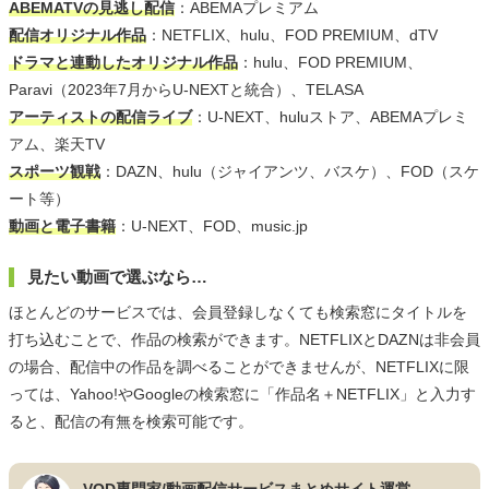
ABEMATVの見逃し配信
：ABEMAプレミアム
配信オリジナル作品
：NETFLIX、hulu、FOD PREMIUM、dTV
ドラマと連動したオリジナル作品
：hulu、FOD PREMIUM、
Paravi（2023年7月からU-NEXTと統合）、TELASA
アーティストの配信ライブ
：U-NEXT、huluストア、ABEMAプレミ
アム、楽天TV
スポーツ観戦
：DAZN、hulu（ジャイアンツ、バスケ）、FOD（スケ
ート等）
動画と電子書籍
：U-NEXT、FOD、music.jp
見たい動画で選ぶなら…
ほとんどのサービスでは、会員登録しなくても検索窓にタイトルを
打ち込むことで、作品の検索ができます。NETFLIXとDAZNは非会員
の場合、配信中の作品を調べることができませんが、NETFLIXに限
っては、Yahoo!やGoogleの検索窓に「作品名＋NETFLIX」と入力す
ると、配信の有無を検索可能です。
VOD専門家/動画配信サービスまとめサイト運営