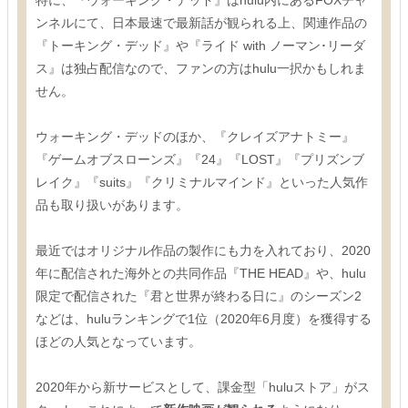
特に、『ウォーキング・デッド』はhulu内にあるFOXチャ
ンネルにて、日本最速で最新話が観られる上、関連作品の
『トーキング・デッド』や『ライド with ノーマン･リーダ
ス』は独占配信なので、ファンの方はhulu一択かもしれま
せん。
ウォーキング・デッドのほか、『クレイズアナトミー』
『ゲームオブスローンズ』『24』『LOST』『プリズンブ
レイク』『suits』『クリミナルマインド』といった人気作
品も取り扱いがあります。
最近ではオリジナル作品の製作にも力を入れており、2020
年に配信された海外との共同作品『THE HEAD』や、hulu
限定で配信された『君と世界が終わる日に』のシーズン2
などは、huluランキングで1位（2020年6月度）を獲得する
ほどの人気となっています。
2020年から新サービスとして、課金型「huluストア」がス