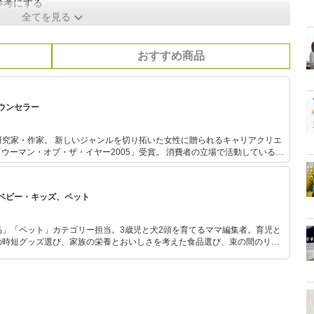
参考にする
全てを見る
おすすめ商品
ウンセラー
拓いた女性に贈られるキャリアクリエ
オブ・ザ・イヤー2005」受賞。 消費者の立場で活動している。
ビ出演多数。著書に『ブラの本。』（サンマーク出版）『着るだけダイエッ
の研究を始め
クールに通い、フットケアアドバイザーとシューフィット、中敷き調整の技
ベビー・キッズ、ペット
後、靴工房と靴専門店にて経験を積み、現在「足と靴のカウンセラー」として
品」「ペット」カテゴリー担当。3歳児と犬2頭を育てるママ編集者。育児と
の時短グッズ選び、家族の栄養とおいしさを考えた食品選び、束の間のリラ
めのスイーツ選びに自信あり。鋭い目線で商品を見極め、少しでも日々の生
介します。