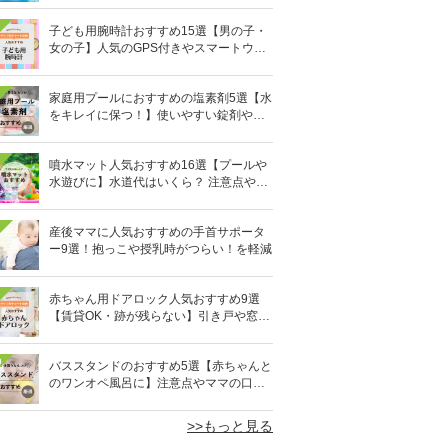
子ども用腕時計おすすめ15選【男の子・
女の子】人気のGPS付きやスマートウォ
ッチも
家庭用プールにおすすめの塩素剤5選【水
をキレイに保つ！】使いやすい錠剤やパ
ウダーなど
噴水マット人気おすすめ16選【プールや
水遊びに】水道代はいくら？ 注意点やデ
メリットも解説
産後ママに人気おすすめの手首サポータ
ー9選！抱っこや授乳時がつらい！を軽減
赤ちゃん用ドアロック人気おすすめ9選
【賃貸OK・跡が残らない】引き戸や窓対
策にも
0
バススタンドのおすすめ5選【赤ちゃんと
のワンオペ風呂に】注意点やママの口コ
ミも！
>>もっと見る