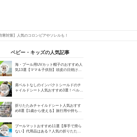
防寒対策】人気のコロンビアやソレルも！
ベビー・キッズの人気記事
海・プール用UVカット帽子のおすすめ人
気13選【ママ＆子供別】頭皮の日焼け対
策に
肩ベルトなしのインパクトシールドのチ
ャイルドシート人気おすすめ3選！ベルト
を嫌がる＆抜け出す悩みも解消
折りたたみチャイルドシート人気おすす
め8選【1歳から使える】旅行用や持ち運
びに！
プールマットおすすめ11選【厚手で滑ら
ない】代用品はある？人気の折りたたみ
式も