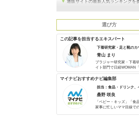
▼
通販サイトの最新人気ランキングを
選び方
この記事を担当するエキスパート
下着研究家・足と靴のカ
青山 まり
ブラジャー研究家・下着研究家・作家。 新しいジャンルを切り
イト部門で日経WOMAN「ウーマン・
新聞・雑誌・講演・テレ
ト』（東邦出版）ほか多数。 また、2014年に足の怪我をしたことがきっかけで足と靴
マイナビおすすめナビ編集部
る。フットケアの専門ス
担当：食品・ドリンク、
術を身につける。 その
も活動中。
桑野 咲良
「ベビー・キッズ」「食
家事に忙しいママ目線で
ックスタイムを楽しむた
活が豊かになるものを紹