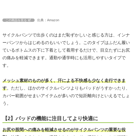
出典：Amazon
この商品を見る
サイクルパンツで出歩くのはまだ恥ずかしいと感じる方は、インナ
ーパンツからはじめるのもいいでしょう。このタイプはふだん履い
ているボトムスの下に下着として着用するだけで、目立たずにお尻
の痛みを軽減できます。通勤や通学時にも活用しやすいタイプで
す。
メッシュ素材のものが多く、汗による不快感も少なく走行できま
す
。ただし、ほかのサイクルパンツよりもパッドがうすかったり、
カバー範囲がせまいアイテムが多いので短距離向けといえるでしょ
う。
【2】パッドの機能に注目してより快適に
お尻や股間への痛みを軽減させるのがサイクルパンツの重要な役