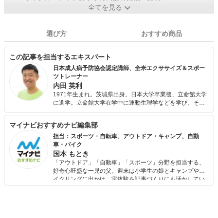
全てを見る
選び方
おすすめ商品
この記事を担当するエキスパート
日本成人病予防協会認定講師、全米エクササイズ＆スポー
ツトレーナー
内田 英利
1971年生まれ。茨城県出身。日本大学卒業後、立命館大学
に進学。立命館大学在学中に運動生理学などを学び、その
後、米国の栄養学修士課程を経る。 現在は、女性や高齢者
向けの生活習慣病予防プログラムの開発、フィットネスト
マイナビおすすめナビ編集部
レーナーの育成、生涯フィットネスに関する講演や運動指
導などを行う。 健康管理士一般指導員、健康運動指導士、
担当：スポーツ・自転車、アウトドア・キャンプ、自動
京都造形芸術大学非常勤講師。大相撲の貴乃花親方との共
車・バイク
同開発プログラム「シコアサイズ」を販売。株式会社フィ
国本 もとき
ットネス・ゼロ代表取締役。シェアスタジオ「コア・フォ
「アウトドア」「自動車」「スポーツ」分野を担当する、
レスト」フィットネス・ゼロ公式オンラインレッスン運営
好奇心旺盛な一児の父。週末は小学生の娘とキャンプやサ
責任者。 フルマラソン歴21年。ベストタイムは2 時間45 分
イクリングに出かけ、実体験を記事づくりにも活かしてい
01 秒。 2010年より、国内外のマラソン&ランニングイベン
ます。読者の「知りたい」を分かりやすく届けることをモ
トにワーケーション参加する“旅ラン”企画を実施し、各メデ
ットーに、信頼できるコンテンツ制作に努めています。
ィアに記事を出稿している。