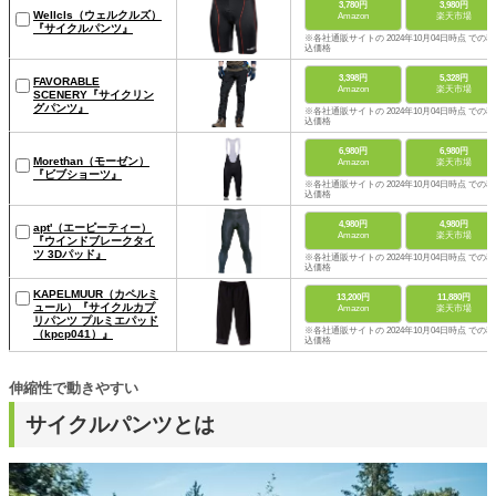
3,780円
3,980円
Wellcls（ウェルクルズ）
Amazon
楽天市場
『サイクルパンツ』
※各社通販サイトの 2024年10月04日時点 での税
込価格
3,398円
5,328円
FAVORABLE
Amazon
楽天市場
SCENERY『サイクリン
グパンツ』
※各社通販サイトの 2024年10月04日時点 での税
込価格
6,980円
6,980円
Morethan（モーゼン）
Amazon
楽天市場
『ビブショーツ』
※各社通販サイトの 2024年10月04日時点 での税
込価格
4,980円
4,980円
apt'（エーピーティー）
Amazon
楽天市場
『ウインドブレークタイ
ツ 3Dパッド』
※各社通販サイトの 2024年10月04日時点 での税
込価格
KAPELMUUR（カペルミ
13,200円
11,880円
ュール）『サイクルカプ
Amazon
楽天市場
リパンツ プルミエパッド
※各社通販サイトの 2024年10月04日時点 での税
（kpcp041）』
込価格
伸縮性で動きやすい
サイクルパンツとは