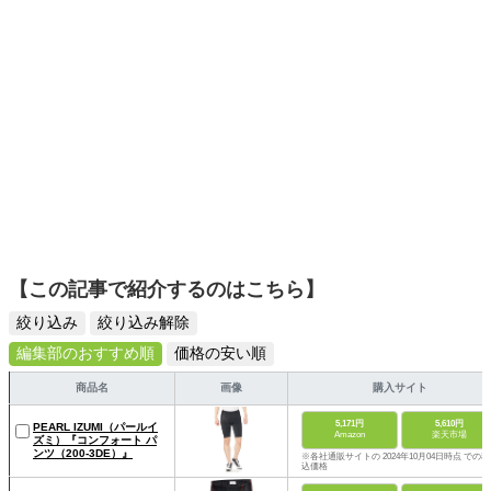
【この記事で紹介するのはこちら】
絞り込み
絞り込み解除
編集部のおすすめ順
価格の安い順
商品名
画像
購入サイト
5,171円
5,610円
PEARL IZUMI（パールイ
Amazon
楽天市場
ズミ）『コンフォート パ
ンツ（200-3DE）』
※各社通販サイトの 2024年10月04日時点 での税
込価格