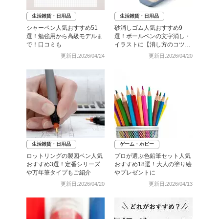
生活雑貨・日用品
生活雑貨・日用品
シャーペン人気おすすめ51
砂消しゴム人気おすすめ9
選！勉強用から高級モデルま
選！ボールペンの文字消し・
で！口コミも
イラストに【消し方のコツも
伝授！】
更新日:2026/04/24
更新日:2026/04/20
生活雑貨・日用品
ゲーム・ホビー
ロットリングの製図ペン人気
プロが選ぶ色鉛筆セット人気
おすすめ3選！定番シリーズ
おすすめ18選！大人の塗り絵
や万年筆タイプもご紹介
やプレゼントに
更新日:2026/04/20
更新日:2026/04/13