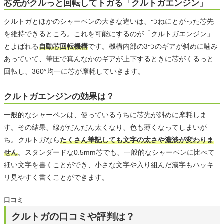
芯先がクルっと回転してトガる「クルトガエンジン」
クルトガとほかのシャーペンの大きな違いは、つねにとがった芯先
を維持できるところ。これを可能にするのが「クルトガエンジン」
とよばれる
自動芯回転機構
です。機構内部の3つのギアが斜めに噛み
あっていて、筆圧で真んなかのギアが上下するときに芯がくるっと
回転し、360°均一に芯が摩耗していきます。
クルトガエンジンの効果は？
一般的なシャーペンは、使っているうちに芯先が斜めに摩耗しま
す。その結果、線がだんだん太くなり、色も薄くなってしまいが
ち。クルトガなら
たくさん筆記しても文字の太さや濃淡が変わりま
せん
。スタンダードな0.5mm芯でも、一般的なシャーペンに比べて
細い文字を書くことができ、小さな文字や入り組んだ漢字もハッキ
リ見やすく書くことができます。
口コミ
クルトガの口コミや評判は？