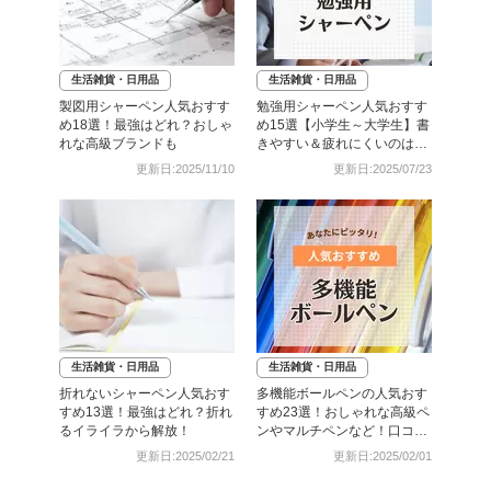
生活雑貨・日用品
生活雑貨・日用品
製図用シャーペン人気おすす
勉強用シャーペン人気おすす
め18選！最強はどれ？おしゃ
め15選【小学生～大学生】書
れな高級ブランドも
きやすい＆疲れにくいのはど
れ？
更新日:2025/11/10
更新日:2025/07/23
生活雑貨・日用品
生活雑貨・日用品
折れないシャーペン人気おす
多機能ボールペンの人気おす
すめ13選！最強はどれ？折れ
すめ23選！おしゃれな高級ペ
るイライラから解放！
ンやマルチペンなど！口コミ
も
更新日:2025/02/21
更新日:2025/02/01