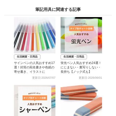
筆記用具に関連する記事
生活雑貨・日用品
生活雑貨・日用品
サインペンの人気おすすめ17
蛍光ペン人気おすすめ24選！
選！封筒の宛名書きや色紙の
にじまない・裏写りしない・
寄せ書き、イラストに
長持ち【ノック式も】
更新日:2026/07/07
更新日:2026/06/01