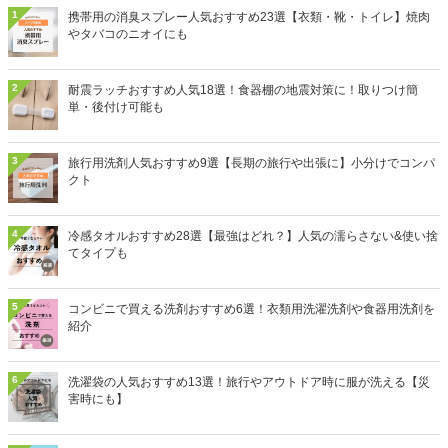
1
携帯用の消臭スプレー人気おすすめ23選【衣類・靴・トイレ】焼肉
やタバコのニオイにも
2
耐震ラッチおすすめ人気18選！食器棚の地震対策に！取りつけ簡
単・後付け可能も
3
旅行用洗剤人気おすすめ9選【長期の旅行や出張に】小分けでコンパ
クト
4
冷感タオルおすすめ28選【最強はどれ？】人気の濡らさない&使い捨
てタイプも
5
コンビニで買える洗剤おすすめ6選！衣類用洗濯洗剤や食器用洗剤を
紹介
6
洗濯袋の人気おすすめ13選！旅行やアウトドア時に服が洗える【災
害時にも】