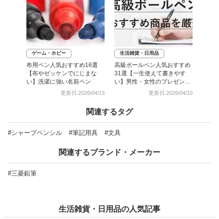
ゲーム・ホビー
生活雑貨・日用品
布用ペン人気おすすめ16選
高級ボールペン人気おすすめ
【布やゼッケンでにじまな
31選【一生使えて書きやす
い】洗濯に強い名前ペン
い】男性・女性のプレゼント
にも
更新日:2026/04/13
更新日:2026/04/10
関連するタグ
#シャープペンシル
#筆記用具
#文具
関連するブランド・メーカー
#三菱鉛筆
生活雑貨・日用品の人気記事