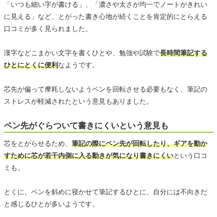
「いつも細い字が書ける」、「濃さや太さが均一でノートがきれい
に見える」など、とがった書き心地が続くことを肯定的にとらえる
口コミが多く見られました。
漢字などこまかい文字を書くひとや、勉強や試験で
長時間筆記する
ひとにとくに便利
なようです。
芯先が偏って摩耗しないようペンを回転させる必要もなく、筆記の
ストレスが軽減されたという意見もありました。
ペン先がぐらついて書きにくいという意見も
芯をとがらせるため、
筆記の際にペン先が回転したり、ギアを動か
すために芯が若干内側に入る動きが気になり書きにくい
という口コ
ミも。
とくに、ペンを斜めに寝かせて筆記するひとに、自分には不向きだ
と感じるひとが多いようです。