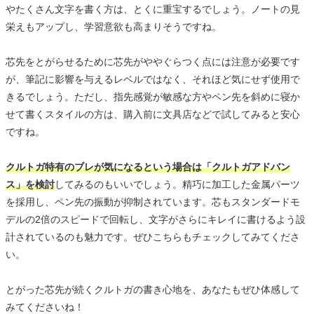
やたくさん文字を書く方は、とくに重宝するでしょう。ノートの見
栄えもアップし、学習意欲も高まりそうですね。
芯先をとがらせるために芯先がややぐらつく点には注意が必要です
が、筆記に影響を与えるレベルではなく、それほど気にせず使用で
きるでしょう。ただし、指先感覚が敏感な方やペン先を斜めに寝か
せて書くスタイルの方は、購入前に文具店などで試してみると安心
ですね。
クルトガ特有のブレが気になるという場合は「クルトガアドバン
ス」を検討
してみるのもいいでしょう。精巧に加工した金属パーツ
を採用し、ペン先の振動が抑制されています。芯もスタンダードモ
デルの2倍のスピードで回転し、文字がさらにキレイに書けるよう設
計されているのも魅力です。ぜひこちらもチェックしてみてくださ
い。
とがった芯先が続くクルトガの書き心地を、あなたもぜひ体感して
みてくださいね！