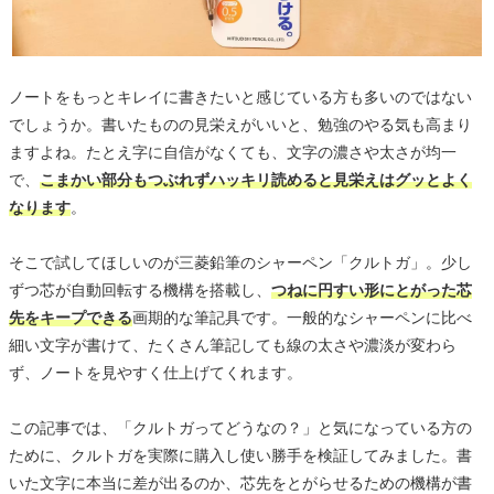
ノートをもっとキレイに書きたいと感じている方も多いのではない
でしょうか。書いたものの見栄えがいいと、勉強のやる気も高まり
ますよね。たとえ字に自信がなくても、文字の濃さや太さが均一
で、
こまかい部分もつぶれずハッキリ読めると見栄えはグッとよく
なります
。
そこで試してほしいのが三菱鉛筆のシャーペン「クルトガ」。少し
ずつ芯が自動回転する機構を搭載し、
つねに円すい形にとがった芯
先をキープできる
画期的な筆記具です。一般的なシャーペンに比べ
細い文字が書けて、たくさん筆記しても線の太さや濃淡が変わら
ず、ノートを見やすく仕上げてくれます。
この記事では、「クルトガってどうなの？」と気になっている方の
ために、クルトガを実際に購入し使い勝手を検証してみました。書
いた文字に本当に差が出るのか、芯先をとがらせるための機構が書