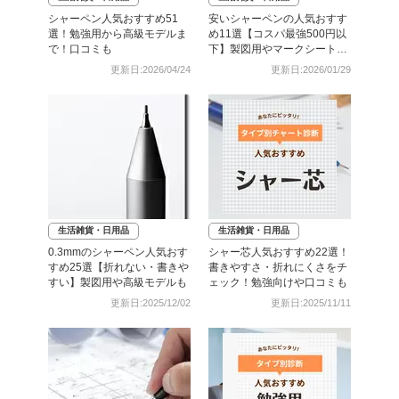
シャーペン人気おすすめ51
安いシャーペンの人気おすす
選！勉強用から高級モデルま
め11選【コスパ最強500円以
で！口コミも
下】製図用やマークシート用
も
更新日:2026/04/24
更新日:2026/01/29
生活雑貨・日用品
生活雑貨・日用品
0.3mmのシャーペン人気おす
シャー芯人気おすすめ22選！
すめ25選【折れない・書きや
書きやすさ・折れにくさをチ
すい】製図用や高級モデルも
ェック！勉強向けや口コミも
更新日:2025/12/02
更新日:2025/11/11