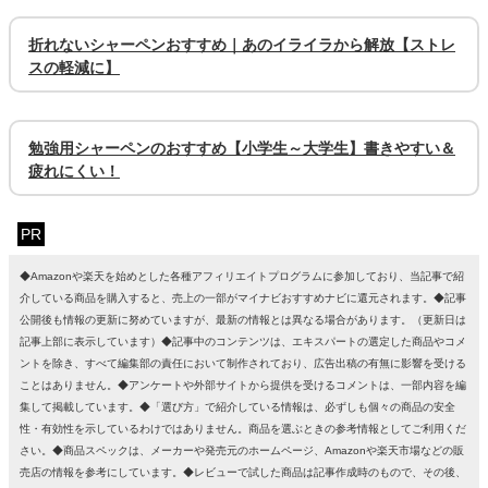
折れないシャーペンおすすめ｜あのイライラから解放【ストレ
スの軽減に】
勉強用シャーペンのおすすめ【小学生～大学生】書きやすい＆
疲れにくい！
PR
◆Amazonや楽天を始めとした各種アフィリエイトプログラムに参加しており、当記事で紹
介している商品を購入すると、売上の一部がマイナビおすすめナビに還元されます。◆記事
公開後も情報の更新に努めていますが、最新の情報とは異なる場合があります。（更新日は
記事上部に表示しています）◆記事中のコンテンツは、エキスパートの選定した商品やコメ
ントを除き、すべて編集部の責任において制作されており、広告出稿の有無に影響を受ける
ことはありません。◆アンケートや外部サイトから提供を受けるコメントは、一部内容を編
集して掲載しています。◆「選び方」で紹介している情報は、必ずしも個々の商品の安全
性・有効性を示しているわけではありません。商品を選ぶときの参考情報としてご利用くだ
さい。◆商品スペックは、メーカーや発売元のホームページ、Amazonや楽天市場などの販
売店の情報を参考にしています。◆レビューで試した商品は記事作成時のもので、その後、