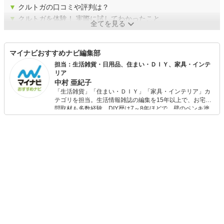
▼
クルトガの口コミや評判は？
▼
クルトガを体験！ 実際に試してわかったこと
全てを見る
マイナビおすすめナビ編集部
担当：生活雑貨・日用品、住まい・ＤＩＹ、家具・インテ
リア
中村 亜紀子
「生活雑貨」「住まい・ＤＩＹ」「家具・インテリア」カ
テゴリを担当。生活情報雑誌の編集を15年以上で、お宅訪
問取材も多数経験。DIY歴は7～8年ほどで、壁のペンキ塗
りや壁紙チェンジなどもチャレンジ済み。初心者でもモノ
選びがしやすい記事をお届けします！