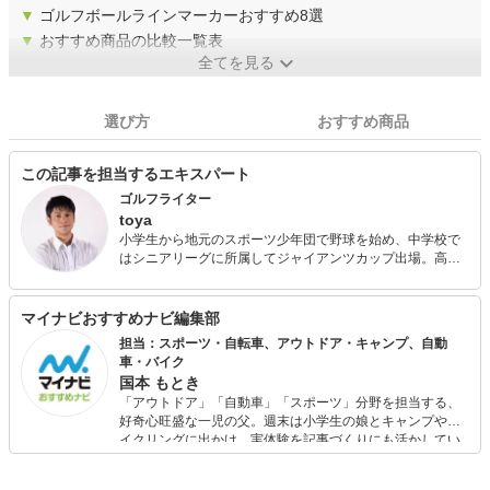
▼
ゴルフボールラインマーカーおすすめ8選
▼
おすすめ商品の比較一覧表
全てを見る
選び方
おすすめ商品
この記事を担当するエキスパート
ゴルフライター
toya
小学生から地元のスポーツ少年団で野球を始め、中学校で
はシニアリーグに所属してジャイアンツカップ出場。高校
生になり軟式野球部に所属して全国大会優勝という経歴が
ある。俊足巧打の外野手で核弾頭タイプ。 現在は30歳を過
ぎてから始めたゴルフにハマり、ゴルフライターとしてデ
マイナビおすすめナビ編集部
ビューしはや5年。ついに自身のラジオ番組まで持つように
担当：スポーツ・自転車、アウトドア・キャンプ、自動
なった。 趣味はゴルフに釣り、カメラマンとして撮影を行
車・バイク
ったり、コスメコンシェルジュとしてモデルへのメイクも
国本 もとき
手掛ける。
「アウトドア」「自動車」「スポーツ」分野を担当する、
好奇心旺盛な一児の父。週末は小学生の娘とキャンプやサ
イクリングに出かけ、実体験を記事づくりにも活かしてい
ます。読者の「知りたい」を分かりやすく届けることをモ
ットーに、信頼できるコンテンツ制作に努めています。