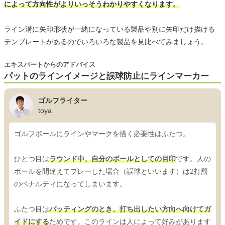
によって方向性がよりいっそうわかりやすくなります。
ライン溝に矢印形状が一緒になっている製品や別に矢印だけ描ける
テンプレートがあるのでいろいろな製品を見比べてみましょう。
エキスパートからのアドバイス
パットのラインイメージと誤球防止にラインマーカー
ゴルフライター
toya
ゴルフボールにラインやマークを描く必要性はふたつ。
ひとつ目は
ラウンド中、自分のボールとしての目印
です。人の
ボールを間違えてプレーした場合（誤球といいます）は2打罰
のペナルティになってしまいます。
ふたつ目は
パッティングのとき、打ち出したい方向へ向けてガ
イドにする
ためです。このラインは人によって好みがあります