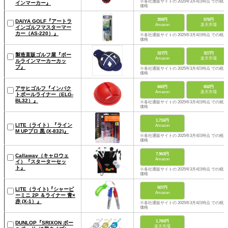
※各社通販サイトの 2025年3月4日時点 での税込
インマーカー』
価格
359円
576円
DAIYA GOLF『アートラ
Amazon
楽天市場
インゴルフマスターマー
カー（AS-220）』
※各社通販サイトの 2025年3月4日時点 での税込
価格
327円
327円
製造直販ゴルフ屋『ボー
Amazon
楽天市場
ルラインマーカーカッ
プ』
※各社通販サイトの 2025年3月4日時点 での税込
価格
660円
652円
アサヒゴルフ『インパク
Amazon
楽天市場
トボールライナー（ELG-
BL32）』
※各社通販サイトの 2025年3月4日時点 での税込
価格
1,716円
LITE（ライト）『ライン
Amazon
M UPプロ 黒 (X-832)』
※各社通販サイトの 2025年3月4日時点 での税込
価格
7,963円
Callaway（キャロウェ
Amazon
イ）『スターターセッ
ト』
※各社通販サイトの 2025年3月4日時点 での税込
価格
507円
LITE（ライト)『シャーピ
Amazon
ーミニ 2P ＆ライナー 青×
赤 (X-1）』
※各社通販サイトの 2025年3月4日時点 での税込
価格
1,760円
DUNLOP『SRIXON ボー
楽天市場