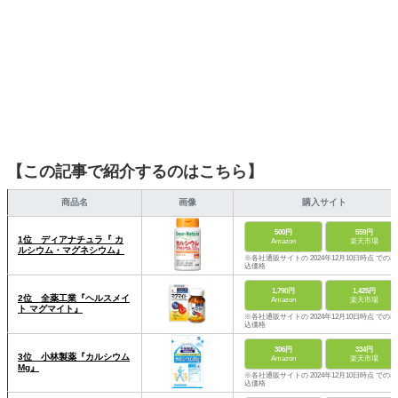
【この記事で紹介するのはこちら】
商品名
画像
購入サイト
500円
559円
1位 ディアナチュラ『 カ
Amazon
楽天市場
ルシウム・マグネシウム』
※各社通販サイトの 2024年12月10日時点 での税
込価格
1,790円
1,425円
2位 全薬工業『ヘルスメイ
Amazon
楽天市場
ト マグマイト』
※各社通販サイトの 2024年12月10日時点 での税
込価格
306円
334円
3位 小林製薬『カルシウム
Amazon
楽天市場
Mg』
※各社通販サイトの 2024年12月10日時点 での税
込価格