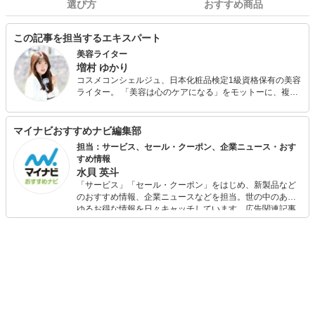
選び方
おすすめ商品
この記事を担当するエキスパート
美容ライター
増村 ゆかり
コスメコンシェルジュ、日本化粧品検定1級資格保有の美容
ライター。 「美容は心のケアになる」をモットーに、複数
のWEBメディアで美容・健康情報を執筆中。コンプレック
スを解消し、チャームポイントをアピールできるコスメ情
報を発信します！
マイナビおすすめナビ編集部
担当：サービス、セール・クーポン、企業ニュース・おす
すめ情報
水貝 英斗
「サービス」「セール・クーポン」をはじめ、新製品など
のおすすめ情報、企業ニュースなどを担当。世の中のあら
ゆるお得な情報を日々キャッチしています。広告関連記事
の制作にも携わり、SEOの知見を活かし商品販促のプラン
ニングも行っています。