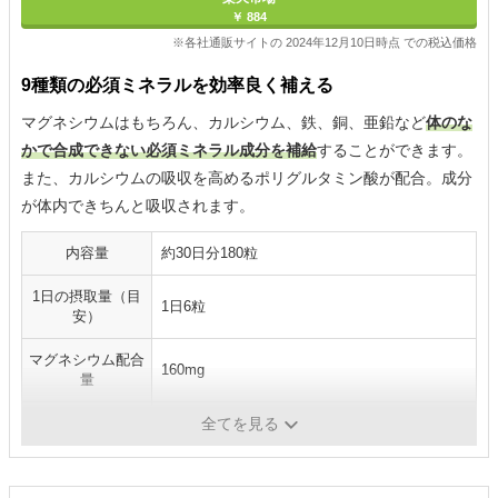
￥ 884
※各社通販サイトの 2024年12月10日時点 での税込価格
9種類の必須ミネラルを効率良く補える
マグネシウムはもちろん、カルシウム、鉄、銅、亜鉛など
体のな
かで合成できない必須ミネラル成分を補給
することができます。
また、カルシウムの吸収を高めるポリグルタミン酸が配合。成分
が体内できちんと吸収されます。
内容量
約30日分180粒
1日の摂取量（目
1日6粒
安）
マグネシウム配合
160mg
量
形状
タブレット
全てを見る