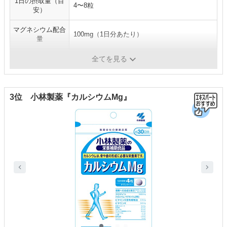
1日の摂取量（目
4〜8粒
安）
マグネシウム配合
100mg（1日分あたり）
量
形状
三角錠
全てを見る
3位 小林製薬『カルシウムMg』