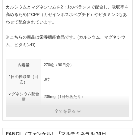
カルシウムとマグネシウムを2：1のバランスで配合し、吸収率を
高めるためにCPP（カゼインホスホペプチド）やビタミンDもあ
わせて配合されています。
※こちらの商品は栄養機能食品です。(カルシウム、マグネシウ
ム、ビタミンD)
内容量
270粒（90日分）
1日の摂取量（目
3粒
安）
マグネシウム配合
206mg（1日分あたり）
量
形状
カプセル
全てを見る
FANCL（ファンケル）『マルチミネラル 30日