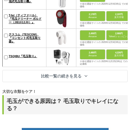
池式毛玉取り機』
※各社通販サイトの 2025年12月9日時点 での税
価格
2,178円
2,197円
T-fal（ティファール）
Amazon
楽天市場
『毛玉クリーナー ボルド
ー（JB1012J0）』
※各社通販サイトの 2025年12月8日時点 での税
価格
2,499円
2,980円
テスコム（TESCOM）
Amazon
Yahoo!ショッピング
『コンセント式毛玉取り
器』
※各社通販サイトの 2025年12月8日時点 での税
価格
2,480円
4,226円
Amazon
楽天市場
TSQIBU『毛玉取り』
※各社通販サイトの 2025年11月25日時点 での税
込価格
比較一覧の続きを見る
大切な衣類をケア！
毛玉ができる原因は？ 毛玉取りでキレイにな
る？