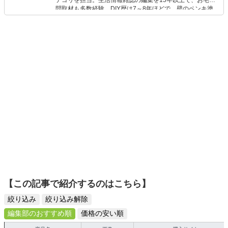
テゴリを担当。生活情報雑誌の編集を15年以上で、お宅訪
問取材も多数経験。DIY歴は7～8年ほどで、壁のペンキ塗
りや壁紙チェンジなどもチャレンジ済み。初心者でもモノ
選びがしやすい記事をお届けします！
【この記事で紹介するのはこちら】
絞り込み
絞り込み解除
編集部のおすすめ順
価格の安い順