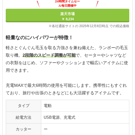
24時間タイムセー
ル毎日開催中
楽天市場
￥ 8,234
※各社通販サイトの 2025年12月8日時点 での税込価格
軽量なのにハイパワーが特徴！
軽さとぐんぐん毛玉を取る力強さを兼ね備えた、ランボーの毛玉
取り機。
2段階のスピード調整が可能
で、セーターやシャツなど
の衣類をはじめ、ソファーやクッションまで幅広いアイテムに使
用できます。
充電MAXで最大6時間の使用を可能にします。携帯性にもすぐれ
ており、旅行や出張のときなどにも大活躍するアイテムです。
タイプ
電動
給電方法
USB電源、充電式
カッター
ー