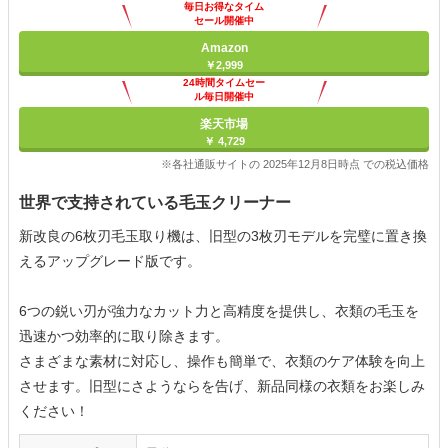
毎日お得なタイム
セール開催中
Amazon
￥2,999
24時間タイムセー
ル毎日開催中
楽天市場
￥ 4,729
※各社通販サイトの 2025年12月8日時点 での税込価格
世界で支持されている毛玉クリーナー
新改良の6枚刃毛玉取り機は、旧型の3枚刃モデルを完璧に置き換
えるアップグレード版です。
6つの鋭い刃が強力なカット力と高精度を提供し、衣類の毛玉を
迅速かつ効率的に取り除きます。
さまざまな素材に対応し、操作も簡単で、衣類のケア体験を向上
させます。旧型にさようならを告げ、新品同様の衣類をお楽しみ
ください！