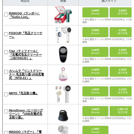
商品名
画像
購入サイト
6,649円
8,234円
RANVOO（ランボー）
Amazon
楽天市場
『GoGo Lint』
※各社通販サイトの 2025年12月8日時点 での税
価格
2,999円
4,729円
FOXCUP『毛玉クリーナ
Amazon
楽天市場
ー』
※各社通販サイトの 2025年12月8日時点 での税
価格
2,445円
2,754円
T-fal（ティファール）
Amazon
楽天市場
『充電式毛玉クリーナー
（JB7000J0）』
※各社通販サイトの 2025年11月25日時点 での税
込価格
2,345円
2,791円
カシムラ『リントクリー
Amazon
楽天市場
ナー 毛玉取り器 USB充電
式 （NTD-31）』
※各社通販サイトの 2025年11月25日時点 での税
込価格
1,399円
5,712円
Amazon
楽天市場
MIITO『毛玉取り機』
※各社通販サイトの 2025年12月8日時点 での税
価格
2,580円
1,780〜円
HeroGreen（ヒーローグ
Amazon
楽天市場
リーン）『USB充電式毛
玉取り器』
※各社通販サイトの 2025年11月25日時点 での税
込価格
1,799円
MAGOO（マグー）『電
Amazon