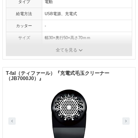
タイプ
電動
給電方法
USB電源、充電式
カッター
-
サイズ
幅30×奥行50×高さ70ｍｍ
重さ
260g
全てを見る
T-fal（ティファール）『充電式毛玉クリーナー
（JB7000J0）』