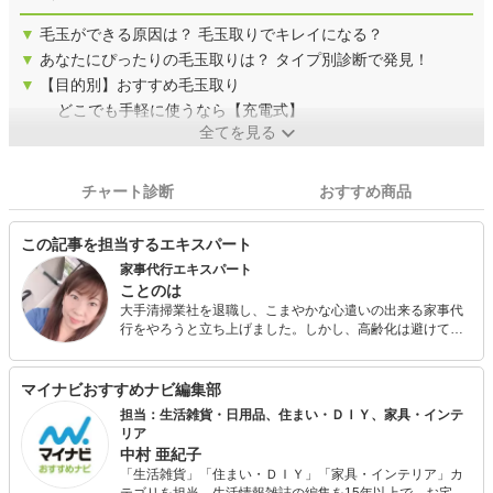
▼
毛玉ができる原因は？ 毛玉取りでキレイになる？
▼
あなたにぴったりの毛玉取りは？ タイプ別診断で発見！
▼
【目的別】おすすめ毛玉取り
どこでも手軽に使うなら【充電式】
全てを見る
チャート診断
おすすめ商品
この記事を担当するエキスパート
家事代行エキスパート
ことのは
大手清掃業社を退職し、こまやかな心遣いの出来る家事代
行をやろうと立ち上げました。しかし、高齢化は避けては
通れないと痛感し介護職としてパート勤務しております。
高齢者の身の回りの家事代行にも対応できるよう邁進中で
す。
マイナビおすすめナビ編集部
担当：生活雑貨・日用品、住まい・ＤＩＹ、家具・インテ
リア
中村 亜紀子
「生活雑貨」「住まい・ＤＩＹ」「家具・インテリア」カ