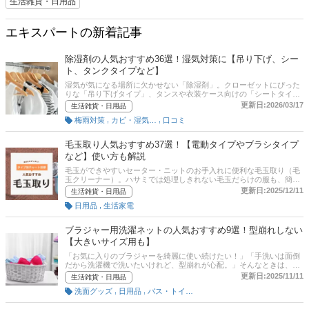
生活雑貨・日用品
エキスパートの新着記事
除湿剤の人気おすすめ36選！湿気対策に【吊り下げ、シー
ト、タンクタイプなど】
湿気が気になる場所に欠かせない「除湿剤」。クローゼットにぴった
りな「吊り下げタイプ」、タンスや衣装ケース向けの「シートタイ
プ」、部屋用の「タンクタイプ」など様々な種類があります。また繰
更新日:2026/03/17
生活雑貨・日用品
り返し使える半永久タイプも人気です。そこで本記事では、除湿剤の
,
,
梅雨対策
カビ・湿気対策
口コミ
選び方とおすすめ商品を紹介します。ドライペットシリーズをはじめ
人気商品を多数ピックアップ。ポイントは置く場所によって適した商
品を選ぶことです。後半には、比較一覧表や通販サイトの最新人気ラ
毛玉取り人気おすすめ37選！【電動タイプやブラシタイプ
ンキングもあるので、売れ筋や口コミとあわせてチェックしてみてく
など】使い方も解説
ださい。
毛玉ができやすいセーター・ニットのお手入れに便利な毛玉取り（毛
玉クリーナー）。ハサミでは処理しきれない毛玉だらけの服も、簡単
に処理できます。ダイソー・セリアなどの100均でも購入できる毛玉
更新日:2025/12/11
生活雑貨・日用品
取りですが、コンセント・充電式の電動タイプ、手動のブラシタイプ
,
日用品
生活家電
などさまざまな種類があります。この記事では、チャート診断による
毛玉取りの選び方と、テスコム、ティファールなど人気メーカーのお
すすめの商品をご紹介します。さらに記事後半では、毛玉取りの使い
ブラジャー用洗濯ネットの人気おすすめ9選！型崩れしない
方や通販サイトの人気売れ筋ランキングもチェックできます。気にな
【大きいサイズ用も】
る方は、ぜひ最後までご覧ください！
「お気に入りのブラジャーを綺麗に使い続けたい！」「手洗いは面倒
だから洗濯機で洗いたいけれど、型崩れが心配。」そんなときは、ブ
ラジャー専用の洗濯ネットを使って洗濯機で洗濯しましょう。デリケ
更新日:2025/11/11
生活雑貨・日用品
ートなランジェリーの型崩れやほつれなどを防ぐには欠かせないアイ
,
,
洗面グッズ
日用品
バス・トイレ・洗面グッズ
テムです。この記事では、ブラジャー用洗濯ネットの選び方とおすす
め商品をご紹介します。大きいサイズのブラジャーに対応したもの、