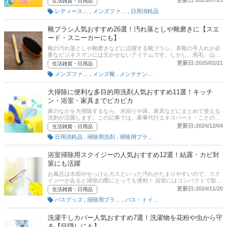
更新日:2025/07/23
生活雑貨・日用品
が、実際にシワが取れるのか、どの商品を選べばいいのか迷ってしま
,
,
レディースファッション雑貨
メンズファッション雑貨・小物
日用消耗品
う方も多いのではないでしょうか。そこで今回は、家事代行エキスパ
ート・ことのはさんからのアドバイスをもとに、シワ取りスプレーの
選び方とおすすめ商品をご紹介！なかにはシワ取りだけでなく、消臭
靴ブラシ人気おすすめ26選！汚れ落としや靴磨きに【スエ
や花粉、静電気対策も一緒にできる機能的な商品もピックアップして
ード・スニーカーにも】
います。 また、記事後半にはシワ取りスプレーの作り方や、通販サイ
トの人気売れ筋ランキングリンクも掲載。口コミや売れ筋をチェック
靴の汚れ落としや靴磨きなどに活躍する靴ブラシ。革靴の手入れが必
して使い勝手のよいシワ取りスプレーを見つけてくださいね。
要なビジネスマンには欠かせないアイテムです。しかし、馬毛、山羊
毛、豚毛などさまざまな種類があり、どれを選ぶべきか迷ってしまい
更新日:2025/02/21
生活雑貨・日用品
ますよね。そこでこの記事では、家事代行エキスパート・ことのはさ
,
,
メンズファッション雑貨・小物
メンズ靴
メンテナンス用品（靴用）
んにお話をうかがい、靴ブラシの選び方と、コロニル・コロンブス・
サフィールなどの人気メーカーから選んだおすすめ商品をご紹介。靴
ブラシの使い方についても解説します。さらに記事後半では、通販サ
大掃除に便利な多目的用洗剤人気おすすめ11選！キッチ
イトの人気売れ筋ランキングもチェックできます。気になる方は、ぜ
ン・浴室・家具までピカピカ
ひ最後までご覧ください。
家のなかを大掃除するなら、水回りや床、家具などにまとめて使える
洗剤が活躍します。この記事では、家事代行エキスパート・ことのは
さんと編集部が、大掃除に便利な多目的用洗剤の選び方、おすすめ商
更新日:2024/12/04
生活雑貨・日用品
品をご紹介します。多目的用洗剤は、落としたい汚れに合わせて選ぶ
,
,
日用消耗品
掃除用洗剤
掃除用ブラシ・スポンジ
こともポイントです。記事後半には、通販サイトの口コミや評判、最
新人気ランキングやスペック比較表もありますので、ぜひチェックし
てみてください。
浴室掃除用スクイジーの人気おすすめ12選！結露・カビ対
策にも活躍
お風呂は水垢やせっけんカスといった汚れがたまりやすいので、スク
イジーがあると掃除の際にとっても便利！ 浴室にはコンパクトで取り
まわしのよいミニサイズも使い勝手がいいですよ。この記事では、そ
更新日:2024/11/20
生活雑貨・日用品
んな浴室掃除に向くスクイジーの選び方とおすすめの商品を厳選！ 記
,
,
バスグッズ
掃除用ブラシ・スポンジ
バス・トイレ・洗面グッズ
事の後半では、通販サイトの人気商品ランキングも掲載しています。
洗濯干しカバー人気おすすめ7選！洗濯物を花粉や虫から守
る【目隠しにも】