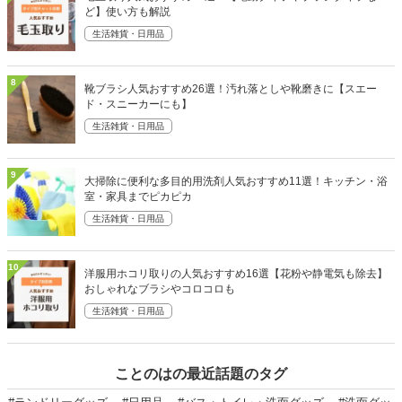
ど】使い方も解説
生活雑貨・日用品
8
靴ブラシ人気おすすめ26選！汚れ落としや靴磨きに【スエー
ド・スニーカーにも】
生活雑貨・日用品
9
大掃除に便利な多目的用洗剤人気おすすめ11選！キッチン・浴
室・家具までピカピカ
生活雑貨・日用品
10
洋服用ホコリ取りの人気おすすめ16選【花粉や静電気も除去】
おしゃれなブラシやコロコロも
生活雑貨・日用品
ことのはの最近話題のタグ