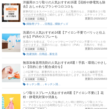
気分があがるかわいいデザインもありますよ。記事後半には、
洋服用ホコリ取りの人気おすすめ16選【花粉や静電気も除
Amazonなどの通販サイトの最新人気ランキングのリンク、ブラジャ
去】おしゃれなブラシやコロコロも
ーの入れ方やお手入れ方法も解説します。ぜひ記事を参考にして、大
切なランジェリーを守る洗濯ネットを見つけてくださいね。
家事代行エキスパートのことのはさんに取材のもと、洋服用ホコリ取
りのおすすめ商品をご紹介します。天然毛ブラシ、エチケットブラ
シ、粘着シートの3タイプに分けて紹介するので、各タイプの特徴を
更新日:2025/10/17
生活雑貨・日用品
しっかりおさえたうえで、ウールやカシミヤなど衣類の素材に合わせ
,
,
掃除用ブラシ・スポンジ
日用品
掃除グッズ
て選んでくださいね。洋服用ホコリ取りを上手に活用して、お気に入
りの衣類を長持ちさせましょう！ 記事後半には比較一覧表、通販サイ
トにおける最新人気ランキングのリンクもあるので、売れ筋や口コミ
洗濯のり人気おすすめ14選【アイロン不要でパリッと仕上
も確認してみてください。
がる】PVAやスプレーも
洗濯のりを使えば、ワイシャツやシーツがアイロン不要でパリッと仕
上がりますよ。洗濯のりには、合成のり（PVA）、天然のり、半合成
のりの3種類があり、それぞれのメリット・デメリットを踏まえて選
更新日:2025/10/08
生活雑貨・日用品
ぶことが大切です。そこでこの記事では、洗濯のりの選び方と、スプ
,
,
洗濯洗剤
日用品
新生活
レータイプ、洗濯機に入れて使えるタイプなどのおすすめ商品をご紹
介します。さらに記事後半では、洗濯のりの使い方や通販サイトの人
気売れ筋ランキングもチェックできます。気になる方は、ぜひ最後ま
無添加食器用洗剤の人気おすすめ8選！手肌・環境にやさし
でご覧ください
い【目的に合う配合成分を】
この記事では、家事代行エキスパート・ことのはさんと編集部で選
ぶ、おすすめの無添加食器用洗剤を紹介します。食器洗いで手荒れに
悩まされている方、より身体にとって安全な洗剤を探している方、環
更新日:2025/09/03
生活雑貨・日用品
境にやさしくエコな商品を探している方必見です！ 石油系化学物質、
,
キッチン用洗剤
キッチン消耗品
着色料、香料、保存料など、なにが無添加かをしっかり確認して、目
的に合った商品を選ぶことが大切です。記事後半には、無添加食器用
洗剤の効率的な使い方、Amazonなどの通販サイトの最新人気ランキ
シワ取りスプレー人気おすすめ8選【アイロン不要に】花
ングのリンクもあるので、売れ筋や口コミを確認してみましょう。
粉・静電気対策や消臭も
スーツやワイシャツのシワを伸ばしたい時に便利なシワ取りスプレ
ー。アイロンをかける時間がなかったり、アイロンがけが面倒な時に
活躍します。コンビニやドラックストアで購入することも可能です