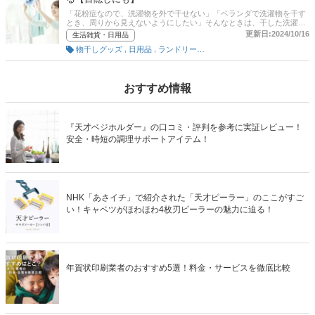
「花粉症なので、洗濯物を外で干せない」「ベランダで洗濯物を干す
とき、周りから見えないようにしたい」そんなときは、干した洗濯物
を覆うようにして使う洗濯干しカバーを使いましょう。洗濯干しカバ
更新日:2024/10/16
生活雑貨・日用品
ーは、急な雨や花粉、虫から洗濯物を守ってくれるだけでなく、洗濯
,
,
物干しグッズ
日用品
ランドリーグッズ
物の目隠しにもぴったり！この記事では、家事代行エキスパート・こ
とのはさんからのアドバイスをもとに、洗濯干しカバーの選び方とお
すすめ商品をご紹介します。さらに記事後半には、通販サイトの人気
売れ筋ランキングも！ 快適に洗濯物を干したい方は、ぜひ最後までご
覧ください！
おすすめ情報
『天才ベジホルダー』の口コミ・評判を参考に実証レビュー！
安全・時短の調理サポートアイテム！
NHK「あさイチ」で紹介された「天才ピーラー」のここがすご
い！キャベツがほわほわ4枚刃ピーラーの魅力に迫る！
年賀状印刷業者のおすすめ5選！料金・サービスを徹底比較