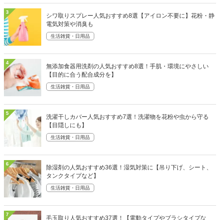
3
シワ取りスプレー人気おすすめ8選【アイロン不要に】花粉・静
電気対策や消臭も
生活雑貨・日用品
4
無添加食器用洗剤の人気おすすめ8選！手肌・環境にやさしい
【目的に合う配合成分を】
生活雑貨・日用品
5
洗濯干しカバー人気おすすめ7選！洗濯物を花粉や虫から守る
【目隠しにも】
生活雑貨・日用品
6
除湿剤の人気おすすめ36選！湿気対策に【吊り下げ、シート、
タンクタイプなど】
生活雑貨・日用品
7
毛玉取り人気おすすめ37選！【電動タイプやブラシタイプな