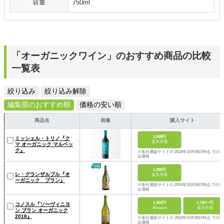
容量
750ml
「オーガニックワイン」のおすすめ商品の比較
一覧表
絞り込み
絞り込み解除
編集部のおすすめ順
価格の安い順
商品名
画像
購入サイト
1,048円
ミッシェル・トリノ『ク
楽天市場
マ オーガニック マルベッ
ク』
※各社通販サイトの 2024年10月06日時点 での税
込価格
1,300円
レ・グランザルブル『オ
楽天市場
ーガニック ブラン』
※各社通販サイトの 2024年10月06日時点 での税
込価格
1,360円
1,730〜円
コノスル『ソーヴィニヨ
Amazon
楽天市場
ン ブラン オーガニック
2018』
※各社通販サイトの 2024年10月06日時点 での税
込価格