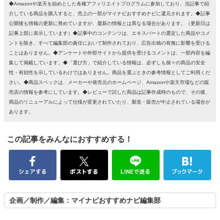
◆Amazonや楽天を始めとした各種アフィリエイトプログラムに参加しており、当記事で紹
介している商品を購入すると、売上の一部がマイナビおすすめナビに還元されます。◆記事
公開後も情報の更新に努めていますが、最新の情報とは異なる場合があります。（更新日は
記事上部に表示しています）◆記事中のコンテンツは、エキスパートの選定した商品やコメ
ントを除き、すべて編集部の責任において制作されており、広告出稿の有無に影響を受ける
ことはありません。◆アンケートや外部サイトから提供を受けるコメントは、一部内容を編
集して掲載しています。◆「選び方」で紹介している情報は、必ずしも個々の商品の安全
性・有効性を示しているわけではありません。商品を選ぶときの参考情報としてご利用くだ
さい。◆商品スペックは、メーカーや発売元のホームページ、Amazonや楽天市場などの販
売店の情報を参考にしています。◆レビューで試した商品は記事作成時のもので、その後、
商品のリニューアルによって仕様が変更されていたり、製造・販売が中止されている場合が
あります。
この記事をみんなにおすすめする！
企画／制作／編集：マイナビおすすめナビ編集部