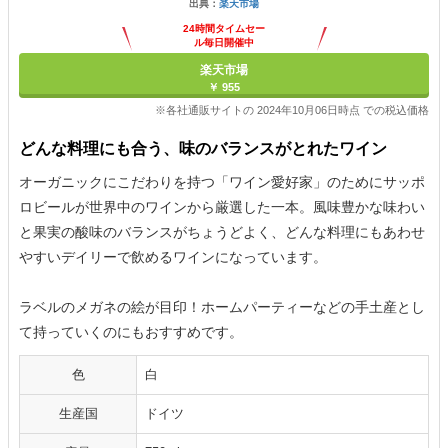
出典：
楽天市場
24時間タイムセー
ル毎日開催中
楽天市場
￥ 955
※各社通販サイトの 2024年10月06日時点 での税込価格
どんな料理にも合う、味のバランスがとれたワイン
オーガニックにこだわりを持つ「ワイン愛好家」のためにサッポ
ロビールが世界中のワインから厳選した一本。風味豊かな味わい
と果実の酸味のバランスがちょうどよく、どんな料理にもあわせ
やすいデイリーで飲めるワインになっています。
ラベルのメガネの絵が目印！ホームパーティーなどの手土産とし
て持っていくのにもおすすめです。
色
白
生産国
ドイツ