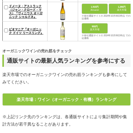
ドメーヌ・アストラック
1,915円
1,286円
（ジャン・クロード・マ
Amazon
楽天市場
ス）『ヴィニウス オーガ
※各社通販サイトの 2024年10月06日時点 での税
ニック シャルドネ』
込価格
955円
ビオマニア『オーガニッ
楽天市場
ク ドイツ リースリング』
※各社通販サイトの 2024年10月06日時点 での税
込価格
オーガニックワインの売れ筋をチェック
通販サイトの最新人気ランキングを参考にする
楽天市場でのオーガニックワインの売れ筋ランキングも参考にして
みてください。
楽天市場：ワイン（オーガニック・有機）ランキング
※上記リンク先のランキングは、各通販サイトにより集計期間や集
計方法が若干異なることがあります。