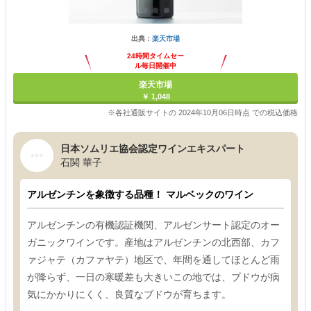
出典：
楽天市場
24時間タイムセー
ル毎日開催中
楽天市場
￥ 1,048
※各社通販サイトの 2024年10月06日時点 での税込価格
日本ソムリエ協会認定ワインエキスパート
石関 華子
アルゼンチンを象徴する品種！ マルベックのワイン
アルゼンチンの有機認証機関、アルゼンサート認定のオー
ガニックワインです。産地はアルゼンチンの北西部、カフ
ァジャテ（カファヤテ）地区で、年間を通してほとんど雨
が降らず、一日の寒暖差も大きいこの地では、ブドウが病
気にかかりにくく、良質なブドウが育ちます。