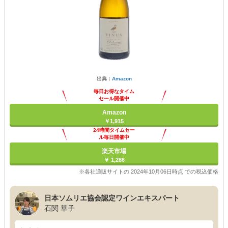
出典：
Amazon
毎日お得なタイム
セール開催中
Amazon
￥1,915
24時間タイムセー
ル毎日開催中
楽天市場
￥ 1,286
※各社通販サイトの 2024年10月06日時点 での税込価格
日本ソムリエ協会認定ワインエキスパート
石関 華子