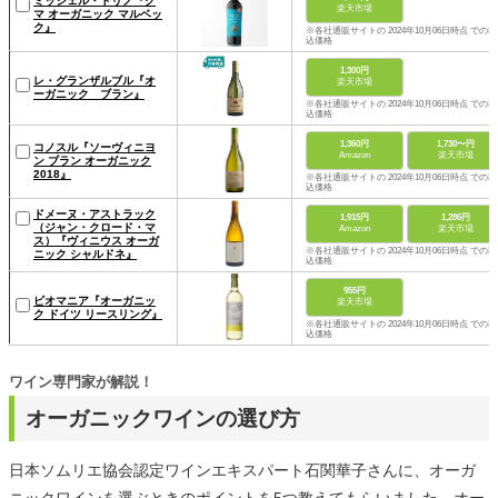
ミッシェル・トリノ『ク
楽天市場
マ オーガニック マルベッ
ク』
※各社通販サイトの 2024年10月06日時点 での税
込価格
1,300円
レ・グランザルブル『オ
楽天市場
ーガニック ブラン』
※各社通販サイトの 2024年10月06日時点 での税
込価格
1,360円
1,730〜円
コノスル『ソーヴィニヨ
Amazon
楽天市場
ン ブラン オーガニック
2018』
※各社通販サイトの 2024年10月06日時点 での税
込価格
ドメーヌ・アストラック
1,915円
1,286円
（ジャン・クロード・マ
Amazon
楽天市場
ス）『ヴィニウス オーガ
※各社通販サイトの 2024年10月06日時点 での税
ニック シャルドネ』
込価格
955円
ビオマニア『オーガニッ
楽天市場
ク ドイツ リースリング』
※各社通販サイトの 2024年10月06日時点 での税
込価格
ワイン専門家が解説！
オーガニックワインの選び方
日本ソムリエ協会認定ワインエキスパート石関華子さんに、オーガ
ニックワインを選ぶときのポイントを5つ教えてもらいました。オー