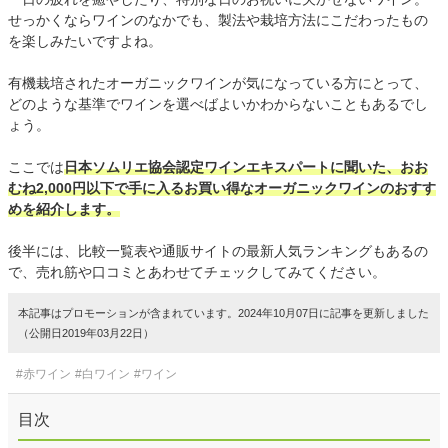
せっかくならワインのなかでも、製法や栽培方法にこだわったもの
を楽しみたいですよね。
有機栽培されたオーガニックワインが気になっている方にとって、
どのような基準でワインを選べばよいかわからないこともあるでし
ょう。
ここでは
日本ソムリエ協会認定ワインエキスパートに聞いた、おお
むね2,000円以下で手に入るお買い得なオーガニックワインのおすす
めを紹介します。
後半には、比較一覧表や通販サイトの最新人気ランキングもあるの
で、売れ筋や口コミとあわせてチェックしてみてください。
本記事はプロモーションが含まれています。2024年10月07日に記事を更新しました
（公開日2019年03月22日）
#赤ワイン
#白ワイン
#ワイン
目次