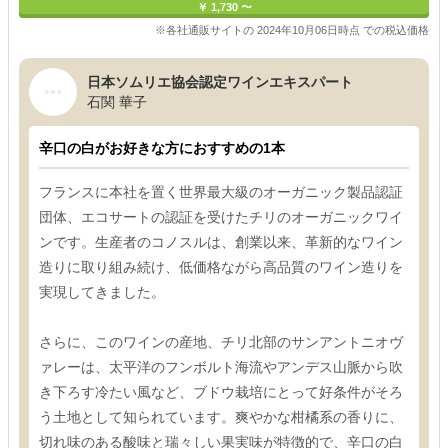
￥ 1,730 〜
※各社通販サイトの 2024年10月06日時点 での税込価格
日本ソムリエ協会認定ワインエキスパート
石関 華子
辛口の白がお好きな方におすすめの1本
フランスに本社を置く世界最大級のオーガニック製品認証
団体、エコサートの認証を受けたチリのオーガニックワイ
ンです。生産者のコノスルは、創業以来、革新的なワイン
造りに取り組み続け、低価格ながら高品質のワイン造りを
実現してきました。
さらに、このワインの産地、チリ北部のサンアントニオヴ
ァレーは、太平洋のフンボルト海流やアンデス山脈から吹
き下ろす冷たい風など、ブドウ栽培にとって好条件がそろ
う土地として知られています。爽やかな柑橘系の香りに、
切れ味のある酸味と瑞々しい果実味が特徴的で、辛口の白