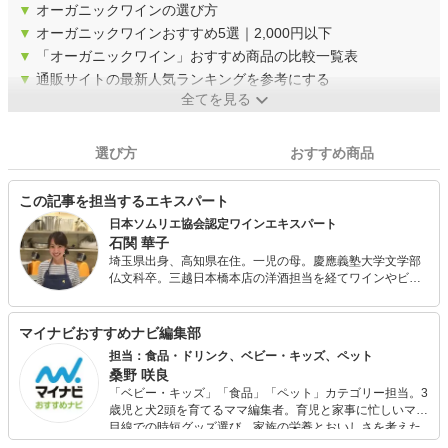
▼
オーガニックワインの選び方
▼
オーガニックワインおすすめ5選｜2,000円以下
▼
「オーガニックワイン」おすすめ商品の比較一覧表
▼
通販サイトの最新人気ランキングを参考にする
全てを見る
選び方
おすすめ商品
この記事を担当するエキスパート
日本ソムリエ協会認定ワインエキスパート
石関 華子
埼玉県出身、高知県在住。一児の母。慶應義塾大学文学部
仏文科卒。三越日本橋本店の洋酒担当を経てワインやビー
ル、ウィスキーなどの洋酒全般の知識を培い、2016年、
J.S.Aワインエキスパートの資格を取得。 現在はOffice Le
Lionの代表として、高知県内のワイナリーのアドバイザー
マイナビおすすめナビ編集部
やワイン検定の講師を務める一方、ワインに関連する記事
担当：食品・ドリンク、ベビー・キッズ、ペット
やコラム等の執筆も多数手がけています。2019年、日本ソ
桑野 咲良
ムリエ協会高知支部副支部長に就任。
「ベビー・キッズ」「食品」「ペット」カテゴリー担当。3
歳児と犬2頭を育てるママ編集者。育児と家事に忙しいママ
目線での時短グッズ選び、家族の栄養とおいしさを考えた
食品選び、束の間のリラックスタイムを楽しむためのスイ