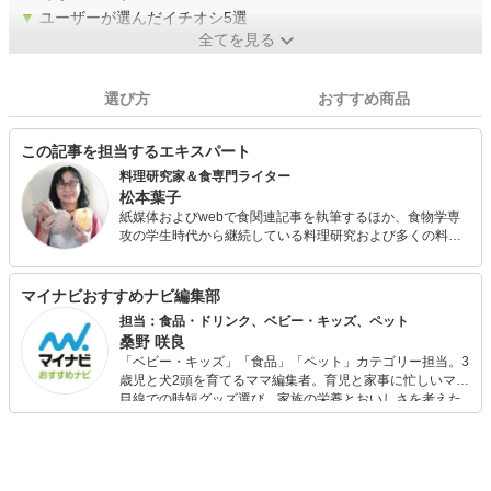
▼
ユーザーが選んだイチオシ5選
全てを見る
選び方
おすすめ商品
この記事を担当するエキスパート
料理研究家＆食専門ライター
松本葉子
紙媒体およびwebで食関連記事を執筆するほか、食物学専
攻の学生時代から継続している料理研究および多くの料理
人や飲食店、生産現場を取材してきた経験を生かして食品
メーカーや飲食店などにレシピ提供・メニューアドバイス
を行っている。
マイナビおすすめナビ編集部
担当：食品・ドリンク、ベビー・キッズ、ペット
桑野 咲良
「ベビー・キッズ」「食品」「ペット」カテゴリー担当。3
歳児と犬2頭を育てるママ編集者。育児と家事に忙しいママ
目線での時短グッズ選び、家族の栄養とおいしさを考えた
食品選び、束の間のリラックスタイムを楽しむためのスイ
ーツ選びに自信あり。鋭い目線で商品を見極め、少しでも
日々の生活が豊かになるものを紹介します。