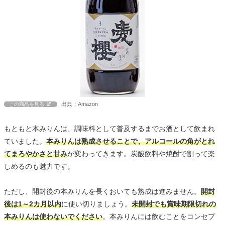
出典：Amazon
この商品を見る
もともと本みりんは、調味料として普及するまでお酒として飲まれ
ていました。
本みりんは熟成させることで、アルコールの角がとれ
てまろやかさと甘み
が変わってきます。炭酸飲料や焼酎で割って楽
しめるのも魅力です。
ただし、開封後の本みりんを長くおいても熟成は進みません。
開封
後は1～2カ月以内
に使い切りましょう。
未開封でも賞味期限切れの
本みりんは使わないでください
。本みりんには飲むことをコンセプ