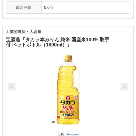
総合評価
5.0点
工業的製法・大容量
宝酒造『タカラ本みりん 純米 国産米100% 取手
付 ペットボトル（1800ml）』
出典：
Amazon