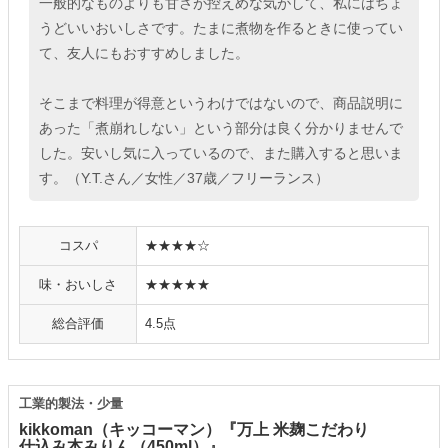
一般的なものよりも甘さが控えめな気がして、私にはちょ
うどいいおいしさです。たまに煮物を作るときに使ってい
て、友人にもおすすめしました。
そこまで料理が得意というわけではないので、商品説明に
あった「煮崩れしない」という部分は良く分かりませんで
した。安いし気に入っているので、また購入すると思いま
す。（Y.T.さん／女性／37歳／フリーランス）
コスパ
★★★★☆
味・おいしさ
★★★★★
総合評価
4.5点
工業的製法・少量
kikkoman（キッコーマン）『万上 米麹こだわり
仕込み本みりん（450ml）』