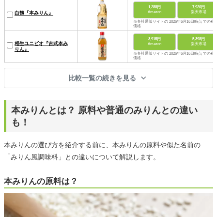
1,288円
7,920円
Amazon
楽天市場
白鶴『本みりん』
※各社通販サイトの 2026年6月16日時点 での税
価格
3,915円
5,398円
相生ユニビオ『古式本み
Amazon
楽天市場
りん』
※各社通販サイトの 2026年6月16日時点 での税
価格
比較一覧の続きを見る
本みりんとは？ 原料や普通のみりんとの違い
も！
本みりんの選び方を紹介する前に、本みりんの原料や似た名前の
「みりん風調味料」との違いについて解説します。
本みりんの原料は？