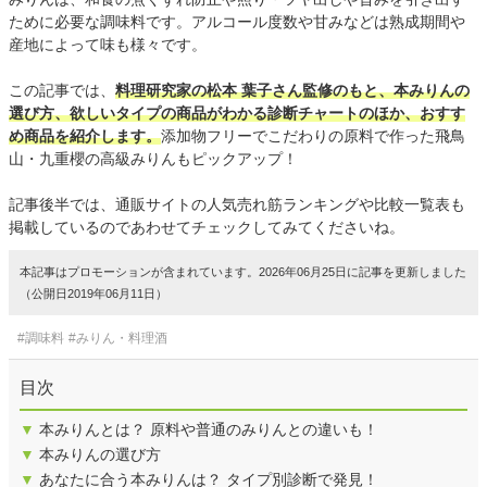
ために必要な調味料です。アルコール度数や甘みなどは熟成期間や
産地によって味も様々です。
この記事では、
料理研究家の松本 葉子さん監修のもと、本みりんの
選び方、欲しいタイプの商品がわかる診断チャートのほか、おすす
め商品を紹介します。
添加物フリーでこだわりの原料で作った飛鳥
山・九重櫻の高級みりんもピックアップ！
記事後半では、通販サイトの人気売れ筋ランキングや比較一覧表も
掲載しているのであわせてチェックしてみてくださいね。
本記事はプロモーションが含まれています。2026年06月25日に記事を更新しました
（公開日2019年06月11日）
#調味料
#みりん・料理酒
目次
▼
本みりんとは？ 原料や普通のみりんとの違いも！
▼
本みりんの選び方
▼
あなたに合う本みりんは？ タイプ別診断で発見！