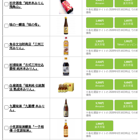
4,400円
4,620円
杉井酒造『純米本みりん
Amazon
楽天市場
飛鳥山』
※各社通販サイトの 2026年6月16日時点 での税
価格
1,486円
1,697円
Amazon
楽天市場
味の一醸造『味の母』
※各社通販サイトの 2026年6月16日時点 での税
価格
1,991円
1,991円
角谷文治郎商店『三州三
楽天市場
Yahoo!ショッピング
河みりん』
※各社通販サイトの 2026年6月16日時点 での税
価格
2,416円
1,880円
杉浦味淋『古式三河仕込
Amazon
楽天市場
愛桜 純米本みりん』
※各社通販サイトの 2026年6月16日時点 での税
価格
8,200円
9,494円
白扇酒造『福来純 伝統製
Amazon
楽天市場
法 熟成本みりん』
※各社通販サイトの 2026年6月16日時点 での税
価格
9,700円
9,980円
九重味淋『九重櫻 本みり
Amazon
楽天市場
ん』
※各社通販サイトの 2026年6月16日時点 での税
価格
1,890円
小笠原味淋醸造『一子相
楽天市場
傳 小笠原味淋』
※各社通販サイトの 2026年6月16日時点 での税
価格