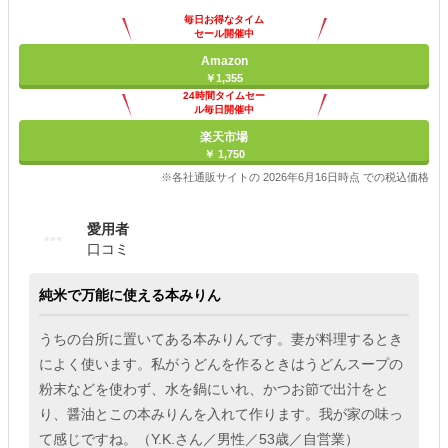
毎日お得なタイム
セール開催中
Amazon
￥1,355
24時間タイムセー
ル毎日開催中
楽天市場
￥ 1,750
※各社通販サイトの 2026年6月16日時点 での税込価格
愛用者
口コミ
純米で万能に使える本みりん
うちの台所に置いてある本みりんです。妻が料理するとき
によく使います。私がうどんを作るときはうどんスープの
粉末などを使わず、水を鍋にいれ、かつお節で出汁をと
り、醤油とこの本みりんを入れて作ります。我が家の味っ
て感じですね。（Y.K.さん／男性／53歳／自営業）