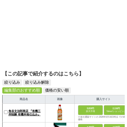
【この記事で紹介するのはこちら】
絞り込み
絞り込み解除
編集部のおすすめ順
価格の安い順
商品名
画像
購入サイト
3,819円
2,116円
角谷文治郎商店 『有機三
楽天市場
Yahoo!ショッピング
州味醂 有機本格仕込み』
※各社通販サイトの 2026年6月16日時点 での税
価格