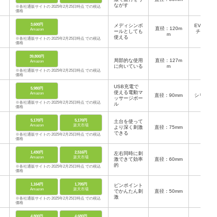
ながす
※各社通販サイトの 2025年2月25日時点 での税込
価格
3,600円
メディシンボ
EVA樹脂
直径：120m
Amazon
ールとしても
チール、
m
使える
S樹脂
※各社通販サイトの 2025年2月25日時点 での税込
価格
39,800円
局部的な使用
直径：127m
Amazon
-
に向いている
m
※各社通販サイトの 2025年2月25日時点 での税込
価格
USB充電で
5,980円
使える電動マ
Amazon
直径：90mm
シリコン
ッサージボー
※各社通販サイトの 2025年2月25日時点 での税込
ル
価格
5,170円
5,170円
土台を使って
Amazon
楽天市場
より深く刺激
直径：75mm
PVC
できる
※各社通販サイトの 2025年2月25日時点 での税込
価格
1,430円
2,516円
左右同時に刺
Amazon
楽天市場
激できて効率
直径：60mm
-
的
※各社通販サイトの 2025年2月25日時点 での税込
価格
1,164円
1,705円
ピンポイント
Amazon
楽天市場
でかんたん刺
直径：50mm
-
激
※各社通販サイトの 2025年2月25日時点 での税込
価格
4,800円
4,680円