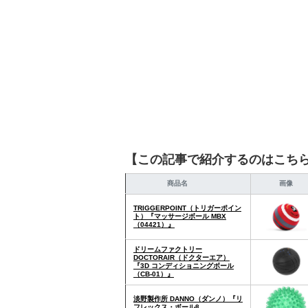
【この記事で紹介するのはこち
商品名
画像
TRIGGERPOINT（トリガーポイン
ト）『マッサージボール MBX
（04421）』
ドリームファクトリー
DOCTORAIR（ドクターエア）
『3D コンディショニングボール
（CB-01）』
淡野製作所 DANNO（ダンノ）『リ
フレックス・ボール8