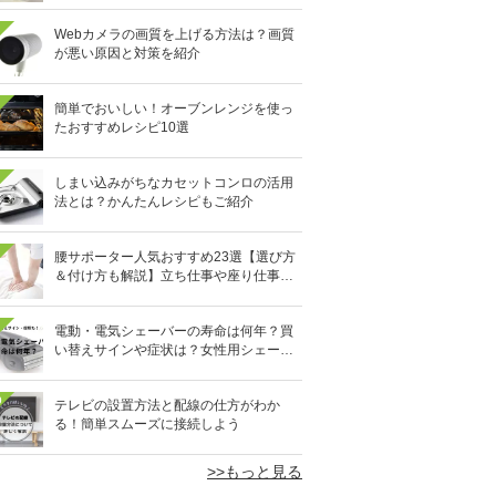
Webカメラの画質を上げる方法は？画質
が悪い原因と対策を紹介
簡単でおいしい！オーブンレンジを使っ
たおすすめレシピ10選
しまい込みがちなカセットコンロの活用
法とは？かんたんレシピもご紹介
腰サポーター人気おすすめ23選【選び方
＆付け方も解説】立ち仕事や座り仕事、
スポーツ時に
電動・電気シェーバーの寿命は何年？買
い替えサインや症状は？女性用シェーバ
ーも
0
テレビの設置方法と配線の仕方がわか
る！簡単スムーズに接続しよう
>>もっと見る