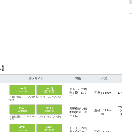
ら】
購入サイト
特徴
サイズ
素材
2,500円
2,961円
ストライプ構
Amazon
楽天市場
造で滑りにく
直径：65mm
EVAフォ
い
※各社通販サイトの 2025年2月25日時点 での税込
価格
外殻：シ
8,613円
7,984円
振動機能で筋
直径：122m
ン樹脂、
Amazon
楽天市場
肉疲労のサポ
m
体：ABS
ートに
※各社通販サイトの 2025年2月25日時点 での税込
脂
価格
600円
690円
トゲトゲの刺
Amazon
楽天市場
激で血行をう
直径：80mm
PVC