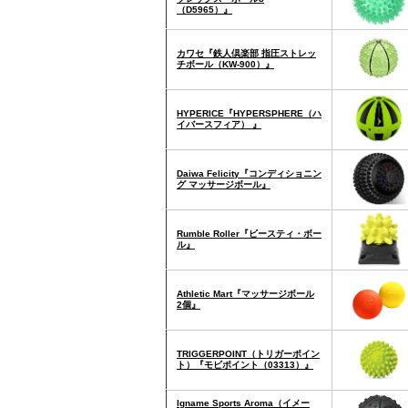
（D5965）』
カワセ『鉄人倶楽部 指圧ストレッ
チボール（KW-900）』
HYPERICE『HYPERSPHERE（ハ
イバースフィア） 』
Daiwa Felicity『コンディショニン
グ マッサージボール』
Rumble Roller『ビースティ・ボー
ル』
Athletic Mart『マッサージボール
2個』
TRIGGERPOINT（トリガーポイン
ト）『モビポイント（03313）』
Igname Sports Aroma（イメー