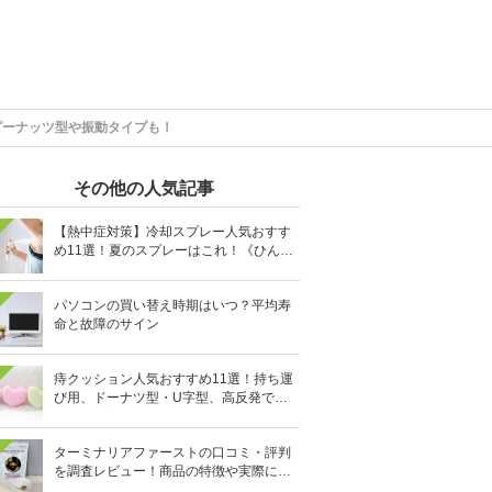
ピーナッツ型や振動タイプも！
その他の人気記事
【熱中症対策】冷却スプレー人気おすす
め11選！夏のスプレーはこれ！《ひんや
り清涼続く》
パソコンの買い替え時期はいつ？平均寿
命と故障のサイン
痔クッション人気おすすめ11選！持ち運
び用、ドーナツ型・U字型、高反発で硬
めなどを厳選
ターミナリアファーストの口コミ・評判
を調査レビュー！商品の特徴や実際に飲
んでみた効果、感想を徹底調査！