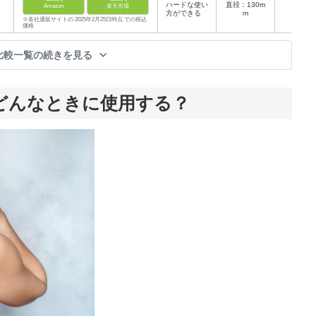
ハードな使い
直径：130m
Amazon
楽天市場
EVA
方ができる
m
※各社通販サイトの 2025年2月25日時点 での税込
価格
比較一覧の続きを見る
どんなときに使用する？