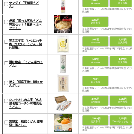
2,330円
2,430円
ヤマダイ『手緒里うど
Amazon
楽天市場
ん』
※各社通販サイトの 2026年04月09日時点 での税
込価格
1,250円
虎屋『選べる五島うどん
楽天市場
特別セット 3種食べ比べ
セット』
※各社通販サイトの 2026年04月09日時点 での税
込価格
1,080円
3,240円
寛文五年堂『いなにわ手
Amazon
楽天市場
綯（てない）うどん・切
れ端麺』
※各社通販サイトの 2026年4月13日時点 での税
価格
1,455円
1,830円
讃岐物産 『うどん県のう
Amazon
楽天市場
どん』
※各社通販サイトの 2026年04月09日時点 での税
込価格
780円
後文『稲庭手造り饂飩 か
楽天市場
んざし』
※各社通販サイトの 2026年04月09日時点 での税
込価格
2,800円
2,139円
なごやきしめん亭『名古
Amazon
楽天市場
屋名物コーチン味噌煮込
うどん』
※各社通販サイトの 2026年04月09日時点 での税
込価格
1,150〜円
3,294円
無限堂『稲庭うどん 徳用
楽天市場
Yahoo!ショッピング
切り落とし』
※各社通販サイトの 2026年4月13日時点 での税
価格