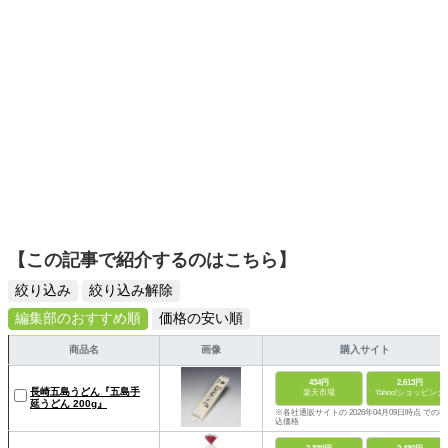
【この記事で紹介するのはこちら】
絞り込み
絞り込み解除
編集部のおすすめ順
価格の安い順
商品名
画像
購入サイト
434円
2,613円
長崎五島うどん『五島手
楽天市場
Yahoo!ショッピング
延うどん 200g』
※各社通販サイトの 2026年04月09日時点 での税
込価格