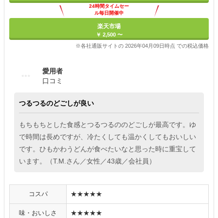
24時間タイムセー
ル毎日開催中
楽天市場
￥ 2,500 〜
※各社通販サイトの 2026年04月09日時点 での税込価格
愛用者
口コミ
つるつるのどごしが良い
もちもちとした食感とつるつるののどごしが最高です。ゆ
で時間は長めですが、冷たくしても温かくしてもおいしい
です。ひもかわうどんが食べたいなと思った時に重宝して
います。（T.M.さん／女性／43歳／会社員）
コスパ
★★★★★
味・おいしさ
★★★★★