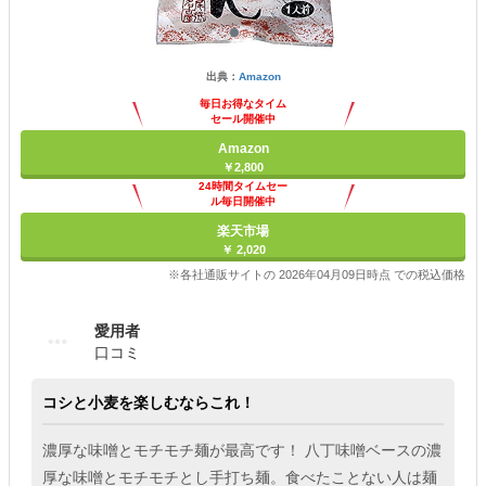
出典：
Amazon
毎日お得なタイム
セール開催中
Amazon
￥2,800
24時間タイムセー
ル毎日開催中
楽天市場
￥ 2,020
※各社通販サイトの 2026年04月09日時点 での税込価格
愛用者
口コミ
コシと小麦を楽しむならこれ！
濃厚な味噌とモチモチ麺が最高です！ 八丁味噌ベースの濃
厚な味噌とモチモチとし手打ち麺。食べたことない人は麺