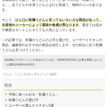
ん」。生うどんや冷凍うどんとはひと味違う、独特のコシがありま
す。
そして、
ひと口に乾麺うどんと言ってもいろいろな商品があって、
生産地やメーカーによって風味や食感が異なります
。最近では塩分
や糖質をカットしたタイプも人気になっています。
この記事では、乾麺のうどんの上手な選び方、ユーザーイチオシの
商品、編集部のおすすめの商品を紹介します。ぜひ好みに合う乾麺
うどんを見つけてください。
本記事はプロモーションが含まれています。2026年04月20日に記事を更新しました
（公開日2019年04月23日）
#そば・うどん
#お取り寄せグルメ
#麺類
目次
▼
手軽に食べられる「乾麺うどん」
▼
乾麺うどんの選び方
▼
ユーザーが選んだイチオシ5選