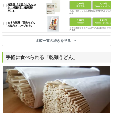
3,936円
4,176円
海津屋 『氷見うどんセッ
楽天市場
Yahoo!ショッピング
ト（細麺4本・極細麺2
本）』
※各社通販サイトの 2026年4月13日時点 での税
価格
1,640円
2,311円
ますだ製麺『五島うどん
Amazon
Yahoo!ショッピング
地獄だき スープ付き』
※各社通販サイトの 2026年04月09日時点 での税
込価格
比較一覧の続きを見る
手軽に食べられる「乾麺うどん」