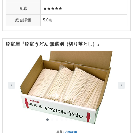
食感
★★★★★
総合評価
5.0点
稲庭屋『稲庭うどん 無選別（切り落とし）』
出典：
Amazon