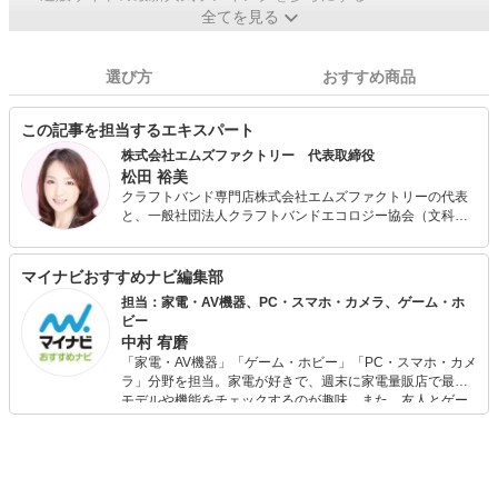
全てを見る
選び方
おすすめ商品
この記事を担当するエキスパート
株式会社エムズファクトリー 代表取締役
松田 裕美
クラフトバンド専門店株式会社エムズファクトリーの代表
と、一般社団法人クラフトバンドエコロジー協会（文科省
認可団体）の代表理事を務める。 著書３０冊。近年は、執
筆活動のほかに美術館での作品展や、新商品の開発などを
手掛ける。２０１８年は、テレビ取材１０社。雑誌取材５
マイナビおすすめナビ編集部
社。被災地の就業支援にも力を注いでいる。
担当：家電・AV機器、PC・スマホ・カメラ、ゲーム・ホ
ビー
中村 宥磨
「家電・AV機器」「ゲーム・ホビー」「PC・スマホ・カメ
ラ」分野を担当。家電が好きで、週末に家電量販店で最新
モデルや機能をチェックするのが趣味。また、友人とゲー
ムを楽しみながら、新作タイトルやイベント情報もいち早
くキャッチ。記事を通して、生活の質を底上げしてくれる
スタイリッシュで使いやすい家電や、みんなで楽しめるゲ
ームを発信していきます！