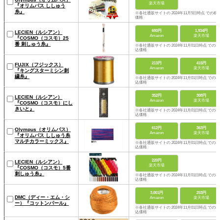
楽天市場
『オリムパス ししゅう
糸』
※各社通販サイトの 2024年11月5日時点 での税
価格
690円
1,934円
LECIEN（ルシアン）
Amazon
楽天市場
『COSMO（コスモ）25
番 刺しゅう糸』
※各社通販サイトの 2024年11月01日時点 での税
込価格
213円
415円
FUJIX（フジックス）
Amazon
楽天市場
『キングスターミシン刺
繍糸』
※各社通販サイトの 2024年11月01日時点 での税
込価格
352円
308円
LECIEN（ルシアン）
Amazon
楽天市場
『COSMO（コスモ）にし
きいと』
※各社通販サイトの 2024年11月01日時点 での税
込価格
612円
363円
Olympus（オリムパス）
Amazon
楽天市場
『オリムパス ししゅう糸
マルチカラーミックス』
※各社通販サイトの 2024年11月01日時点 での税
込価格
220円
LECIEN（ルシアン）
楽天市場
『COSMO（コスモ）5番
刺しゅう糸』
※各社通販サイトの 2024年11月01日時点 での税
込価格
3,001円
253円
DMC（ディー・エム・シ
Amazon
楽天市場
ー）『コットンパール』
※各社通販サイトの 2024年11月01日時点 での税
込価格