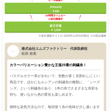
セール開催中
Amazon
￥690
24時間タイムセー
ル毎日開催中
楽天市場
￥ 1,934
※各社通販サイトの 2024年11月01日時点 での税込価格
株式会社エムズファクトリー 代表取締役
松田 裕美
カラーバリエーション豊かな王道25番の刺繍糸！
パステルカラー系がきれいで、色数が多く先割れしにくい
商品です。ほかにもルシアンの刺繍糸の種類に、「シーズ
ンズ」という刺繍糸があり、1本の糸でさまざまな色彩を
持ち、使いながら色の変化も楽しめます。
独特な染色方法なので、毎回使う糸の色味が少し違います