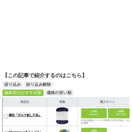
【この記事で紹介するのはこちら】
絞り込み
絞り込み解除
編集部のおすすめ順
価格の安い順
商品名
画像
購入サイト
176円
158円
Amazon
楽天市場
横田『ダルマ刺し子糸』
※各社通販サイトの 2024年11月01日時点 での税
込価格
138円
Olympus（オリムパス）