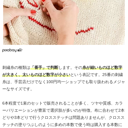
刺繡糸の種類は
「番手」で判断
します。その
糸が細いものほど数字
が大きく、太いものほど数字が小さい
という表記です。25番の刺繍
糸は、手芸店だけでなく100円均一ショップでも取り扱われるメジャ
ーなサイズです。
6本程度で1束のセットで販売されることが多く、ツヤや質感、カラ
ーバリエーションが豊富で選択肢が多いのが特徴。布に合わせて2本
どりや3本どりで行うクロスステッチは問題ありませんが、クロスス
テッチの塗りつぶしのように多めの本数で使う時は購入する本数に