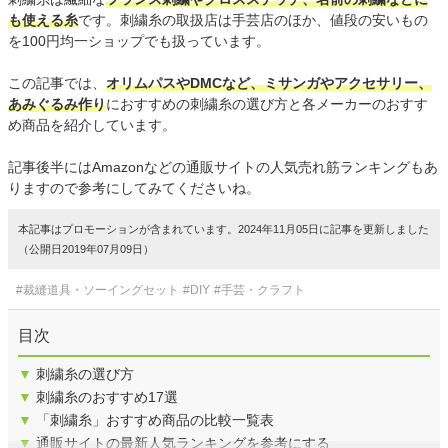
も使える糸
です。刺繍糸の取扱店は手芸店のほか、値段の安いもの
を100円均一ショップでも扱っています。
この記事では、
オリムパスやDMCなど、ミサンガやアクセサリー、
あみぐるみ作り
におすすめの刺繍糸の選び方と各メーカーのおすす
め商品を紹介しています。
記事後半にはAmazonなどの通販サイトの人気売れ筋ランキングもあ
りますので参考にしてみてくださいね。
本記事はプロモーションが含まれています。2024年11月05日に記事を更新しました
（公開日2019年07月09日）
#裁縫道具・ソーイングセット
#DIY
#手芸・クラフト
目次
▼
刺繍糸の選び方
▼
刺繍糸のおすすめ17選
▼
「刺繍糸」おすすめ商品の比較一覧表
▼
通販サイトの最新人気ランキングを参考にする