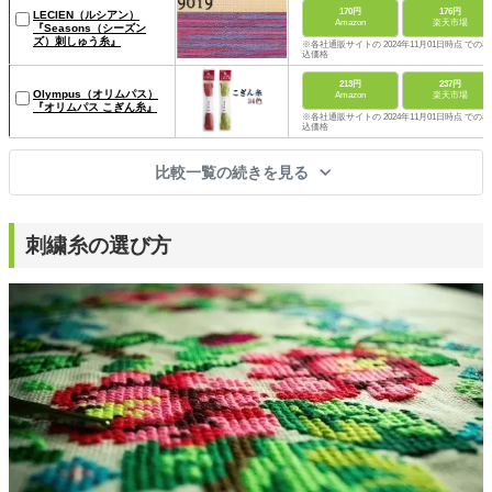
170円
176円
LECIEN（ルシアン）
Amazon
楽天市場
『Seasons（シーズン
ズ）刺しゅう糸』
※各社通販サイトの 2024年11月01日時点 での税
込価格
213円
237円
Olympus（オリムパス）
Amazon
楽天市場
『オリムパス こぎん糸』
※各社通販サイトの 2024年11月01日時点 での税
込価格
比較一覧の続きを見る
刺繍糸の選び方