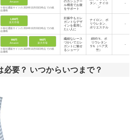
のカシュクー
Amazon
タン、ナイロ
-
ル構造でお腹
ン
※各社通販サイトの 2024年10月03日時点 での税
をサポート
込価格
妊娠中もエレ
1,650円
ナイロン、ポ
ガントなデザ
楽天市場
リウレタン、
-
インを着用し
ポリエステル
※各社通販サイトの 2024年10月03日時点 での税
たい人に
込価格
繊細なレース
綿95％、ポ
990円
990円
づかいでエレ
リウレタン
Amazon
楽天市場
-
ガントに魅せ
5％（ベア天
※各社通販サイトの 2024年10月03日時点 での税
るショーツ
竺）
込価格
は必要？ いつからいつまで？