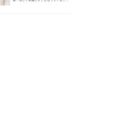
選！涼しく快適にすごせるウェアをご紹
介！
着用時期
産前（妊娠初