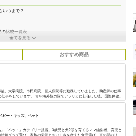
らいつまで？
品の比較一覧表
全てを見る
おすすめ商品
得後、大学病院、市民病院、個人病院等に勤務していました。助産師の仕事
海外協力隊でアフリカに赴任した後、国際保健医
進学し、修了しました。親御さん方へのアドバイスを充実させたいと思い、
住み2人の子どもを育てつつ、現地の
人の妊産婦さん方に関わっています。 インターネットでエミリオット助産院
ベビー・キッズ、ペット
産後の様々な相談に応じています。
品」「ペット」カテゴリー担当。3歳児と犬2頭を育てるママ編集者。育児と
の時短グッズ選び、家族の栄養とおいしさを考えた食品選び、束の間のリラ