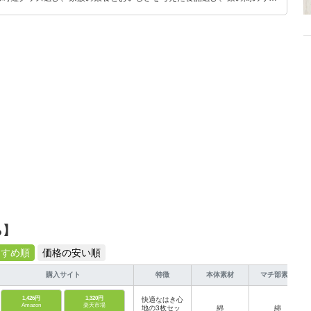
めのスイーツ選びに自信あり。鋭い目線で商品を見極め、少しでも日々の生
介します。
ら】
すすめ順
価格の安い順
購入サイト
特徴
本体素材
マチ部素材
1,426円
1,320円
快適なはき心
Amazon
楽天市場
地の3枚セッ
綿
綿