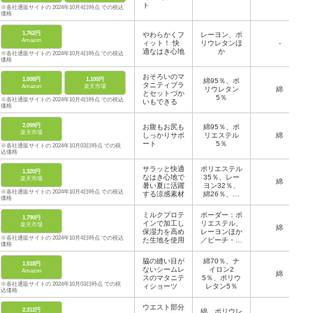
ト
※各社通販サイトの 2024年10月4日時点 での税込
価格
1,762円
やわらかくフ
レーヨン、ポ
Amazon
ィット！ 快
リウレタンほ
-
適なはき心地
か
※各社通販サイトの 2024年10月4日時点 での税込
価格
おそろいのマ
1,008円
1,100円
綿95％、ポ
タニティブラ
Amazon
楽天市場
リウレタン
綿
とセットづか
5％
※各社通販サイトの 2024年10月4日時点 での税込
いもできる
価格
2,099円
お腹もお尻も
綿95％、ポ
楽天市場
しっかりサポ
リエステル
綿
ート
5％
※各社通販サイトの 2024年10月03日時点 での税
込価格
サラッと快適
ポリエステル
1,320円
なはき心地で
35％、レー
楽天市場
綿
暑い夏に活躍
ヨン32％、
※各社通販サイトの 2024年10月4日時点 での税込
する涼感素材
綿26％、ポ
価格
リウレタン
7％
ミルクプロテ
ボーダー：ポ
1,790円
インで加工し
リエステル、
楽天市場
綿
保湿力を高め
レーヨンほか
※各社通販サイトの 2024年10月4日時点 での税込
た生地を使用
／ピーチ・ス
価格
カイ・バニ
ラ・ブルーベ
脇の縫い目が
綿70％、ナ
1,518円
リー：レーヨ
ないシームレ
イロン2
Amazon
ン、綿ほか
綿
スのマタニテ
5％、ポリウ
※各社通販サイトの 2024年10月03日時点 での税
ィショーツ
レタン5％
込価格
ウエスト部分
2,312円
綿、ポリウレ