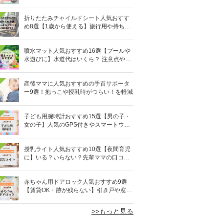
ウダーなど
折りたたみチャイルドシート人気おすす
め8選【1歳から使える】旅行用や持ち運
びに！
噴水マット人気おすすめ16選【プールや
水遊びに】水道代はいくら？ 注意点やデ
メリットも解説
産後ママに人気おすすめの手首サポータ
ー9選！抱っこや授乳時がつらい！を軽減
子ども用腕時計おすすめ15選【男の子・
女の子】人気のGPS付きやスマートウォ
ッチも
授乳ライト人気おすすめ10選【夜間育児
に】いる？いらない？先輩ママの口コミ
も紹介
0
赤ちゃん用ドアロック人気おすすめ9選
【賃貸OK・跡が残らない】引き戸や窓対
策にも
>>もっと見る