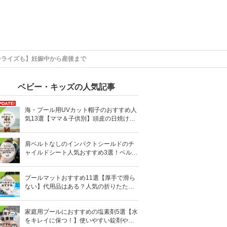
ーライズも】妊娠中から産後まで
ベビー・キッズの人気記事
海・プール用UVカット帽子のおすすめ人
気13選【ママ＆子供別】頭皮の日焼け対
策に
肩ベルトなしのインパクトシールドのチ
ャイルドシート人気おすすめ3選！ベルト
を嫌がる＆抜け出す悩みも解消
プールマットおすすめ11選【厚手で滑ら
ない】代用品はある？人気の折りたたみ
式も
家庭用プールにおすすめの塩素剤5選【水
をキレイに保つ！】使いやすい錠剤やパ