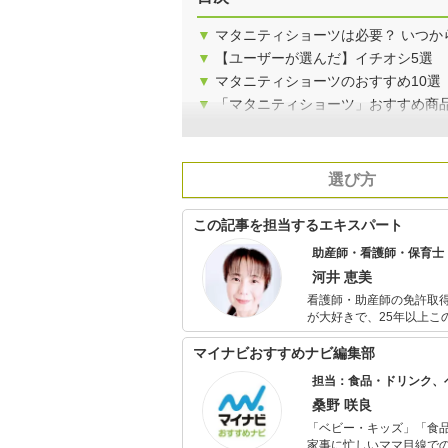
▼
マタニティショーツは必要？ いつか
▼
【ユーザーが選んだ】イチオシ5選
▼
マタニティショーツのおすすめ10選
▼
「マタニティショーツ」おすすめ商
選び方
この記事を担当するエキスパート
助産師・看護師・保育士
河井 恵美
看護師・助産師の免許取
が大好きで、25年以上この仕事をしています。 青年
療を学ぶために大学院に
保育士資格も取得して役立てています。 現在、シンガポールに
マイナビおすすめナビ編集部
産婦人科に勤務して日本
担当：食品・ドリンク、
を開設し、妊娠や出産、
桑野 咲良
「ベビー・キッズ」「食
家事に忙しいママ目線で