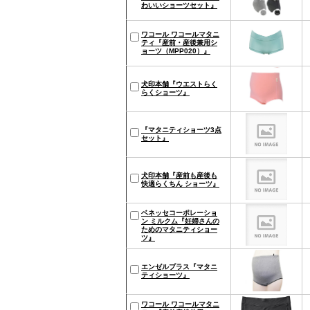
わいいショーツセット』
ワコール ワコールマタニ
ティ『産前・産後兼用シ
ョーツ（MPP020）』
犬印本舗『ウエストらく
らくショーツ』
『マタニティショーツ3点
セット』
犬印本舗『産前も産後も
快適らくちん ショーツ』
ベネッセコーポレーショ
ン ミルクム『妊婦さんの
ためのマタニティショー
ツ』
エンゼルプラス『マタニ
ティショーツ』
ワコール ワコールマタニ