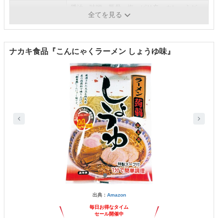
醤油、味噌、豚骨、塩、ピリ辛、カレーうど
スープの種類
全てを見る
ん、焼きそば
ナカキ食品『こんにゃくラーメン しょうゆ味』
出典：
Amazon
毎日お得なタイム
セール開催中