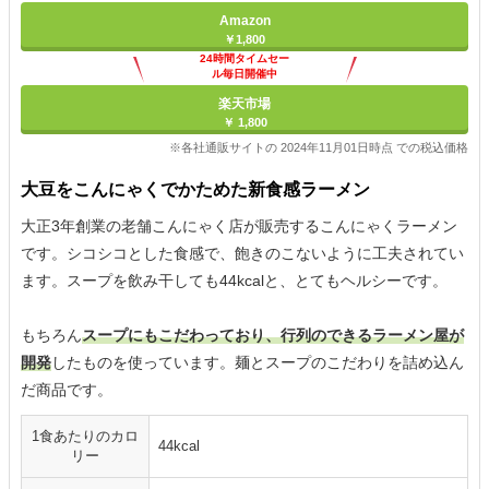
Amazon
￥1,800
24時間タイムセー
ル毎日開催中
楽天市場
￥ 1,800
※各社通販サイトの 2024年11月01日時点 での税込価格
大豆をこんにゃくでかためた新食感ラーメン
大正3年創業の老舗こんにゃく店が販売するこんにゃくラーメン
です。シコシコとした食感で、飽きのこないように工夫されてい
ます。スープを飲み干しても44kcalと、とてもヘルシーです。
もちろん
スープにもこだわっており、行列のできるラーメン屋が
開発
したものを使っています。麺とスープのこだわりを詰め込ん
だ商品です。
1食あたりのカロ
44kcal
リー