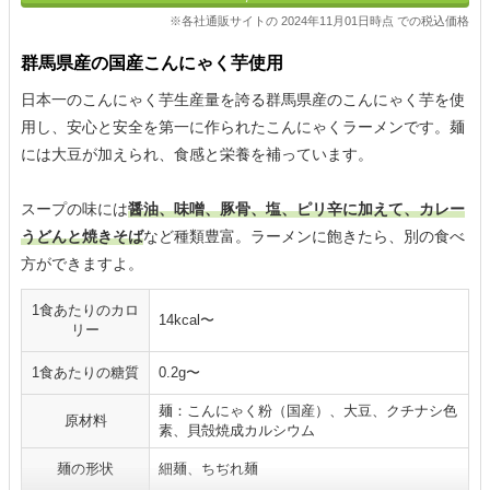
※各社通販サイトの 2024年11月01日時点 での税込価格
群馬県産の国産こんにゃく芋使用
日本一のこんにゃく芋生産量を誇る群馬県産のこんにゃく芋を使
用し、安心と安全を第一に作られたこんにゃくラーメンです。麺
には大豆が加えられ、食感と栄養を補っています。
スープの味には
醤油、味噌、豚骨、塩、ピリ辛に加えて、カレー
うどんと焼きそば
など種類豊富。ラーメンに飽きたら、別の食べ
方ができますよ。
1食あたりのカロ
14kcal〜
リー
1食あたりの糖質
0.2g〜
麺：こんにゃく粉（国産）、大豆、クチナシ色
原材料
素、貝殻焼成カルシウム
麺の形状
細麺、ちぢれ麺