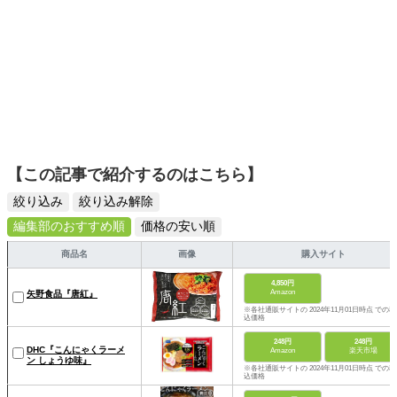
【この記事で紹介するのはこちら】
絞り込み
絞り込み解除
編集部のおすすめ順
価格の安い順
商品名
画像
購入サイト
4,850円
Amazon
矢野食品『唐紅』
※各社通販サイトの 2024年11月01日時点 での税
込価格
248円
248円
DHC『こんにゃくラーメ
Amazon
楽天市場
ン しょうゆ味』
※各社通販サイトの 2024年11月01日時点 での税
込価格