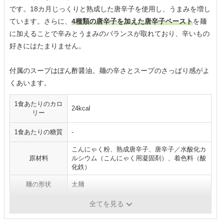
です。18カ月じっくりと熟成した唐辛子を使用し、うまみを増し
ています。さらに、
4種類の唐辛子を加えた唐辛子ペースト
を麺
に加えることで辛みとうまみのバランスが取れており、辛いもの
好きにはたまりません。
付属のスープはぽん酢醤油。麺の辛さとスープのさっぱり感がよ
くあいます。
1食あたりのカロ
24kcal
リー
1食あたりの糖質
-
こんにゃく粉、熟成唐辛子、唐辛子／水酸化カ
原材料
ルシウム（こんにゃく用凝固剤）、着色料（酸
化鉄）
麺の形状
太麺
スープの種類
ぽん酢醤油
全てを見る