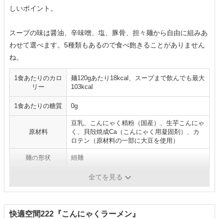
しいポイント。
スープの味は醤油、辛味噌、塩、豚骨、担々麺から自由に組みあ
わせて選べます。5種類もあるので食べ飽きることがありません
ね。
1食あたりのカロ
麺120gあたり18kcal、スープまで飲んでも最大
リー
103kcal
1食あたりの糖質
0g
豆乳、こんにゃく精粉（国産）、生芋こんにゃ
原材料
く、貝殻焼成Ca（こんにゃく用凝固剤）、カ
ロテン（原材料の一部に大豆を使用）
麺の形状
細麺
スープの種類
醤油、豚骨、塩、辛味噌、担々麺
全てを見る
快適空間222『こんにゃくラーメン』