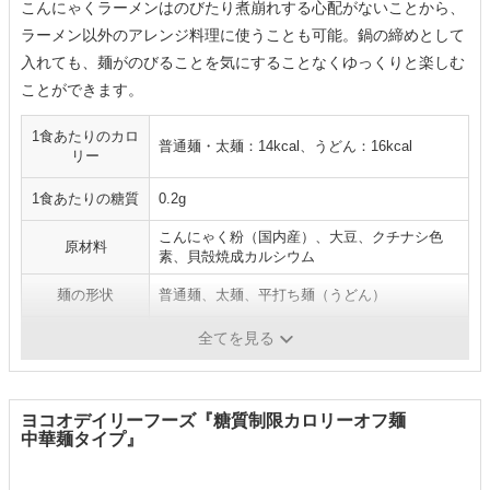
こんにゃくラーメンはのびたり煮崩れする心配がないことから、
ラーメン以外のアレンジ料理に使うことも可能。鍋の締めとして
入れても、麺がのびることを気にすることなくゆっくりと楽しむ
ことができます。
1食あたりのカロ
普通麺・太麺：14kcal、うどん：16kcal
リー
1食あたりの糖質
0.2g
こんにゃく粉（国内産）、大豆、クチナシ色
原材料
素、貝殻焼成カルシウム
麺の形状
普通麺、太麺、平打ち麺（うどん）
スープの種類
-
全てを見る
ヨコオデイリーフーズ『糖質制限カロリーオフ麺
中華麺タイプ』