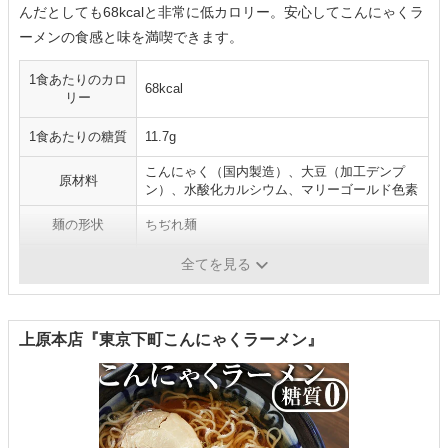
んだとしても68kcalと非常に低カロリー。安心してこんにゃくラ
ーメンの食感と味を満喫できます。
1食あたりのカロ
68kcal
リー
1食あたりの糖質
11.7g
こんにゃく（国内製造）、大豆（加工デンプ
原材料
ン）、水酸化カルシウム、マリーゴールド色素
麺の形状
ちぢれ麺
スープの種類
醤油
全てを見る
上原本店『東京下町こんにゃくラーメン』