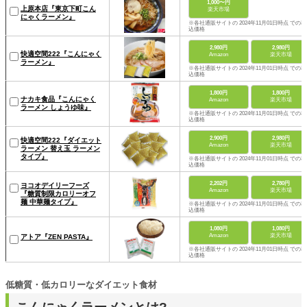
1,000〜円
上原本店『東京下町こん
楽天市場
にゃくラーメン』
※各社通販サイトの 2024年11月01日時点 での税
込価格
2,980円
2,980円
快適空間222『こんにゃく
Amazon
楽天市場
ラーメン』
※各社通販サイトの 2024年11月01日時点 での税
込価格
1,800円
1,800円
ナカキ食品『こんにゃく
Amazon
楽天市場
ラーメン しょうゆ味』
※各社通販サイトの 2024年11月01日時点 での税
込価格
2,900円
2,980円
快適空間222『ダイエット
Amazon
楽天市場
ラーメン 替え玉 ラーメン
タイプ』
※各社通販サイトの 2024年11月01日時点 での税
込価格
2,202円
2,780円
ヨコオデイリーフーズ
Amazon
楽天市場
『糖質制限カロリーオフ
麺 中華麺タイプ』
※各社通販サイトの 2024年11月01日時点 での税
込価格
1,080円
1,080円
Amazon
楽天市場
アトア『ZEN PASTA』
※各社通販サイトの 2024年11月01日時点 での税
込価格
低糖質・低カロリーなダイエット食材