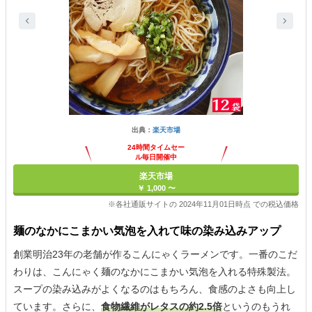
出典：
楽天市場
24時間タイムセー
ル毎日開催中
楽天市場
￥ 1,000 〜
※各社通販サイトの 2024年11月01日時点 での税込価格
麺のなかにこまかい気泡を入れて味の染み込みアップ
創業明治23年の老舗が作るこんにゃくラーメンです。一番のこだ
わりは、こんにゃく麺のなかにこまかい気泡を入れる特殊製法。
スープの染み込みがよくなるのはもちろん、食感のよさも向上し
ています。さらに、
食物繊維がレタスの約2.5倍
というのもうれ