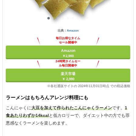
出典：
Amazon
毎日お得なタイム
セール開催中
Amazon
￥2,900
24時間タイムセー
ル毎日開催中
楽天市場
￥ 2,980
※各社通販サイトの 2024年11月01日時点 での税込価格
ラーメンはもちろんアレンジ料理にも
こんにゃくに
大豆を加えて作られたこんにゃくラーメン
です。
1
食あたりわずか14kcal
と低カロリーで、ダイエット中の方でも罪
悪感なくラーメンを楽しめます。