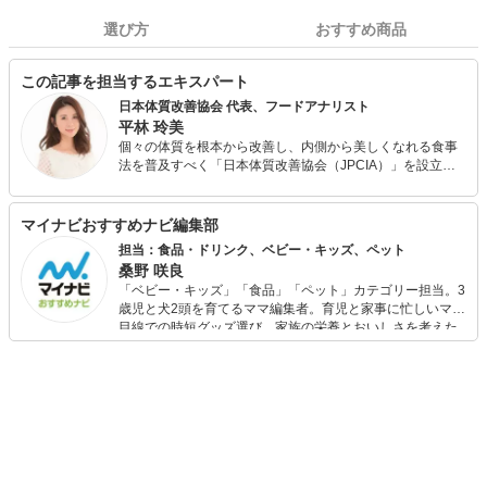
選び方
おすすめ商品
この記事を担当するエキスパート
日本体質改善協会 代表、フードアナリスト
平林 玲美
個々の体質を根本から改善し、内側から美しくなれる食事
法を普及すべく「日本体質改善協会（JPCIA）」を設立。
オンラインによる個別指導の他、パーソナルジムやエステ
サロンと提携し、体質改善を目的とする食事指導を行う。
また、各種メディアにて食にまつわる美容・健康情報や今
マイナビおすすめナビ編集部
日から取り入れられる簡単ダイエット・体質改善メソッド
担当：食品・ドリンク、ベビー・キッズ、ペット
を発信している。 フードアナリスト協会主催・食の親善大
桑野 咲良
使「第4回食のなでしこ」グランプリ受賞。
「ベビー・キッズ」「食品」「ペット」カテゴリー担当。3
歳児と犬2頭を育てるママ編集者。育児と家事に忙しいママ
目線での時短グッズ選び、家族の栄養とおいしさを考えた
食品選び、束の間のリラックスタイムを楽しむためのスイ
ーツ選びに自信あり。鋭い目線で商品を見極め、少しでも
日々の生活が豊かになるものを紹介します。