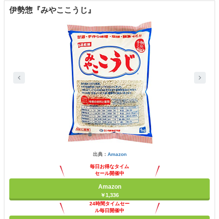
伊勢惣『みやここうじ』
出典：
Amazon
毎日お得なタイム
セール開催中
Amazon
￥1,336
24時間タイムセー
ル毎日開催中