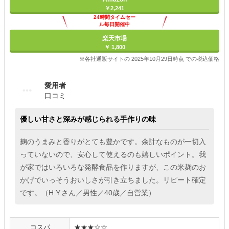
￥2,241
24時間タイムセー
ル毎日開催中
楽天市場
￥ 1,800
※各社通販サイトの 2025年10月29日時点 での税込価格
愛用者
口コミ
優しい甘さと深みが感じられる手作りの味
麹のうまみと香りがとても豊かです。余計なものが一切入
っていないので、安心して使えるのも嬉しいポイント。我
が家ではいろいろな発酵食品を作りますが、この米麹のお
かげでいっそうおいしさが引き立ちました。リピート確定
です。（H.Y.さん／男性／40歳／自営業）
コスパ
★★★☆☆