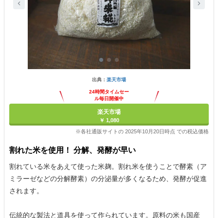
出典：
楽天市場
24時間タイムセー
ル毎日開催中
楽天市場
￥ 1,080
※各社通販サイトの 2025年10月20日時点 での税込価格
割れた米を使用！ 分解、発酵が早い
割れている米をあえて使った米麹。割れ米を使うことで酵素（ア
ミラーゼなどの分解酵素）の分泌量が多くなるため、発酵が促進
されます。
伝統的な製法と道具を使って作られています。原料の米も国産