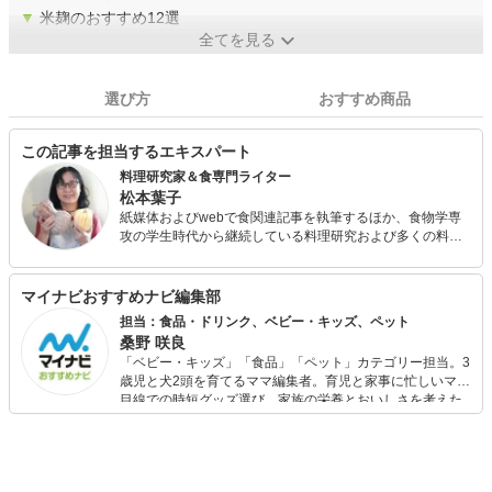
▼
米麹のおすすめ12選
全てを見る
選び方
おすすめ商品
この記事を担当するエキスパート
料理研究家＆食専門ライター
松本葉子
紙媒体およびwebで食関連記事を執筆するほか、食物学専
攻の学生時代から継続している料理研究および多くの料理
人や飲食店、生産現場を取材してきた経験を生かして食品
メーカーや飲食店などにレシピ提供・メニューアドバイス
を行っている。
マイナビおすすめナビ編集部
担当：食品・ドリンク、ベビー・キッズ、ペット
桑野 咲良
「ベビー・キッズ」「食品」「ペット」カテゴリー担当。3
歳児と犬2頭を育てるママ編集者。育児と家事に忙しいママ
目線での時短グッズ選び、家族の栄養とおいしさを考えた
食品選び、束の間のリラックスタイムを楽しむためのスイ
ーツ選びに自信あり。鋭い目線で商品を見極め、少しでも
日々の生活が豊かになるものを紹介します。