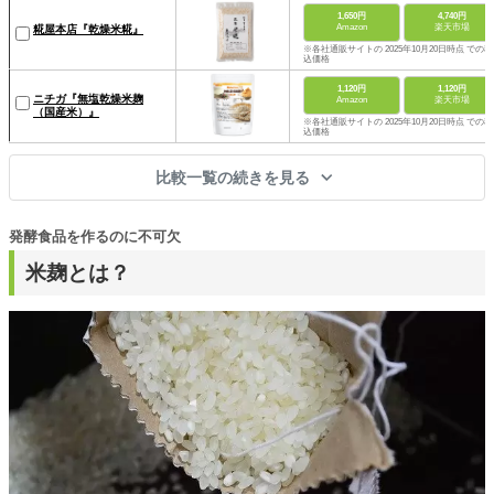
1,650円
4,740円
Amazon
楽天市場
糀屋本店『乾燥米糀』
※各社通販サイトの 2025年10月20日時点 での税
込価格
1,120円
1,120円
ニチガ『無塩乾燥米麹
Amazon
楽天市場
（国産米）』
※各社通販サイトの 2025年10月20日時点 での税
込価格
比較一覧の続きを見る
発酵食品を作るのに不可欠
米麹とは？