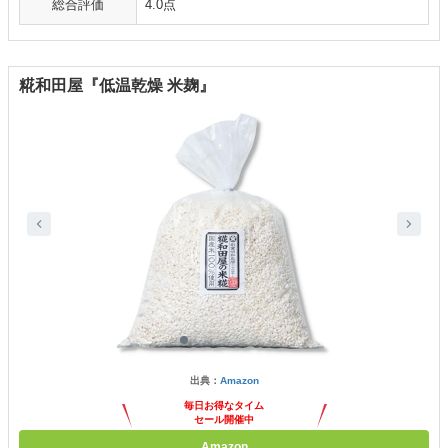
総合評価
4.0点
糀和田屋『低温乾燥 米麹』
出典：
Amazon
毎日お得なタイム
セール開催中
Amazon