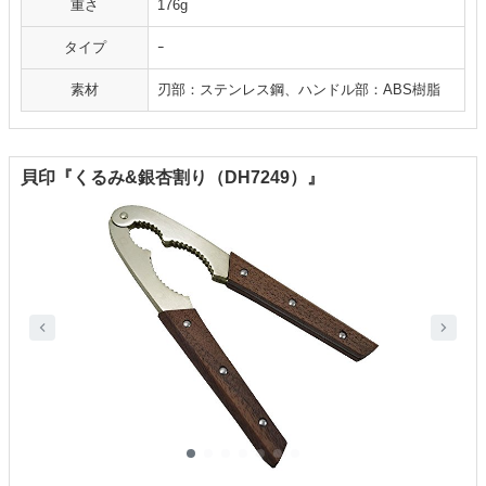
重さ
176g
タイプ
ｰ
素材
刃部：ステンレス鋼、ハンドル部：ABS樹脂
貝印『くるみ&銀杏割り（DH7249）』