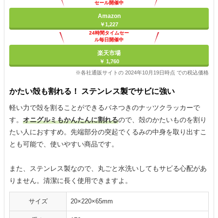
セール開催中
Amazon
￥1,227
24時間タイムセー
ル毎日開催中
楽天市場
￥ 1,760
※各社通販サイトの 2024年10月19日時点 での税込価格
かたい殻も割れる！ ステンレス製でサビに強い
軽い力で殻を割ることができるバネつきのナッツクラッカーで
す。
オニグルミもかんたんに割れる
ので、殻のかたいものを割り
たい人におすすめ。先端部分の突起でくるみの中身を取り出すこ
とも可能で、使いやすい商品です。
また、ステンレス製なので、丸ごと水洗いしてもサビる心配があ
りません。清潔に長く使用できますよ。
サイズ
20×220×65mm