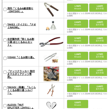
1,783円
1,643円
貝印『くるみ&銀杏割り
Amazon
楽天市場
（DH7249）』
※各社通販サイトの 2024年10月19日時点 での税
込価格
2,416円
4,400円
TAKE2（テイク2）『ナオ
Amazon
楽天市場
ミNAOMI』
※各社通販サイトの 2024年10月19日時点 での税
込価格
3,740円
2,080円
古沢製作所『和くるみ割
Amazon
楽天市場
り器 ほじくるみんセッ
ト』
※各社通販サイトの 2024年10月19日時点 での税
込価格
1,199円
1,779円
Amazon
楽天市場
YISHUI『くるみ割り器』
※各社通販サイトの 2024年10月19日時点 での税
込価格
2,301円
1,672円
『ナッツクラッカー 殻付
Amazon
楽天市場
きマカダミアナッツ専
用』
※各社通販サイトの 2024年10月19日時点 での税
込価格
1,852円
2,445円
TAKAGI（高儀）『らくら
Amazon
楽天市場
くくるみ割り器 シルバ
ー』
※各社通販サイトの 2024年10月19日時点 での税
込価格
3,520円
ALESSI『NUT
Amazon
SPLITTER（JHT01）』