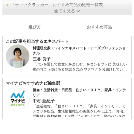
▼
「ナッツクラッカー」おすすめ商品の比較一覧表
全てを見る
選び方
おすすめ商品
この記事を担当するエキスパート
料理研究家・ワインエキスパート・チーズプロフェッショ
ナル
三谷 良子
「パンを通して食文化を楽しむ」をコンセプトに 美味しい
物の向こう側にある物語を含め ワクワクをお届けしていま
す。 世界各地の魅力ある食文化に触れ、皆様にお伝えし と
もに楽しむことで、社会や文化に貢献したいと思っていま
マイナビおすすめナビ編集部
す。 現在は、自宅にてパン＆料理教室「サロン ド ファリ
ーヌ」を主宰 都内や横浜の料理教室、カルチャーセンター
担当：生活雑貨・日用品、住まい・ＤＩＹ、家具・インテ
にてパン＆料理の講座を担当。 企業やメディアにもレシピ
リア
を提供 。 横浜市はまふうどコンシェルジュとして生産者と
中村 亜紀子
消費者をつなぐ活動をしている。
「生活雑貨」「住まい・ＤＩＹ」「家具・インテリア」カ
テゴリを担当。生活情報雑誌の編集を15年以上で、お宅訪
問取材も多数経験。DIY歴は7～8年ほどで、壁のペンキ塗
りや壁紙チェンジなどもチャレンジ済み。初心者でもモノ
選びがしやすい記事をお届けします！