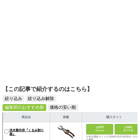
【この記事で紹介するのはこちら】
絞り込み
絞り込み解除
編集部のおすすめ順
価格の安い順
商品名
画像
購入サイト
1,227円
1,760円
渋木製作所『くるみ割り
Amazon
楽天市場
器』
※各社通販サイトの 2024年10月19日時点 での税
込価格