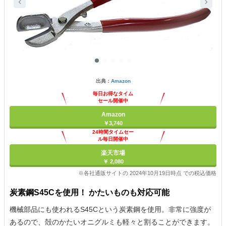
出典：
Amazon
毎日お得なタイム
セール開催中
Amazon
￥3,740
24時間タイムセー
ル毎日開催中
楽天市場
￥ 2,080
※各社通販サイトの 2024年10月19日時点 での税込価格
炭素鋼S45Cを使用！ かたいものも対応可能
機械部品にも使われるS45Cという炭素鋼を使用。非常に強度が
あるので、殻のかたいオニグルミも軽々と割ることができます。