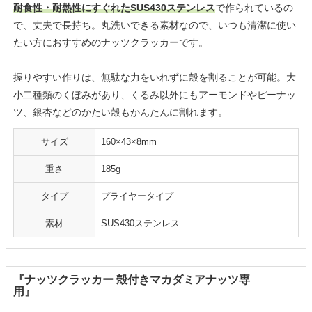
耐食性・耐熱性にすぐれたSUS430ステンレス
で作られているの
で、丈夫で長持ち。丸洗いできる素材なので、いつも清潔に使い
たい方におすすめのナッツクラッカーです。
握りやすい作りは、無駄な力をいれずに殻を割ることが可能。大
小二種類のくぼみがあり、くるみ以外にもアーモンドやピーナッ
ツ、銀杏などのかたい殻もかんたんに割れます。
サイズ
160×43×8mm
重さ
185g
タイプ
プライヤータイプ
素材
SUS430ステンレス
『ナッツクラッカー 殻付きマカダミアナッツ専
用』