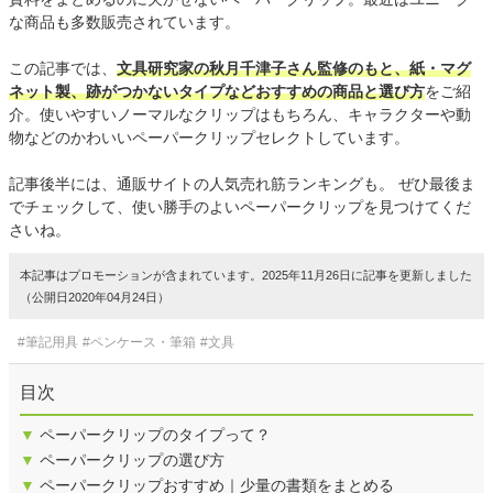
な商品も多数販売されています。
この記事では、
文具研究家の秋月千津子さん監修のもと、紙・マグ
ネット製、跡がつかないタイプなどおすすめの商品と選び方
をご紹
介。使いやすいノーマルなクリップはもちろん、キャラクターや動
物などのかわいいペーパークリップセレクトしています。
記事後半には、通販サイトの人気売れ筋ランキングも。 ぜひ最後ま
でチェックして、使い勝手のよいペーパークリップを見つけてくだ
さいね。
本記事はプロモーションが含まれています。2025年11月26日に記事を更新しました
（公開日2020年04月24日）
#筆記用具
#ペンケース・筆箱
#文具
目次
▼
ペーパークリップのタイプって？
▼
ペーパークリップの選び方
▼
ペーパークリップおすすめ｜少量の書類をまとめる