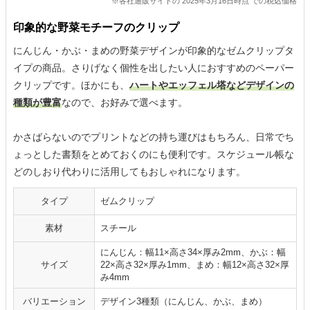
※各社通販サイトの 2025年3月16日時点 での税込価格
印象的な野菜モチーフのクリップ
にんじん・かぶ・まめの野菜デザインが印象的なゼムクリップタ
イプの商品。さりげなく個性を出したい人におすすめのペーパー
クリップです。ほかにも、
ハートやエッフェル塔などデザインの
種類が豊富
なので、お好みで選べます。
かさばらないのでプリントなどの持ち運びはもちろん、日常でち
ょっとした書類をとめておくのにも便利です。スケジュール帳な
どのしおり代わりに活用してもおしゃれになります。
タイプ
ゼムクリップ
素材
スチール
にんじん：幅11×高さ34×厚み2mm、かぶ：幅
サイズ
22×高さ32×厚み1mm、まめ：幅12×高さ32×厚
み4mm
バリエーション
デザイン3種類（にんじん、かぶ、まめ）