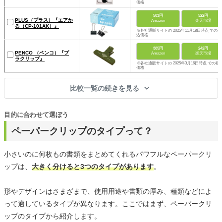
価格
503円
522円
PLUS（プラス）『エアか
Amazon
楽天市場
る（CP-101AK）』
※各社通販サイトの 2025年11月18日時点 での税
込価格
385円
242円
PENCO （ペンコ）『プ
Amazon
楽天市場
ラクリップ』
※各社通販サイトの 2025年3月16日時点 での税
価格
比較一覧の続きを見る
目的に合わせて選ぼう
ペーパークリップのタイプって？
小さいのに何枚もの書類をまとめてくれるパワフルなペーパークリ
ップは、
大きく分けると3つのタイプがあります
。
形やデザインはさまざまで、使用用途や書類の厚み、種類などによ
って適しているタイプが異なります。ここではまず、ペーパークリ
ップのタイプから紹介します。