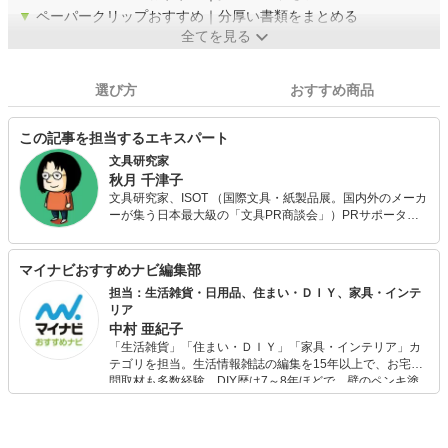
▼
ペーパークリップおすすめ｜分厚い書類をまとめる
全てを見る
選び方
おすすめ商品
この記事を担当するエキスパート
文具研究家
秋月 千津子
文具研究家、ISOT （国際文具・紙製品展。国内外のメーカ
ーが集う日本最大級の「文具PR商談会」）PRサポータ
ー、「文房具カフェ」会員。 文具についての情報をさまざ
まなメディアで発信中。 得意ジャンルはノートなどの紙
類、ボールペン。 オフィスや文房具屋に必ず置いてあるよ
マイナビおすすめナビ編集部
うな定番文具を好む。 推しメーカーは三菱鉛筆、リヒトラ
担当：生活雑貨・日用品、住まい・ＤＩＹ、家具・インテ
ブ、クルーシャル。
リア
中村 亜紀子
「生活雑貨」「住まい・ＤＩＹ」「家具・インテリア」カ
テゴリを担当。生活情報雑誌の編集を15年以上で、お宅訪
問取材も多数経験。DIY歴は7～8年ほどで、壁のペンキ塗
りや壁紙チェンジなどもチャレンジ済み。初心者でもモノ
選びがしやすい記事をお届けします！