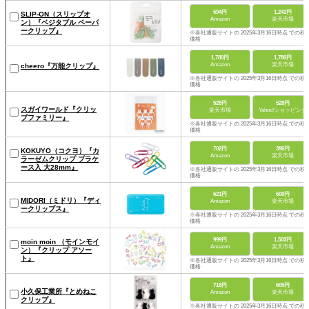
594円
1,242円
SLIP-ON（スリップオ
Amazon
楽天市場
ン）『ベジタブル ペーパ
ークリップ』
※各社通販サイトの 2025年3月16日時点 での税
価格
1,780円
1,780円
Amazon
楽天市場
cheero『万能クリップ』
※各社通販サイトの 2025年3月16日時点 での税
価格
528円
528円
スガイワールド『クリッ
楽天市場
Yahoo!ショッピング
プファミリー』
※各社通販サイトの 2025年3月16日時点 での税
価格
702円
396円
KOKUYO（コクヨ）『カ
Amazon
楽天市場
ラーゼムクリップ プラケ
ース入 大28mm』
※各社通販サイトの 2025年3月16日時点 での税
価格
621円
600円
MIDORI（ミドリ）『ディ
Amazon
楽天市場
ークリップス』
※各社通販サイトの 2025年3月16日時点 での税
価格
999円
1,503円
moin moin （モインモイ
Amazon
楽天市場
ン）『クリップ アソー
ト』
※各社通販サイトの 2025年3月16日時点 での税
価格
718円
605円
小久保工業所『とめねこ
Amazon
楽天市場
クリップ』
※各社通販サイトの 2025年3月16日時点 での税