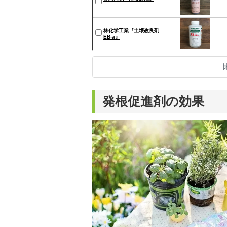
林化学工業『土壌改良剤
EB-a』
発根促進剤の効果