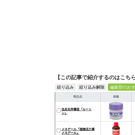
【この記事で紹介するのはこち
絞り込み
絞り込み解除
編集部のお
商品名
画像
住友化学園芸『ルート
ン』
メネデール『植物活力素
メネデール』