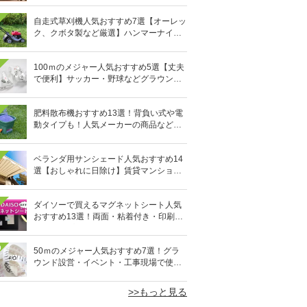
自走式草刈機人気おすすめ7選【オーレッ
ク、クボタ製など厳選】ハンマーナイフ
も
100ｍのメジャー人気おすすめ5選【丈夫
で便利】サッカー・野球などグラウンド
設営や工事現場に
肥料散布機おすすめ13選！背負い式や電
動タイプも！人気メーカーの商品など厳
選
ベランダ用サンシェード人気おすすめ14
選【おしゃれに日除け】賃貸マンション
でも簡単
ダイソーで買えるマグネットシート人気
おすすめ13選！両面・粘着付き・印刷で
きるタイプも
0
50ｍのメジャー人気おすすめ7選！グラ
ウンド設営・イベント・工事現場で使え
る
>>もっと見る