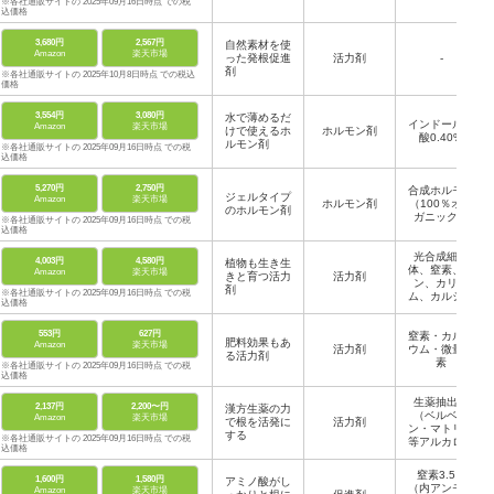
※各社通販サイトの 2025年09月16日時点 での税
込価格
3,680円
2,567円
自然素材を使
Amazon
楽天市場
った発根促進
活力剤
-
剤
※各社通販サイトの 2025年10月8日時点 での税込
価格
3,554円
3,080円
水で薄めるだ
インドール酪
Amazon
楽天市場
けで使えるホ
ホルモン剤
酸0.40%
ルモン剤
※各社通販サイトの 2025年09月16日時点 での税
込価格
5,270円
2,750円
合成ホルモン
ジェルタイプ
Amazon
楽天市場
ホルモン剤
（100％オー
のホルモン剤
ガニック）
※各社通販サイトの 2025年09月16日時点 での税
込価格
光合成細菌
4,003円
4,580円
植物も生き生
体、窒素、リ
Amazon
楽天市場
きと育つ活力
活力剤
ン、カリウ
剤
※各社通販サイトの 2025年09月16日時点 での税
ム、カルシウ
込価格
ム、マグネシ
ウム、微量元
553円
627円
窒素・カルシ
素9種
肥料効果もあ
Amazon
楽天市場
活力剤
ウム・微量要
る活力剤
素
※各社通販サイトの 2025年09月16日時点 での税
込価格
生薬抽出物
2,137円
2,200〜円
漢方生薬の力
（ベルベリ
Amazon
楽天市場
で根を活発に
活力剤
ン・マトリン
する
※各社通販サイトの 2025年09月16日時点 での税
等アルカロイ
込価格
ド）、低分子
有機酸、植物
窒素3.5％
1,600円
1,580円
アミノ酸がし
性乳酸菌、野
（内アンモニ
Amazon
楽天市場