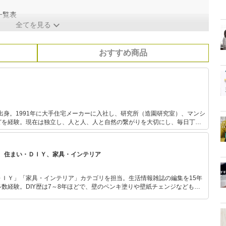
一覧表
全てを見る
おすすめ商品
市出身。1991年に大手住宅メーカーに入社し、研究所（造園研究室）、マンシ
どを経験。現在は独立し、人と人、人と自然の繋がりを大切にし、毎日丁寧
『庭暮らし研究所』を設立。 奈良市で草屋根の家に暮らしながら、家族５人
、自給生活を送る。NHK総合テレビ「ぐるっと関西おひるまえ」では、野菜
毎月出演。NHK出版WEBサイト「みんなの趣味の園芸」でブログ担当。
、住まい・ＤＩＹ、家具・インテリア
「園芸研究家はたさんの野菜づくりチャンネル」を発信。
ＤＩＹ」「家具・インテリア」カテゴリを担当。生活情報雑誌の編集を15年
数経験。DIY歴は7～8年ほどで、壁のペンキ塗りや壁紙チェンジなどもチ
もモノ選びがしやすい記事をお届けします！