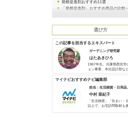
▼
発根促進剤おすすめ11選
▼
「発根促進剤」おすすめ商品の比較
選び方
この記事を担当するエキスパート
ガーデニング研究家
はたあきひろ
1967年生。兵庫県西宮
ョン事業、本社設計部な
に暮らすことを提案する
分のお米と野菜をつくり
マイナビおすすめナビ編集部
づくり講師として10年間
担当：生活雑貨・日用品
YouTubeチャンネル
中村 亜紀子
「生活雑貨」「住まい・
以上で、お宅訪問取材も多
ャレンジ済み。初心者で