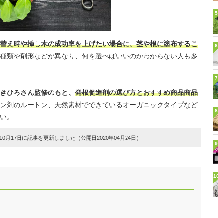
5
替え時や挿し木の成功率を上げたい場合に、茎や根に塗布するこ
6
種類や剤形などが異なり、何を選べばいいのかわからない人も多
7
きひろさん監修のもと、
発根促進剤の選び方とおすすめ商品商品
ン剤のルートン、天然素材でできているオーガニックタイプなど
8
い。
0月17日に記事を更新しました（公開日2020年04月24日）
9
1