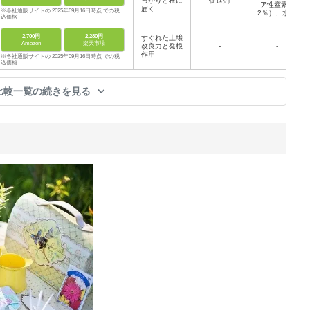
っかりと根に
促進剤
生酵母菌、ア
ア性窒素0.
届く
ミノ酸、核酸
※各社通販サイトの 2025年09月16日時点 での税
2％）、水溶
類、ビタミン
込価格
性リン酸0.
類
4％、水溶性
2,700円
2,280円
すぐれた土壌
加里0.5％、
Amazon
楽天市場
改良力と発根
-
水溶性マンガ
-
作用
ン0.08％ ほ
※各社通販サイトの 2025年09月16日時点 での税
か
込価格
比較一覧の続きを見る