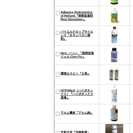
Adbance Hydroponics
of Holland『発根促進剤
Root Stimulator』
バイエルクロップサイエ
ンス『オキシベロン液
剤』
Hesi（ヘシ）『発根促進
ジェル Clon Fix』
環境セラピィ『土母』
HYPONeX（ハイポネッ
クス）『ハイポネックス
原液』
アルム農材『アルム純』
甘彩六花『活根彩果』