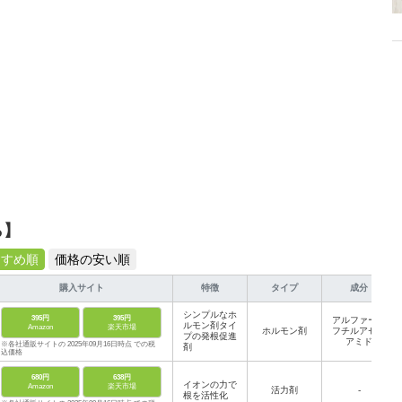
ら】
すすめ順
価格の安い順
購入サイト
特徴
タイプ
成分
シンプルなホ
395円
395円
アルファーナ
ルモン剤タイ
Amazon
楽天市場
ホルモン剤
フチルアセト
プの発根促進
アミド
※各社通販サイトの 2025年09月16日時点 での税
剤
込価格
680円
638円
イオンの力で
Amazon
楽天市場
活力剤
-
根を活性化