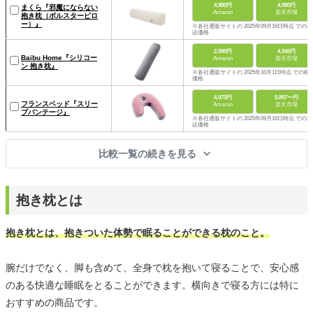
4,980円
4,980円
まくら『邪魔にならない
Amazon
楽天市場
抱き枕（ボルスターピロ
ー）』
※各社通販サイトの 2025年09月16日時点 での税
込価格
2,580円
4,346円
Baibu Home『シリコー
Amazon
楽天市場
ン 抱き枕』
※各社通販サイトの 2025年10月1日時点 での税
価格
4,973円
5,897〜円
フランスベッド『スリー
Amazon
楽天市場
プバンテージ』
※各社通販サイトの 2025年09月16日時点 での税
込価格
比較一覧の続きを見る
抱き枕とは
抱き枕とは、抱きついた体勢で眠ることができる枕のこと。
腕だけでなく、脚も含めて、全身で枕を抱いて寝ることで、安心感
のある快適な睡眠をとることができます。横向きで寝る方には特に
おすすめの商品です。