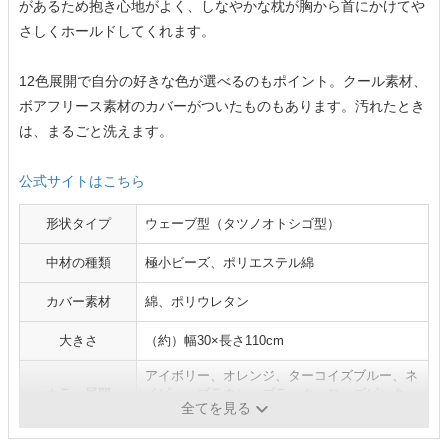
があるため抱き心地がよく、しなやかな枕が胸から首にかけてや
さしくホールドしてくれます。
12色展開で自分の好きな色が選べるのもポイント。クール素材、
ボアフリース素材のカバーがついたものもあります。汚れたとき
は、まるごと洗えます。
公式サイトはこちら
形状タイプ
ウェーブ型（タツノオトシゴ型）
中材の種類
極小ビーズ、ポリエステル綿
カバー素材
綿、ポリウレタン
大きさ
（約）幅30×長さ110cm
アイボリー、オレンジ、ターコイズブルー、ネ
カラー展開
イビー、ブラウン、ブラック、ローズピンク、
全てを見る
ほか