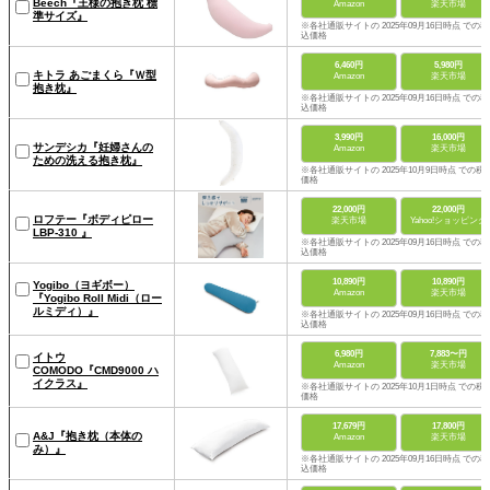
Beech『王様の抱き枕 標
Amazon
楽天市場
準サイズ』
※各社通販サイトの 2025年09月16日時点 での税
込価格
6,460円
5,980円
キトラ あごまくら『Ｗ型
Amazon
楽天市場
抱き枕』
※各社通販サイトの 2025年09月16日時点 での税
込価格
3,990円
16,000円
サンデシカ『妊婦さんの
Amazon
楽天市場
ための洗える抱き枕』
※各社通販サイトの 2025年10月9日時点 での税
価格
22,000円
22,000円
ロフテー『ボディピロー
楽天市場
Yahoo!ショッピング
LBP-310 』
※各社通販サイトの 2025年09月16日時点 での税
込価格
10,890円
10,890円
Yogibo（ヨギボー）
Amazon
楽天市場
『Yogibo Roll Midi（ロー
ルミディ）』
※各社通販サイトの 2025年09月16日時点 での税
込価格
6,980円
7,883〜円
イトウ
Amazon
楽天市場
COMODO『CMD9000 ハ
イクラス』
※各社通販サイトの 2025年10月1日時点 での税
価格
17,679円
17,800円
A&J『抱き枕（本体の
Amazon
楽天市場
み）』
※各社通販サイトの 2025年09月16日時点 での税
込価格