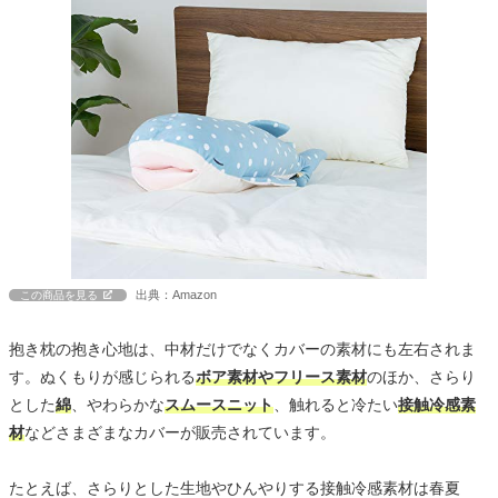
出典：Amazon
この商品を見る
抱き枕の抱き心地は、中材だけでなくカバーの素材にも左右されま
す。ぬくもりが感じられる
ボア素材やフリース素材
のほか、さらり
とした
綿
、やわらかな
スムースニット
、触れると冷たい
接触冷感素
材
などさまざまなカバーが販売されています。
たとえば、さらりとした生地やひんやりする接触冷感素材は春夏