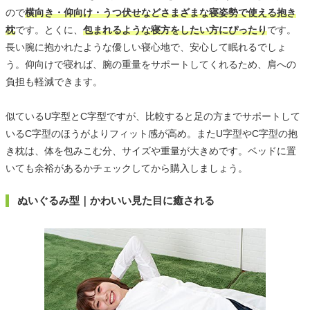
ので
横向き・仰向け・うつ伏せなどさまざまな寝姿勢で使える抱き
枕
です。とくに、
包まれるような寝方をしたい方にぴったり
です。
長い腕に抱かれたような優しい寝心地で、安心して眠れるでしょ
う。仰向けで寝れば、腕の重量をサポートしてくれるため、肩への
負担も軽減できます。
似ているU字型とC字型ですが、比較すると足の方までサポートして
いるC字型のほうがよりフィット感が高め。またU字型やC字型の抱
き枕は、体を包みこむ分、サイズや重量が大きめです。ベッドに置
いても余裕があるかチェックしてから購入しましょう。
ぬいぐるみ型｜かわいい見た目に癒される