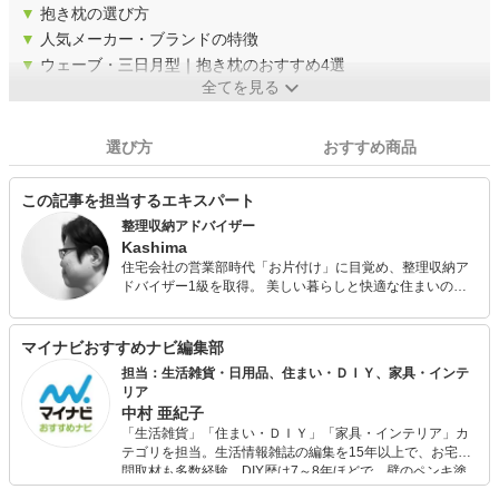
▼
抱き枕の選び方
▼
人気メーカー・ブランドの特徴
▼
ウェーブ・三日月型｜抱き枕のおすすめ4選
全てを見る
選び方
おすすめ商品
この記事を担当するエキスパート
整理収納アドバイザー
Kashima
住宅会社の営業部時代「お片付け」に目覚め、整理収納ア
ドバイザー1級を取得。 美しい暮らしと快適な住まいの両
立を目指して、さまざまな家庭で、整理収納を実践してい
る。 機能性・実用性がありつつ、デザインも美しいインテ
リアを日々追求している。
マイナビおすすめナビ編集部
担当：生活雑貨・日用品、住まい・ＤＩＹ、家具・インテ
リア
中村 亜紀子
「生活雑貨」「住まい・ＤＩＹ」「家具・インテリア」カ
テゴリを担当。生活情報雑誌の編集を15年以上で、お宅訪
問取材も多数経験。DIY歴は7～8年ほどで、壁のペンキ塗
りや壁紙チェンジなどもチャレンジ済み。初心者でもモノ