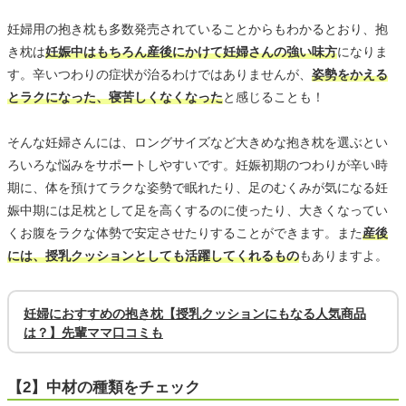
妊婦用の抱き枕も多数発売されていることからもわかるとおり、抱
き枕は
妊娠中はもちろん産後にかけて妊婦さんの強い味方
になりま
す。辛いつわりの症状が治るわけではありませんが、
姿勢をかえる
とラクになった、寝苦しくなくなった
と感じることも！
そんな妊婦さんには、ロングサイズなど大きめな抱き枕を選ぶとい
ろいろな悩みをサポートしやすいです。妊娠初期のつわりが辛い時
期に、体を預けてラクな姿勢で眠れたり、足のむくみが気になる妊
娠中期には足枕として足を高くするのに使ったり、大きくなってい
くお腹をラクな体勢で安定させたりすることができます。また
産後
には、授乳クッションとしても活躍してくれるもの
もありますよ。
妊婦におすすめの抱き枕【授乳クッションにもなる人気商品
は？】先輩ママ口コミも
【2】中材の種類をチェック