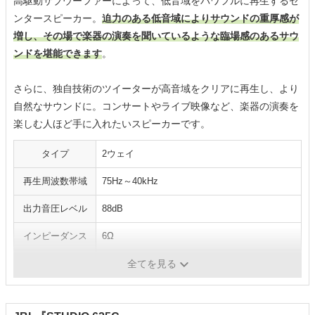
高駆動サブウーファーによって、低音域をパワフルに再生するセ
ンタースピーカー。
迫力のある低音域によりサウンドの重厚感が
増し、その場で楽器の演奏を聞いているような臨場感のあるサウ
ンドを堪能できます
。
さらに、独自技術のツイーターが高音域をクリアに再生し、より
自然なサウンドに。コンサートやライブ映像など、楽器の演奏を
楽しむ人ほど手に入れたいスピーカーです。
タイプ
2ウェイ
再生周波数帯域
75Hz～40kHz
出力音圧レベル
88dB
インピーダンス
6Ω
寸法
幅469×奥行220×高さ190mm
全てを見る