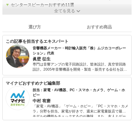
▼
センタースピーカーおすすめ11選
全てを見る
選び方
おすすめ商品
この記事を担当するエキスパート
音響機器メーカー・時計輸入販売「株）ムジカコーポレー
ション」代表
眞壁 征生
専門は音響アンプの電子回路設計。筐体設計。真空管回路
設計。2005年音響機器を開発・製造・販売する会社を設
立。国内はもとより、欧州を中心に37ケ国に輸出。 2007
年プロオーディオ事業、2013年ログハウス事業、2015年コ
マイナビおすすめナビ編集部
ンサート企画運営事業を開始。2018年から新規事業として
ロシア製軍用時計の輸入を始める。その後、数ケ国の機械
担当：家電・AV機器、PC・スマホ・カメラ、ゲーム・ホ
式腕時計や懐中時計をラインナップ。 2008年よりFM岐阜
ビー
の長寿番組である『ムジカスタイル』（毎週木曜18：30
中村 宥磨
～）のナビゲーターに。コラム等の執筆多数。総アクセス
「家電・AV機器」「ゲーム・ホビー」「PC・スマホ・カメ
数370万を超えるブログは、現在も100万アクセス/年のペ
ラ」分野を担当。家電が好きで、週末に家電量販店で最新
ースで進行中。 ローカル鉄道養老鉄道支援組織『乗って残
モデルや機能をチェックするのが趣味。また、友人とゲー
そう揖斐養老線実行委員会』会長。大垣ケーブルテレビ番
ムを楽しみながら、新作タイトルやイベント情報もいち早
組審議委員。
くキャッチ。記事を通して、生活の質を底上げしてくれる
スタイリッシュで使いやすい家電や、みんなで楽しめるゲ