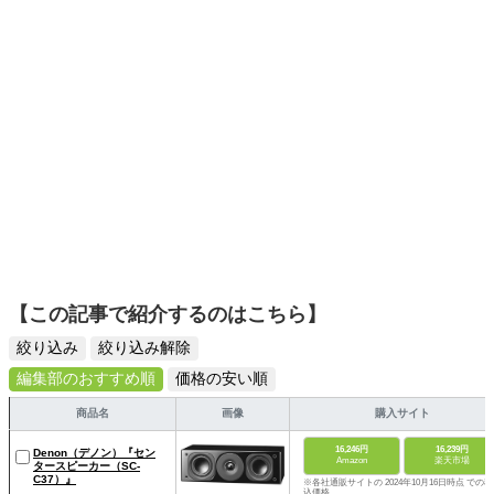
ームを発信していきます！
【この記事で紹介するのはこちら】
絞り込み
絞り込み解除
編集部のおすすめ順
価格の安い順
商品名
画像
購入サイト
16,246円
16,239円
Denon（デノン）『セン
Amazon
楽天市場
タースピーカー（SC-
C37）』
※各社通販サイトの 2024年10月16日時点 での税
込価格