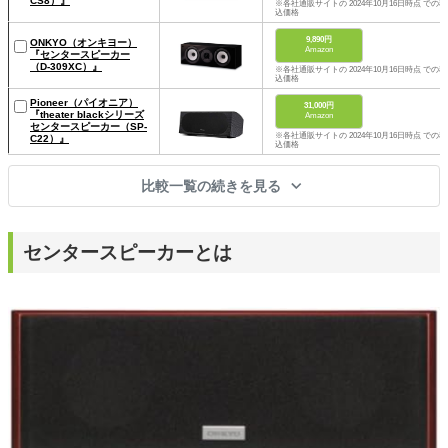
CS8）』
※各社通販サイトの 2024年10月16日時点 での税
込価格
9,890円
ONKYO（オンキヨー）
Amazon
『センタースピーカー
（D-309XC）』
※各社通販サイトの 2024年10月16日時点 での税
込価格
Pioneer（パイオニア）
31,000円
『theater blackシリーズ
Amazon
センタースピーカー（SP-
※各社通販サイトの 2024年10月16日時点 での税
C22）』
込価格
比較一覧の続きを見る
センタースピーカーとは