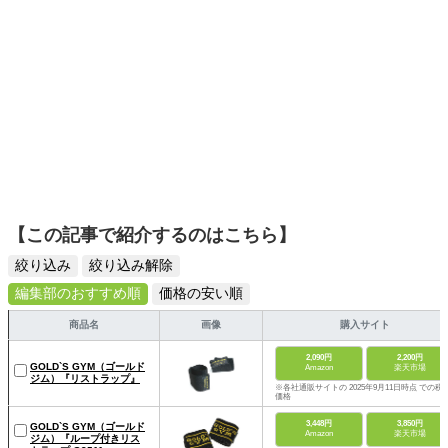
【この記事で紹介するのはこちら】
絞り込み
絞り込み解除
編集部のおすすめ順
価格の安い順
商品名
画像
購入サイト
2,090円
2,200円
GOLD`S GYM（ゴールド
Amazon
楽天市場
ジム）『リストラップ』
※各社通販サイトの 2025年9月11日時点 での税
価格
3,448円
3,850円
GOLD`S GYM（ゴールド
Amazon
楽天市場
ジム）『ループ付きリス