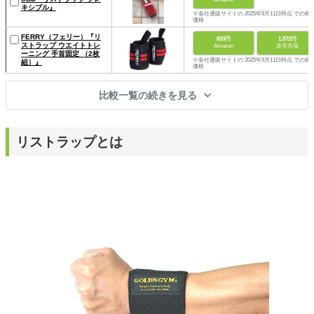
キシブル』
※各社通販サイトの 2025年9月11日時点 での税
価格
FERRY（フェリー）『リ
833円
1,872円
ストラップ ウエイトトレ
Amazon
楽天市場
ーニング 手首固定 （2枚
※各社通販サイトの 2025年9月11日時点 での税
組）』
価格
比較一覧の続きを見る
リストラップとは