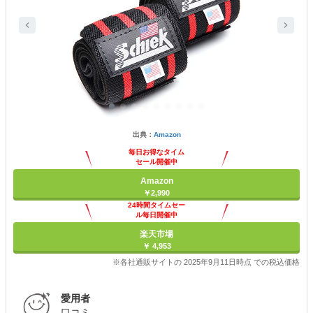
出典：
Amazon
毎日お得なタイム
セール開催中
Amazon
￥2,990
24時間タイムセー
ル毎日開催中
楽天市場
￥ 4,953
※各社通販サイトの 2025年9月11日時点 での税込価格
愛用者
口コミ