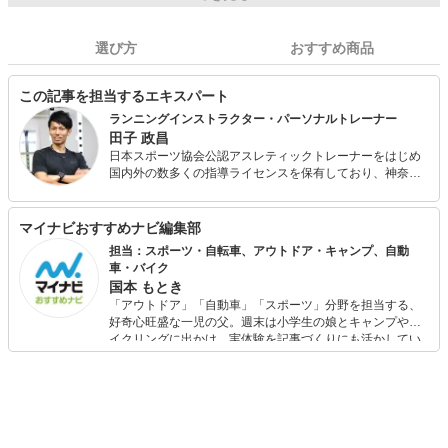
選び方
おすすめ商品
この記事を担当するエキスパート
ランニングインストラクター・パーソナルトレーナー
田子 政昌
日本スポーツ協会公認アスレティックトレーナーをはじめ
国内外の数多くの指導ライセンスを保有しており、神奈川
県内でランニング・かけっこのスクール事業を展開しなが
ら、パーソナルジムの経営を行っています。 現在も現役で
陸上競技大会に出場しており、選手としての自身の目線や
マイナビおすすめナビ編集部
大手スポーツ量販店での社員経験・これまでの運動指導経
担当：スポーツ・自転車、アウトドア・キャンプ、自動
験を活かして様々なスポーツ関連の記事執筆に関わってき
車・バイク
ました。 各種スポーツ教室・健康運動教室・講演会などの
国本 もとき
ご依頼もお請けしております。
「アウトドア」「自動車」「スポーツ」分野を担当する、
好奇心旺盛な一児の父。週末は小学生の娘とキャンプやサ
イクリングに出かけ、実体験を記事づくりにも活かしてい
ます。読者の「知りたい」を分かりやすく届けることをモ
ットーに、信頼できるコンテンツ制作に努めています。