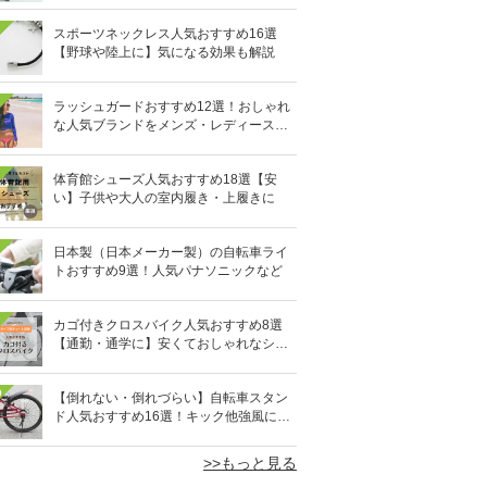
スポーツネックレス人気おすすめ16選
【野球や陸上に】気になる効果も解説
ラッシュガードおすすめ12選！おしゃれ
な人気ブランドをメンズ・レディース別
に紹介
体育館シューズ人気おすすめ18選【安
い】子供や大人の室内履き・上履きに
日本製（日本メーカー製）の自転車ライ
トおすすめ9選！人気パナソニックなど
カゴ付きクロスバイク人気おすすめ8選
【通勤・通学に】安くておしゃれなシテ
ィクロスも
0
【倒れない・倒れづらい】自転車スタン
ド人気おすすめ16選！キック他強風に強
い固定式も
>>もっと見る