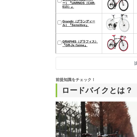
ー）『UARNOS（CAR-
015）』
Grandir（グランディー
ル）『Sensitive』
GRAPHIS（グラフィス）
『GR-Je t'aime』
前提知識をチェック！
ロードバイクとは？