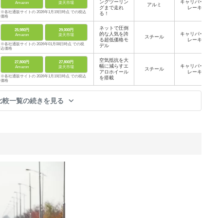
ングツーリン
キャリパーブ
Amazon
楽天市場
アルミ
グまで走れ
レーキ
※各社通販サイトの 2026年1月19日時点 での税込
る！
価格
ネットで圧倒
25,980円
29,000円
的な人気を誇
キャリパーブ
Amazon
楽天市場
スチール
る超低価格モ
レーキ
※各社通販サイトの 2026年01月08日時点 での税
デル
込価格
空気抵抗を大
27,800円
27,800円
幅に減らすエ
キャリパーブ
Amazon
楽天市場
スチール
アロホイール
レーキ
※各社通販サイトの 2026年1月19日時点 での税込
を搭載
価格
比較一覧の続きを見る