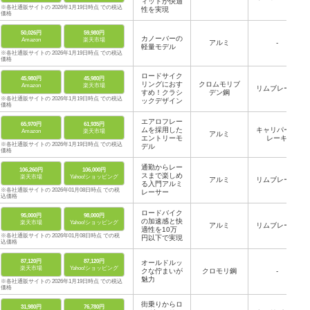
ィットが快適
※各社通販サイトの 2026年1月19日時点 での税込
性を実現
価格
50,026円
59,980円
カノーバーの
Amazon
楽天市場
アルミ
-
軽量モデル
※各社通販サイトの 2026年1月19日時点 での税込
価格
ロードサイク
45,980円
45,980円
リングにおす
クロムモリブ
Amazon
楽天市場
リムブレーキ
すめ！クラシ
デン鋼
※各社通販サイトの 2026年1月19日時点 での税込
ックデザイン
価格
エアロフレー
65,970円
61,935円
ムを採用した
キャリパーブ
Amazon
楽天市場
アルミ
エントリーモ
レーキ
※各社通販サイトの 2026年1月19日時点 での税込
デル
価格
通勤からレー
106,260円
106,000円
スまで楽しめ
楽天市場
Yahoo!ショッピング
アルミ
リムブレーキ
る入門アルミ
※各社通販サイトの 2026年01月08日時点 での税
レーサー
込価格
ロードバイク
95,000円
98,000円
の加速感と快
楽天市場
Yahoo!ショッピング
アルミ
リムブレーキ
適性を10万
※各社通販サイトの 2026年01月08日時点 での税
円以下で実現
込価格
87,120円
87,120円
オールドルッ
楽天市場
Yahoo!ショッピング
クな佇まいが
クロモリ鋼
-
魅力
※各社通販サイトの 2026年1月19日時点 での税込
価格
街乗りからロ
31,980円
76,780円