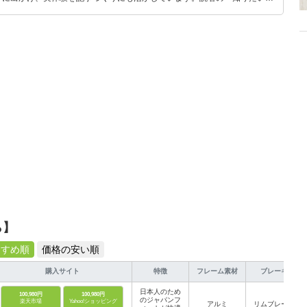
とをモットーに、信頼できるコンテンツ制作に努めています。
ら】
すすめ順
価格の安い順
購入サイト
特徴
フレーム素材
ブレーキ
日本人のため
100,980円
100,980円
のジャパンフ
楽天市場
Yahoo!ショッピング
アルミ
リムブレーキ