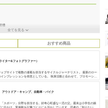
前後
全てを見る
おすすめ商品
ライター&フォトグラファー）
）
ウェブサイトで複数の連載を担当するサイクルジャーナリスト。 最新のロー
のインプレッションを得意としている。 執筆活動と合わせて、プロモーショ
を手がけ、スポーツバイクに関するあらゆる情報発信に取り組む。 また、国
ントに積極的に参加。ヒルクライムレースやロードレースでの数々の優勝経
ゲストライダーとしても活動する。 ＜主な著書＞ 「ヒルクライム
、アウトドア・キャンプ、自動車・バイク
） 「ロードバイクを自在に操るための知識・技術・トレーニング」（ナツメ
る宿」（ガイドワークス）
」「スポーツ」分野を担当する、好奇心旺盛な一児の父。週末は小学生の娘
グに出かけ、実体験を記事づくりにも活かしています。読者の「知りたい」