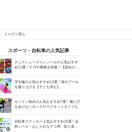
ン、クロモリ製も
スポーツ・自転車の人気記事
テニスシューズインソールの人気おすす
め11選！ケガや腰痛を回避！【固めの素
材を】
浮き輪の人気おすすめ13選！海やプール
を盛り上げる【子ども用も】
ゼッケン留めの人気おすすめ7選！服に穴
をあけないホックやマグネットタイプも
自転車ステッカー人気おすすめ15選！反
射シール・おしゃれなデコ用・貼り直し
OKタイプも