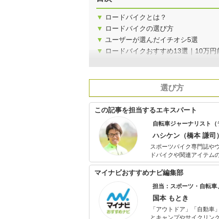
▼
ロードバイクとは？
▼
ロードバイクの選び方
▼
ユーザーが選んだイチオシ5選
▼
ロードバイクおすすめ13選｜10万円
選び方
この記事を担当するエキスパート
自転車ジャーナリスト（
ハシケン（橋本 謙司
スポーツバイク専門誌や
ドバイクや関連アイテム
ンムービーの撮影と編集
内外のサイクリングイベ
マイナビおすすめナビ編集部
験もあり、イベントの
担当：スポーツ・自転車
完全攻略」（エイムック
社） 「じてんしゃと泊ま
国本 もとき
「アウトドア」「自動車
とキャンプやサイクリン