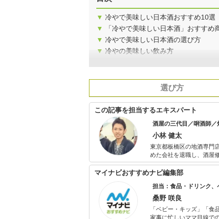
▼
冷やで美味しい日本酒おすすめ10選
▼
「冷やで美味しい日本酒」おすすめ
▼
冷やで美味しい日本酒の選び方
▼
冷やの美味しい飲み方
選び方
この記事を担当するエキスパート
酒屋の三代目／唎酒師／
小林 健太
東京都板橋区の地酒専門店 若松屋酒店の三代目。 198
めた会社を退職し、酒屋修
松屋酒店に入社。 店頭での業務に加え、日本酒、焼酎の魅力を１人でも多くの方に知って欲しいとの
マイナビおすすめナビ編集部
担当：食品・ドリンク、
桑野 咲良
「ベビー・キッズ」「食
家事に忙しいママ目線で