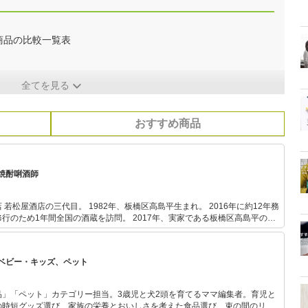
商品の比較一覧表
全てを見る
おすすめ商品
焼酎唎酒師
2年、板橋区高島平生まれ。 2016年に約12年務
行のため1年間全国の酒蔵を訪問。 2017年、実家である板橋区高島平の若
想いで、ライター活動も行う。 唎酒師、焼酎唎酒師、酒匠、日本酒学講師、SAKE DIPLOMA。
ベビー・キッズ、ペット
品」「ペット」カテゴリー担当。3歳児と犬2頭を育てるママ編集者。育児と
の時短グッズ選び、家族の栄養とおいしさを考えた食品選び、束の間のリラ