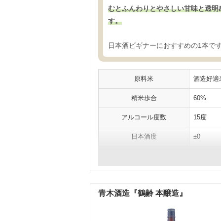
むとふんわりとやさしい甘味と透明
す。
日本酒ビギナーにおすすめの1本で
原料米
酒造好適米
精米歩合
60%
アルコール度数
15度
日本酒度
±0
酸度
1.5
青木酒造『鶴齢 本醸造』