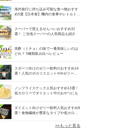
海外旅行に持ち込み可能な食べ物おすす
め5選【日本食】機内の食事やレトルト食
品など
スーパーで買えるせんべいおすすめ31
選！ ご当地スーパーの人気商品も紹介
美酢（ミチョ）の味で一番美味しいのは
どれ？ 5種類飲み比べレビュー
スポーツ向けのゼリー飲料のおすすめ14
選！人気のポカリスエットやinゼリーな
ど
ノンフライスナック人気おすすめ13選！
低カロリーでダイエット中のおやつにも
0
ダイエット向けゼリー飲料人気おすすめ8
選！食物繊維が豊富なタイプや低カロリ
ータイプなど
>>もっと見る