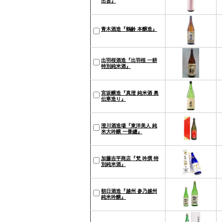
出雲』
青木酒造『鶴齢 本醸造』
出羽桜酒造『出羽桜 一耕
特別純米酒』
宮坂醸造『真澄 純米酒 奥
伝寒造り』
澄川酒造場『東洋美人 純
米大吟醸 一番纏』
加藤吉平商店『梵 吟撰 特
別純米酒』
朝日酒造『越州 参乃越州
純米吟醸』