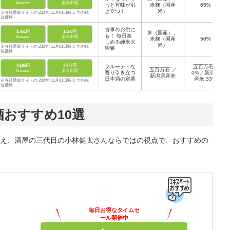
Amazon
楽天市場
っと旨味が引
米麹（国産
65%
き立つ！
米）
※各社通販サイトの 2024年11月01日時点 での税
込価格
食事のお供に
1,461円
1,386円
米（国産）、
も！ 毎日楽
Amazon
楽天市場
米麹（国産
50%
しめる純米大
米）
※各社通販サイトの 2024年11月01日時点 での税
吟醸
込価格
4,196円
4,477円
フルーティな
五百万石 5
五百万石 ／
Amazon
楽天市場
香り引き立つ
0%／新潟県
新潟県産米
日本酒の定番
産米 33%
※各社通販サイトの 2024年11月01日時点 での税
込価格
おすすめ10選
え、酒屋の三代目の小林健太さんならではの視点で、おすすめの
毎日お得なタイムセ
ール開催中