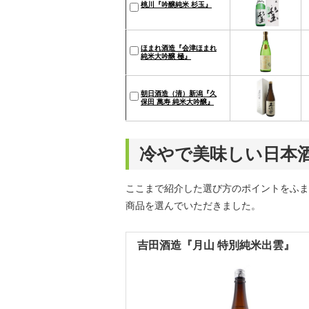
桃川『吟醸純米 杉玉』
ほまれ酒造『会津ほまれ
純米大吟醸 極』
朝日酒造（清）新潟『久
保田 萬寿 純米大吟醸』
冷やで美味しい日本酒
ここまで紹介した選び方のポイントをふま
商品を選んでいただきました。
吉田酒造『月山 特別純米出雲』