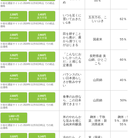
00％
め
※各社通販サイトの 2024年11月6日時点 での税込
価格
2,330円
2,453円
いつも近くに
五百万石、こ
Amazon
楽天市場
置いておきた
62％
しいぶき
い1本
※各社通販サイトの 2024年11月6日時点 での税込
価格
田を耕すこと
2,550円
2,860円
から農が、農
Amazon
楽天市場
国産米
55％
から酒づくり
※各社通販サイトの 2024年11月01日時点 での税
がはじまる
込価格
「こんなにお
3,352円
2,860円
長野県産 美
いしかったん
Amazon
楽天市場
山錦、ひとご
60％
だ」と感じる
こち
※各社通販サイトの 2024年11月6日時点 での税込
定番酒
価格
バランスのい
4,099円
5,310円
い日本酒らし
Amazon
楽天市場
山田錦
40％
さが飲みやす
※各社通販サイトの 2024年11月01日時点 での税
い
込価格
2,500円
2,090円
食事のお供な
Amazon
楽天市場
ら、この日本
山田錦
50%
酒できまり！
※各社通販サイトの 2024年11月01日時点 での税
込価格
1,650〜円
米のやわらか
麹米：千秋
麹米：5
楽天市場
な旨みを感じ
楽、掛米：新
5％、掛米：
る純米吟醸酒
潟県産米
55％
※各社通販サイトの 2024年11月01日時点 での税
込価格
3,520円
5,140円
冷やなら、ぐ
米（国産）、