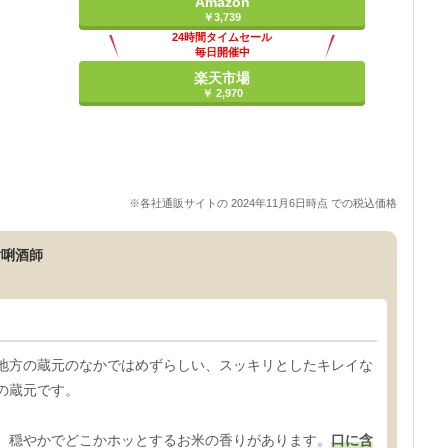
Amazon
￥3,739
24時間タイムセール
毎日開催中
楽天市場
￥ 2,970
※各社通販サイトの 2024年11月6日時点 での税込価格
酎唎酒師
地方の蔵元のなかではめずらしい、スッキリとしたキレイな
の蔵元です。
、穏やかでどこかホッとするお米の香りがあります。
口に含