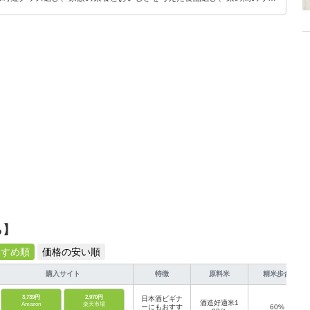
めのスイーツ選びに自信あり。鋭い目線で商品を見極め、少しでも日々の生
介します。
ら】
すすめ順
価格の安い順
購入サイト
特徴
原料米
精米歩合
3,739円
2,970円
日本酒ビギナ
酒造好適米1
Amazon
楽天市場
ーにもおすす
60%